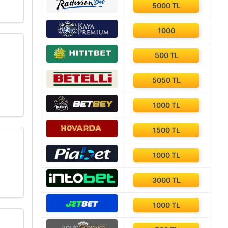
5000 TL
1000
500 TL
5050 TL
1000 TL
1500 TL
1000 TL
3000 TL
1000 TL