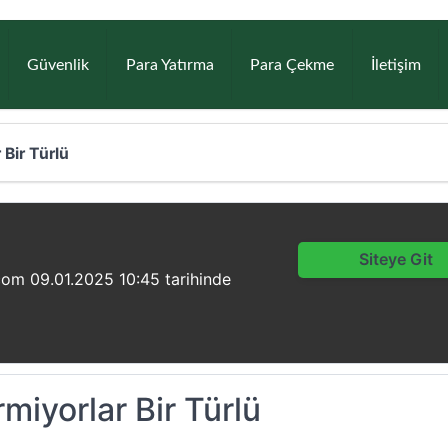
Güvenlik
Para Yatırma
Para Çekme
İletişim
Bir Türlü
Siteye Git
com 09.01.2025 10:45 tarihinde
iyorlar Bir Türlü