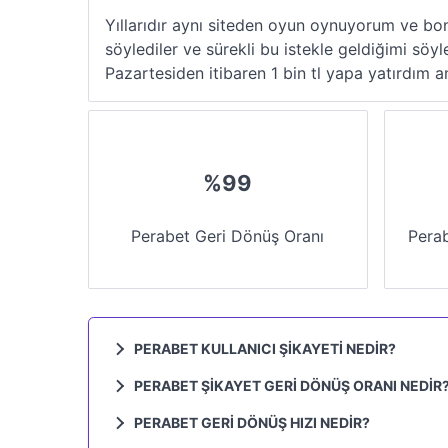
Yıllarıdır aynı siteden oyun oynuyorum ve bo
söylediler ve sürekli bu istekle geldiğimi söy
Pazartesiden itibaren 1 bin tl yapa yatırdım a
%99
Perabet Geri Dönüş Oranı
Perab
PERABET KULLANICI ŞIKAYETI NEDIR?
Perabet Bonusumu Vermiyorlar Bir Türlü
PERABET ŞIKAYET GERI DÖNÜŞ ORANI NEDIR
Perabet şikayet geri dönüş oranı %99 dir.
PERABET GERI DÖNÜŞ HIZI NEDIR?
Perabet geri dönüş hızı %30 dır.