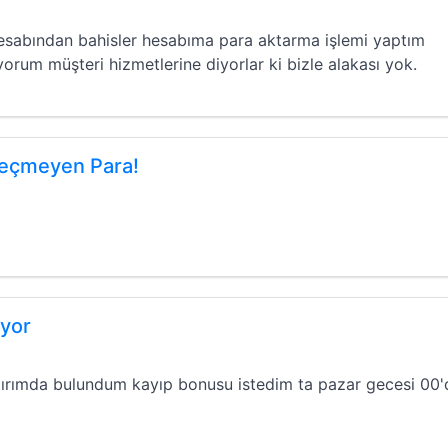
esabından bahisler hesabıma para aktarma işlemi yaptım
rum müşteri hizmetlerine diyorlar ki bizle alakası yok.
eçmeyen Para!
iyor
ırımda bulundum kayıp bonusu istedim ta pazar gecesi 00'