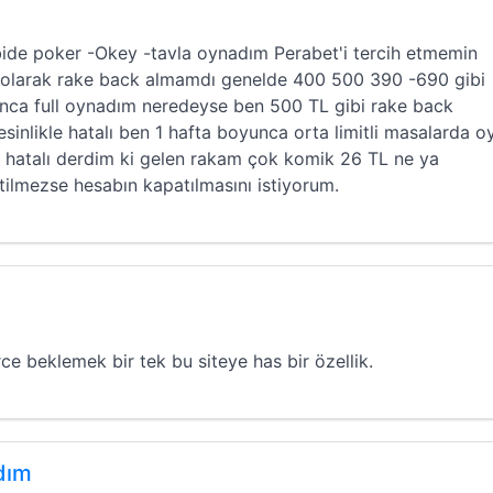
de poker -Okey -tavla oynadım Perabet'i tercih etmemin
u olarak rake back almamdı genelde 400 500 390 -690 gibi
nca full oynadım neredeyse ben 500 TL gibi rake back
inlikle hatalı ben 1 hafta boyunca orta limitli masalarda o
 hatalı derdim ki gelen rakam çok komik 26 TL ne ya
tilmezse hesabın kapatılmasını istiyorum.
e beklemek bir tek bu siteye has bir özellik.
dım