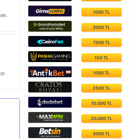
1000 TL
dım.
3000 TL
7500 TL
150 TL
1000 TL
zı
2500 TL
10.000 TL
20.000 TL
3000 TL