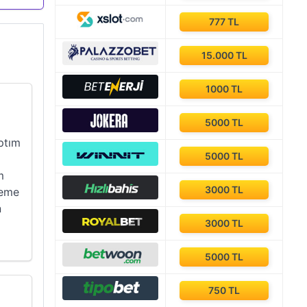
777 TL
15.000 TL
1000 TL
5000 TL
ptım
5000 TL
m
3000 TL
deme
n
3000 TL
5000 TL
750 TL