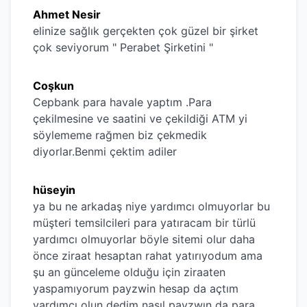
40 katını bende dedim ki 1000 TL'yi alayım
Ahmet Nesir
hani fazlalık olsun 1 2 el rulet oynadım çıktım
elinize sağlık gerçekten çok güzel bir şirket
dedim ana paramı aktarım hesabıma
çok seviyorum " Perabet Şirketini "
kilitlenmiş yazdım canlı desteğe 42 bin tl
çevirmeden paranızı aktaramazsınız dediler ya
Coşkun
benim hesabımda 3600 var dedim ki karıda
Cepbank para havale yaptım .Para
alın benim ana paramı verin istemiyorum
çekilmesine ve saatini ve çekildiği ATM yi
bonus yok dediler sabah girdim size yemin
söylememe rağmen biz çekmedik
ederim sadece çevrim yapmak için oynadım
diyorlar.Benmi çektim adiler
hepsini kaybettim her yere yazacağım.
hüseyin
ya bu ne arkadaş niye yardımcı olmuyorlar bu
Perabet Yatırılan Paranın Hesaba
müşteri temsilcileri para yatıracam bir türlü
Geçmemesi
yardımcı olmuyorlar böyle sitemi olur daha
Yazar : Yakup Zaman : 08 Aralık 2017 06:40
önce ziraat hesaptan rahat yatırıyodum ama
Perabet'e 100 TL CepBank ile para yatırdım,
şu an günceleme olduğu için ziraaten
para çekilmiş olmasına rağmen canlı
yaspamıyorum payzwin hesap da açtım
yardımdan şu saatte sonuçlanacaktır diye 2-3
yardımcı olun dedim nasıl payzwın da para