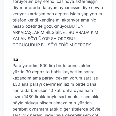
soruyorum bey efendi casinoya aktarmışşın
sebep olarak ga güvenliği falan bahane
diyorlar orada da oyun oynamışsın diye cevap
ediyorlar.
veriyor kardeşim ben cepten işlem yapıyorum
telefon kendi kendine mi aktarıyor ama hiç
hesap özetinde gözükmüyor.BÜTÜN
Perabet CepBank Mağdur Edildim!
ARKADAŞLARIM BİLGİSİNE . BU ARADA KİM
Yazar : Ayhan Zaman : 4 hafta önce
YALAN SÖYLÜYOR SA OROSBU
CepBank tan ya da başka bir seçenek ile
ÇOCUĞUDUR.BU SÖYLEDİĞİM GERÇEK
yatırım yapıp paranızı riske attım.
İsa
Para yatırdım 500 lira birde bonus aldım
Perabet'te Poker Bonusu
yüzde 30 depozito bahis kaybettim sonra
kazandım ama parayı cekemiyorum sart ise
Yazar : Sedat Zaman : 2 gün önce
1.30 ana parayı cevirmem lazım birde daha
Kazanılmış bonusumu alabilmek için saatlerce
sonra da bonusun 10 katı daha oynamam
beklemek bir tek bu siteye has bir özellik.
lazım 1480 liralık böyle sartmı olur sacmalık
böyle oldugu bilsem almazdım o yüzden
perabet oynamam artık diğer sitelerde böyle
Parabet60.com Hesabıma Para
sart yok paramı iade veya cekebilir sem cok