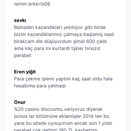
300 TL paranın 299 TL'sı casino hesabıma
ismim brkkrts06
aktarılmış bilgim olmadan, böyle saçmalık
olamaz.
sevkı
Bahisden kazandiklari yetmiyor gibi birde
bizim kazandiklarimiz çalmaya başlamiş nasil
Perabet Hesap Kapatma Sorunu
birakcam die düşüyordum şimdi 600 çaldı
Yazar : Ali Zaman : 4 hafta önce
ama kaç para mi kurtardi tşkler hırsızız
22.
perabet
Eren yiğit
Perabet Göz Göre Göre Mağdur
Para çekme işlemi yaptım kaç saat oldu hala
Ediyor!
hesabıma para yatmadı
Yazar : Buket Zaman : 10 Temmuz 2015 09:40
Cepcüzdanla para yatırdım, iptal edildi.
Onur
%20 casino discountu veriyoruz diyerek
bonus lar bölümüne eklemişler 2014 ten bu
yana bu sitede oynuyorum ancak son 1 yıldır
Perabet QR Kod Okuma İle
perabet çok değişti 180 TL kaybettim