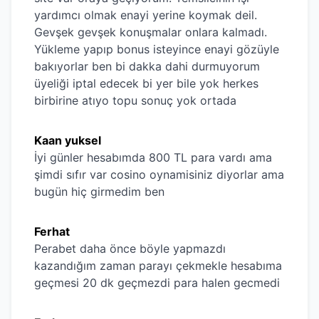
yardımcı olmak enayi yerine koymak deil.
Gevşek gevşek konuşmalar onlara kalmadı.
Perabet CepBank Mağduriyeti!
Yükleme yapıp bonus isteyince enayi gözüyle
bakıyorlar ben bi dakka dahi durmuyorum
Yazar : David Zaman : 08 Mayıs 2019 13:40
üyeliği iptal edecek bi yer bile yok herkes
Perabet sitesine dün CepBank yaptım fakat
birbirine atıyo topu sonuç yok ortada
bana para gelmesini söylediler sonra bilgiler
hatalı dediler bankayı aradım 16.
Kaan yuksel
İyi günler hesabımda 800 TL para vardı ama
Perabet Para Yatırmıyor
şimdi sıfır var cosino oynamisiniz diyorlar ama
bugün hiç girmedim ben
Yazar : Gökalp Zaman : 09 Mart 23:17
Uzun zaman sonra bahis almak istedim bu
Ferhat
siteye 2 arkadaşım üyedir ve onlar tavsiye
Perabet daha önce böyle yapmazdı
etmişti ancak 100 TL bakiyeyi 2.
kazandığım zaman parayı çekmekle hesabıma
geçmesi 20 dk geçmezdi para halen gecmedi
Perabet186 Paramı Gazinoya