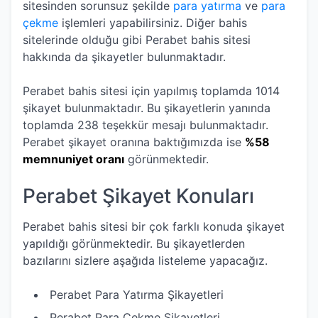
sitesinden sorunsuz şekilde
para yatırma
ve
para
çekme
işlemleri yapabilirsiniz. Diğer bahis
sitelerinde olduğu gibi Perabet bahis sitesi
hakkında da şikayetler bulunmaktadır.
Perabet bahis sitesi için yapılmış toplamda 1014
şikayet bulunmaktadır. Bu şikayetlerin yanında
toplamda 238 teşekkür mesajı bulunmaktadır.
Perabet şikayet oranına baktığımızda ise
%58
memnuniyet oranı
görünmektedir.
Perabet Şikayet Konuları
Perabet bahis sitesi bir çok farklı konuda şikayet
yapıldığı görünmektedir. Bu şikayetlerden
bazılarını sizlere aşağıda listeleme yapacağız.
Perabet Para Yatırma Şikayetleri
Perabet Para Çekme Şikayetleri