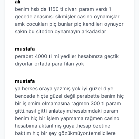
ali
18:45
benim hsb da 1150 tl civarı param vardı 1
Bugün iki işlem yaptım birincisi 80 TL cep
gecede anasınısı sikmişler casino oynamışlar
anahtar ile ikincisi 1350 TL QR kod ile 350 TL
amk cocukları piç bunlar piç kendilerı oynuyor
kaybedince kalan 1000 TL çekmek istedim
sakın bu siteden oynamayın arkadaslar
fakat parama el koydular.
mustafa
perabet 4000 tl mi yediler hesabınıza geçtik
Perabet222.com Parayı Çekip
diyorlar ortada para filan yok
Hesaba Yüklemiyorlar
Yazar : Büşra Zaman : 10 Nisan 2017 12:03
mustafa
08.
ya herkes oraya yazmış yok iyi güzel diye
bencede hiçte güzel değil.perabette benim hiç
bir işlemim olmamasına rağmen 300 tl param
Perabet Bakiyem Casinoda Bitirilmiş
gitti.nasıl gitti anlatayım.hesabımdaki param
benim hiç bir işlem yapmama rağmen casino
Yazar : Mustafa Zaman : 19 Aralık 2019 03:34
hesabıma aktarılmış güya .hesap özetine
Oyun bakiyemdeki 1600 lirayı casinoya
baktım hiç bir şey gözükmüyor.temsilcilere
aktarıp oynayıp kaybedilmiş olarak göstermiş