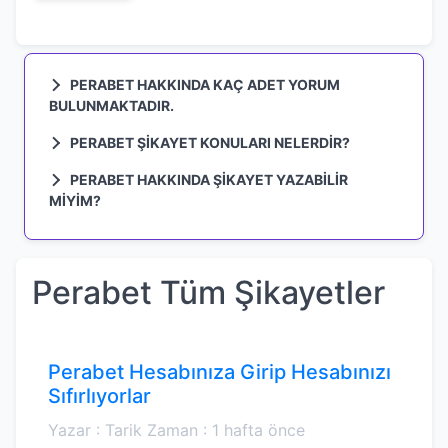
PERABET HAKKINDA KAÇ ADET YORUM
BULUNMAKTADIR.
Perabet bahis sitesi hakkında toplamda 56 adet şikayet
PERABET ŞIKAYET KONULARI NELERDIR?
bulunmaktadır. Yorumları okumak için sitemizi ziyaret
Perabet şikayet konuları genel olarak görünmektedir.
edebilirsiniz.
PERABET HAKKINDA ŞIKAYET YAZABILIR
Detaylı bilgi için sitemizi ziyaret edebilirsiniz.
MIYIM?
Sitemiz üzerinden Perabet bahis sitesi hakkında şikayet
yazabilirsiniz.
Perabet Tüm Şikayetler
Perabet Hesabınıza Girip Hesabınızı
Sıfırlıyorlar
Yazar : Tarik Zaman : 1 hafta önce