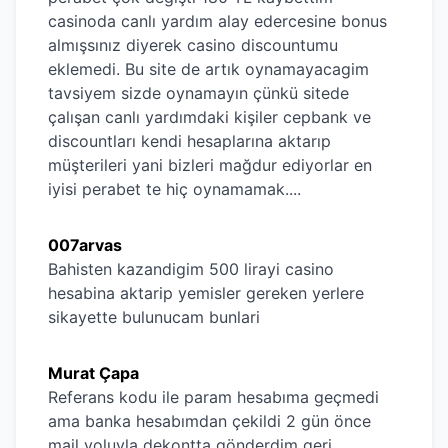
Hesabımdan Parayı Çekti Fakat
casinoda canlı yardım alay edercesine bonus
Çekilmedi Dedi!
almışsınız diyerek casino discountumu
Yazar : Ferhat Zaman : 09 Temmuz 2018 16:59
eklemedi. Bu site de artık oynamayacagim
Perabet QR kod okuma ile hesabımdan parayı
tavsiyem sizde oynamayın çünkü sitede
çekti fakat çekilmedi dedi bankanızdan iade
çalışan canlı yardımdaki kişiler cepbank ve
isteyin dedi iade istedik paranın çekildiği
discountları kendi hesaplarına aktarıp
söylendi.
müşterileri yani bizleri mağdur ediyorlar en
iyisi perabet te hiç oynamamak....
poker clas
007arvas
Bahisten kazandigim 500 lirayi casino
Yazar : yankim Zaman :
hesabina aktarip yemisler gereken yerlere
sistem pokerde kesinlikle hile yapıyorsunuz
sikayette bulunucam bunlari
hangi masay otursam hangi parayla otursam
ne yapsam en iyi kağıtları beklesem kesin
akzanağım ellerede girsem sistem bir şekilde
Murat Çapa
karşı taraftaki oyuncuya parayı veriyor mesela
Referans kodu ile param hesabıma geçmedi
renk yapıyorum büyük renkle beni kağıda
ama banka hesabımdan çekildi 2 gün önce
yakalatıyor diyeceksin ki kağıda girme fold et
mail yoluyla dekontta gönderdim geri