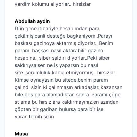
verdim kolumu alıyorlar.. hirsizlar
Perabet 510 Lira Paramı Casino
Abdullah aydin
Hesabına Aktarıp Benden Çekmiştir
Dün gece itibariyle hesabımdan para
çekilmiş.canli desteğe bagkaniyom..Parayı
Yazar : Sadık Zaman : 17 Mart 2018 10:02
başkası gazinoya aktarmış diyorlar.. Benim
Perabet canlı bahis sitesi 510 lira paramı
paramı başkası nasıl aktarabilir gazino
casino hesabına aktarıp benden çekmiştir,
hesabına.. siber saldırı diyorlar..Peki siber
hiçbir şekilde sorumluluk da almamaktadır.
saldırıysa.sen ne iş yaparsın bu nasıl
site..sorumluluk kabul etmiyormuş.. hırsızlar..
Kimse oynayasın bu sitede.benim param
Perabet Discount Hakkım Olmadığını
çalındı sizin ki çalınmasın arkadaşlar..kazansan
Söylüyor
bile boş para alamadiktan sonra..Paramı çöpe
Yazar : Selma Zaman : 12 Eylül 2017 09:48
st ama bu hırsızlara kaldırmayınız.en azından
Site discount şartlarını sağlamama rağmen
çöpten bir gariban bulursa para bir ise
netent oyunu oynadığımı belirtip discount
yarar..tercih sizin
hakkım olmadığını söylüyor.
Musa