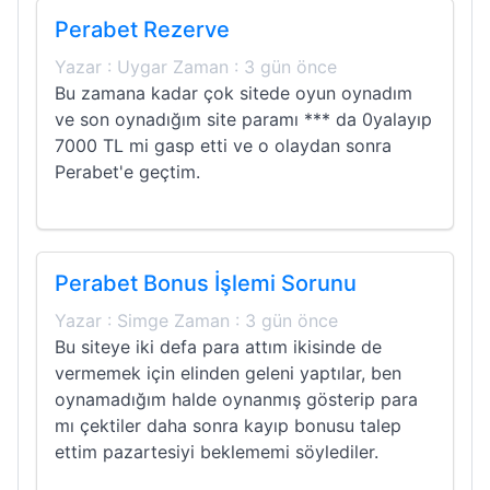
Perabet Rezerve
Yazar : Uygar Zaman : 3 gün önce
Bu zamana kadar çok sitede oyun oynadım
ve son oynadığım site paramı *** da 0yalayıp
7000 TL mi gasp etti ve o olaydan sonra
Perabet'e geçtim.
Perabet Bonus İşlemi Sorunu
Yazar : Simge Zaman : 3 gün önce
Bu siteye iki defa para attım ikisinde de
vermemek için elinden geleni yaptılar, ben
oynamadığım halde oynanmış gösterip para
mı çektiler daha sonra kayıp bonusu talep
ettim pazartesiyi beklememi söylediler.