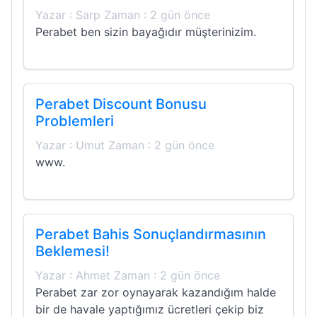
Yazar : Sarp Zaman : 2 gün önce
Perabet ben sizin bayağıdır müşterinizim.
Perabet Discount Bonusu
Problemleri
Yazar : Umut Zaman : 2 gün önce
www.
Perabet Bahis Sonuçlandırmasının
Beklemesi!
Yazar : Ahmet Zaman : 2 gün önce
Perabet zar zor oynayarak kazandığım halde
bir de havale yaptığımız ücretleri çekip biz