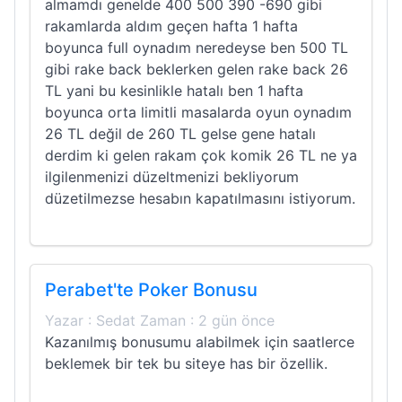
almamdı genelde 400 500 390 -690 gibi
rakamlarda aldım geçen hafta 1 hafta
boyunca full oynadım neredeyse ben 500 TL
gibi rake back beklerken gelen rake back 26
TL yani bu kesinlikle hatalı ben 1 hafta
boyunca orta limitli masalarda oyun oynadım
26 TL değil de 260 TL gelse gene hatalı
derdim ki gelen rakam çok komik 26 TL ne ya
ilgilenmenizi düzeltmenizi bekliyorum
düzetilmezse hesabın kapatılmasını istiyorum.
Perabet'te Poker Bonusu
Yazar : Sedat Zaman : 2 gün önce
Kazanılmış bonusumu alabilmek için saatlerce
beklemek bir tek bu siteye has bir özellik.