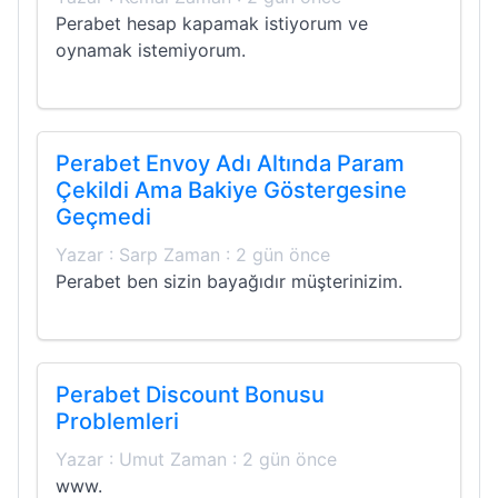
Perabet hesap kapamak istiyorum ve
oynamak istemiyorum.
Perabet Envoy Adı Altında Param
Çekildi Ama Bakiye Göstergesine
Geçmedi
Yazar : Sarp Zaman : 2 gün önce
Perabet ben sizin bayağıdır müşterinizim.
Perabet Discount Bonusu
Problemleri
Yazar : Umut Zaman : 2 gün önce
www.