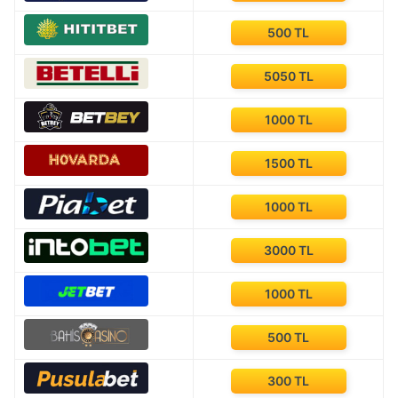
500 TL
5050 TL
1000 TL
1500 TL
1000 TL
3000 TL
1000 TL
500 TL
300 TL