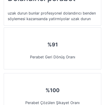
uzak durun bunlar profesyonel dolandırıcı benden
söylemesi kazansanda yatirmiyolar uzak durun
%91
Perabet Geri Dönüş Oranı
%100
Perabet Çözülen Şikayet Oranı