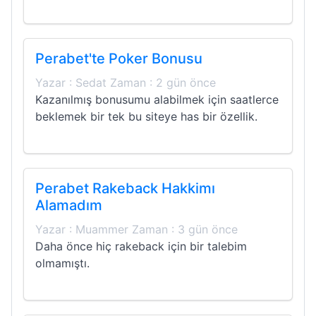
Perabet'te Poker Bonusu
Yazar : Sedat Zaman : 2 gün önce
Kazanılmış bonusumu alabilmek için saatlerce
beklemek bir tek bu siteye has bir özellik.
Perabet Rakeback Hakkimı
Alamadım
Yazar : Muammer Zaman : 3 gün önce
Daha önce hiç rakeback için bir talebim
olmamıştı.