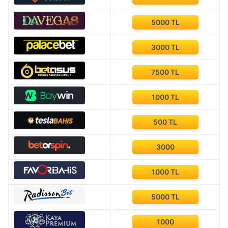
5000 TL
3000 TL
7500 TL
1000 TL
500 TL
3000
1000 TL
5000 TL
1000