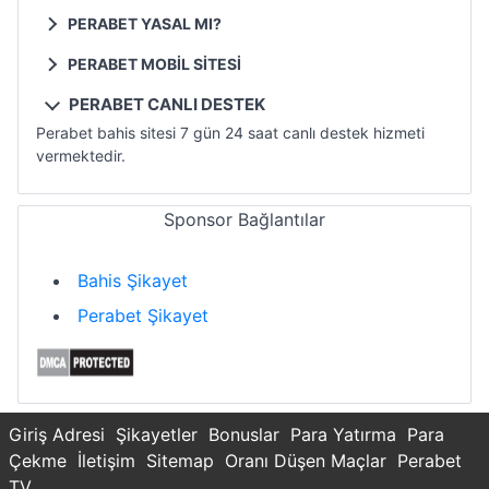
Perabet güvenilir ve kaliteli bir bahis sitesidir. Dolandırıcı
PERABET YASAL MI?
bir bahis sitesi değildir.
Perabet Türkiye'de yasal olarak hizmet vermemektedir.
PERABET MOBIL SITESI
Perabet mobil sitesi bulunmaktadır. İstediğiniz yerden cep
PERABET CANLI DESTEK
telefonunuz ile bahis alabilirsiniz.
Perabet bahis sitesi 7 gün 24 saat canlı destek hizmeti
vermektedir.
Sponsor Bağlantılar
Bahis Şikayet
Perabet Şikayet
Giriş Adresi
Şikayetler
Bonuslar
Para Yatırma
Para
Çekme
İletişim
Sitemap
Oranı Düşen Maçlar
Perabet
TV