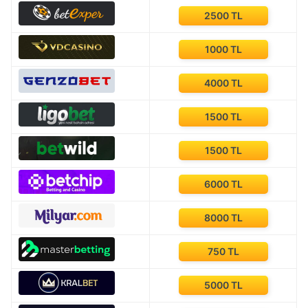
2500 TL
1000 TL
4000 TL
1500 TL
1500 TL
6000 TL
8000 TL
750 TL
5000 TL