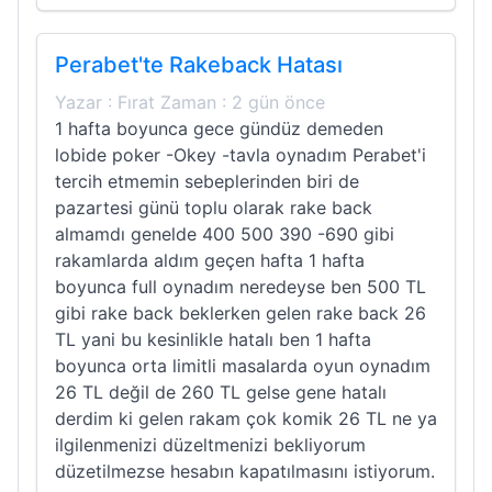
Perabet'te Rakeback Hatası
Yazar : Fırat Zaman : 2 gün önce
1 hafta boyunca gece gündüz demeden
lobide poker -Okey -tavla oynadım Perabet'i
tercih etmemin sebeplerinden biri de
pazartesi günü toplu olarak rake back
almamdı genelde 400 500 390 -690 gibi
rakamlarda aldım geçen hafta 1 hafta
boyunca full oynadım neredeyse ben 500 TL
gibi rake back beklerken gelen rake back 26
TL yani bu kesinlikle hatalı ben 1 hafta
boyunca orta limitli masalarda oyun oynadım
26 TL değil de 260 TL gelse gene hatalı
derdim ki gelen rakam çok komik 26 TL ne ya
ilgilenmenizi düzeltmenizi bekliyorum
düzetilmezse hesabın kapatılmasını istiyorum.