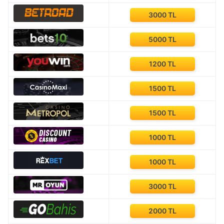
3000 TL
5000 TL
1200 TL
1500 TL
1500 TL
1000 TL
1000 TL
3000 TL
2000 TL