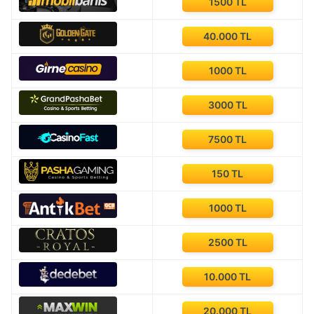
1500 TL
40.000 TL
1000 TL
3000 TL
7500 TL
150 TL
1000 TL
2500 TL
10.000 TL
20.000 TL