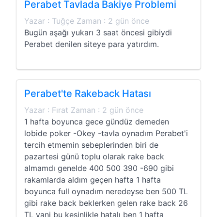
Perabet Tavlada Bakiye Problemi
Yazar : Tuğçe Zaman : 2 gün önce
Bugün aşağı yukarı 3 saat öncesi gibiydi
Perabet denilen siteye para yatırdım.
Perabet'te Rakeback Hatası
Yazar : Fırat Zaman : 2 gün önce
1 hafta boyunca gece gündüz demeden
lobide poker -Okey -tavla oynadım Perabet'i
tercih etmemin sebeplerinden biri de
pazartesi günü toplu olarak rake back
almamdı genelde 400 500 390 -690 gibi
rakamlarda aldım geçen hafta 1 hafta
boyunca full oynadım neredeyse ben 500 TL
gibi rake back beklerken gelen rake back 26
TL yani bu kesinlikle hatalı ben 1 hafta