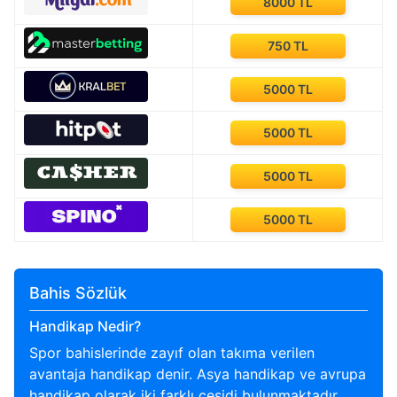
8000 TL
750 TL
5000 TL
5000 TL
5000 TL
5000 TL
Bahis Sözlük
Handikap Nedir?
Spor bahislerinde zayıf olan takıma verilen
avantaja handikap denir. Asya handikap ve avrupa
handikap olarak iki farklı çeşidi bulunmaktadır.