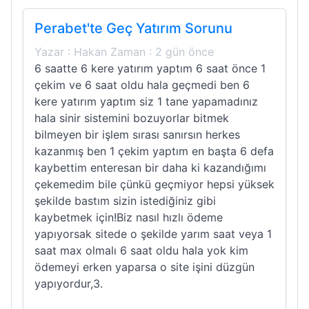
Perabet'te Geç Yatırım Sorunu
Yazar : Hakan Zaman : 2 gün önce
6 saatte 6 kere yatırım yaptım 6 saat önce 1
çekim ve 6 saat oldu hala geçmedi ben 6
kere yatırım yaptım siz 1 tane yapamadınız
hala sinir sistemini bozuyorlar bitmek
bilmeyen bir işlem sırası sanırsın herkes
kazanmış ben 1 çekim yaptım en başta 6 defa
kaybettim enteresan bir daha ki kazandığımı
çekemedim bile çünkü geçmiyor hepsi yüksek
şekilde bastım sizin istediğiniz gibi
kaybetmek için!Biz nasıl hızlı ödeme
yapıyorsak sitede o şekilde yarım saat veya 1
saat max olmalı 6 saat oldu hala yok kim
ödemeyi erken yaparsa o site işini düzgün
yapıyordur,3.