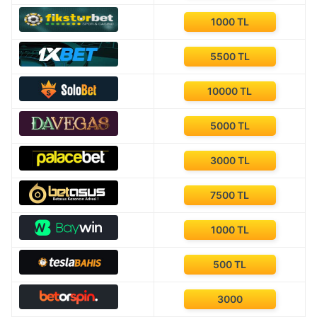
1000 TL
5500 TL
10000 TL
5000 TL
3000 TL
7500 TL
1000 TL
500 TL
3000