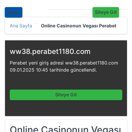
Siteye Git
Menü
Ana Sayfa
Online Casinonun Vegası Perabet
ww38.perabet1180.com
Perabet yeni giriş adresi ww38.perabet1180.com
09.01.2025 10:45 tarihinde güncellendi.
Siteye Git
Online Casinonun Vegası