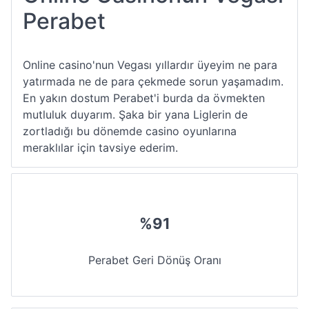
Perabet
Online casino'nun Vegası yıllardır üyeyim ne para
yatırmada ne de para çekmede sorun yaşamadım.
En yakın dostum Perabet'i burda da övmekten
mutluluk duyarım. Şaka bir yana Liglerin de
zortladığı bu dönemde casino oyunlarına
meraklılar için tavsiye ederim.
%91
Perabet Geri Dönüş Oranı