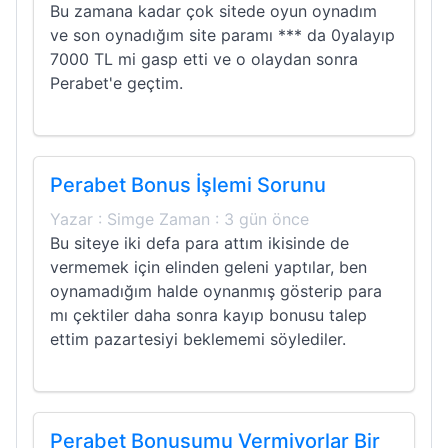
Bu zamana kadar çok sitede oyun oynadım
ve son oynadığım site paramı *** da 0yalayıp
7000 TL mi gasp etti ve o olaydan sonra
Perabet'e geçtim.
Perabet Bonus İşlemi Sorunu
Yazar : Simge Zaman : 3 gün önce
Bu siteye iki defa para attım ikisinde de
vermemek için elinden geleni yaptılar, ben
oynamadığım halde oynanmış gösterip para
mı çektiler daha sonra kayıp bonusu talep
ettim pazartesiyi beklememi söylediler.
Perabet Bonusumu Vermiyorlar Bir