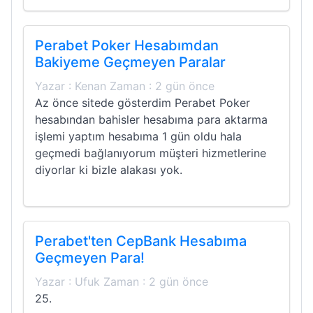
Perabet Poker Hesabımdan
Bakiyeme Geçmeyen Paralar
Yazar : Kenan Zaman : 2 gün önce
Az önce sitede gösterdim Perabet Poker
hesabından bahisler hesabıma para aktarma
işlemi yaptım hesabıma 1 gün oldu hala
geçmedi bağlanıyorum müşteri hizmetlerine
diyorlar ki bizle alakası yok.
Perabet'ten CepBank Hesabıma
Geçmeyen Para!
Yazar : Ufuk Zaman : 2 gün önce
25.