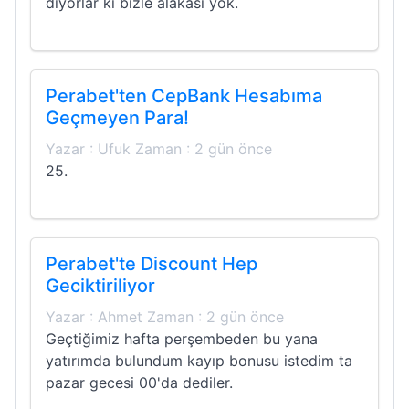
diyorlar ki bizle alakası yok.
Perabet'ten CepBank Hesabıma
Geçmeyen Para!
Yazar : Ufuk Zaman : 2 gün önce
25.
Perabet'te Discount Hep
Geciktiriliyor
Yazar : Ahmet Zaman : 2 gün önce
Geçtiğimiz hafta perşembeden bu yana
yatırımda bulundum kayıp bonusu istedim ta
pazar gecesi 00'da dediler.