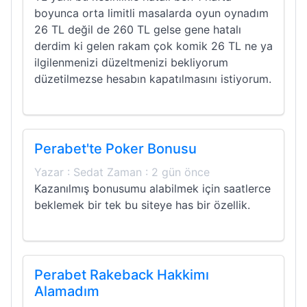
boyunca orta limitli masalarda oyun oynadım
26 TL değil de 260 TL gelse gene hatalı
derdim ki gelen rakam çok komik 26 TL ne ya
ilgilenmenizi düzeltmenizi bekliyorum
düzetilmezse hesabın kapatılmasını istiyorum.
Perabet'te Poker Bonusu
Yazar : Sedat Zaman : 2 gün önce
Kazanılmış bonusumu alabilmek için saatlerce
beklemek bir tek bu siteye has bir özellik.
Perabet Rakeback Hakkimı
Alamadım