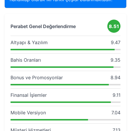
Perabet Genel Değerlendirme
8.51
Altyapı & Yazılım
9.47
Bahis Oranları
9.35
Bonus ve Promosyonlar
8.94
Finansal İşlemler
9.11
Mobile Versiyon
7.04
Müşteri Hizmetleri
7.13