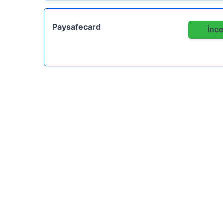
Paysafecard
İnce