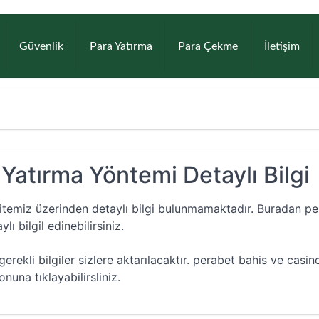
Güvenlik
Para Yatırma
Para Çekme
İletişim
Yatırma Yöntemi Detaylı Bilgi
itemiz üzerinden detaylı bilgi bulunmamaktadır. Buradan pe
ı bilgil edinebilirsiniz.
gerekli bilgiler sizlere aktarılacaktır. perabet bahis ve casin
nuna tıklayabilirsliniz.