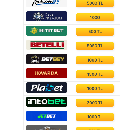
5000 TL
1000
500 TL
5050 TL
1000 TL
1500 TL
1000 TL
3000 TL
1000 TL