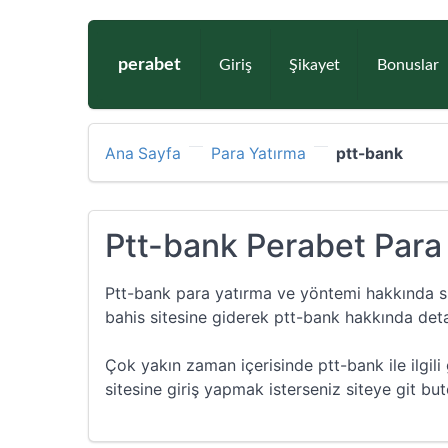
perabet
Giriş
Şikayet
Bonuslar
Ana Sayfa
Para Yatırma
ptt-bank
Ptt-bank Perabet Para 
Ptt-bank para yatırma ve yöntemi hakkında s
bahis sitesine giderek ptt-bank hakkında detayl
Çok yakın zaman içerisinde ptt-bank ile ilgili 
sitesine giriş yapmak isterseniz siteye git buto