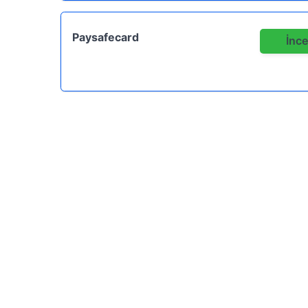
Paysafecard
İnce