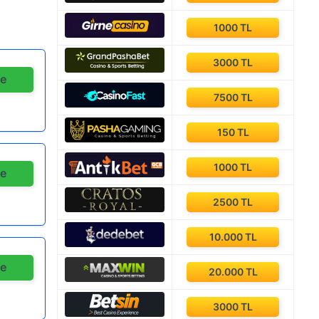
1000 TL
3000 TL
le
7500 TL
150 TL
1000 TL
le
2500 TL
10.000 TL
le
20.000 TL
3000 TL