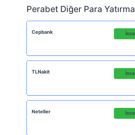
Perabet Diğer Para Yatırma
Cepbank
İnce
TLNakit
İnce
Neteller
İnce