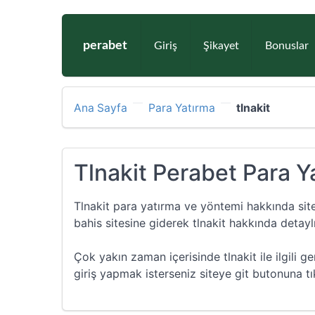
perabet
Giriş
Şikayet
Bonuslar
Ana Sayfa
Para Yatırma
tlnakit
Tlnakit Perabet Para Y
Tlnakit para yatırma ve yöntemi hakkında sit
bahis sitesine giderek tlnakit hakkında detaylı 
Çok yakın zaman içerisinde tlnakit ile ilgili ge
giriş yapmak isterseniz siteye git butonuna tıkl