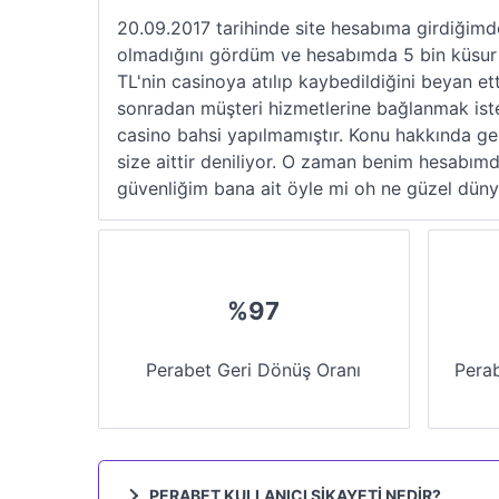
20.09.2017 tarihinde site hesabıma girdiğimd
olmadığını gördüm ve hesabımda 5 bin küsur
TL'nin casinoya atılıp kaybedildiğini beyan e
sonradan müşteri hizmetlerine bağlanmak ist
casino bahsi yapılmamıştır. Konu hakkında ge
size aittir deniliyor. O zaman benim hesabım
güvenliğim bana ait öyle mi oh ne güzel düny
%97
Perabet Geri Dönüş Oranı
Perab
PERABET KULLANICI ŞIKAYETI NEDIR?