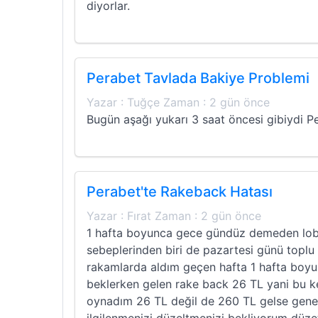
diyorlar.
Perabet Tavlada Bakiye Problemi
Yazar : Tuğçe Zaman : 2 gün önce
Bugün aşağı yukarı 3 saat öncesi gibiydi Pe
Perabet'te Rakeback Hatası
Yazar : Fırat Zaman : 2 gün önce
1 hafta boyunca gece gündüz demeden lobi
sebeplerinden biri de pazartesi günü topl
rakamlarda aldım geçen hafta 1 hafta boyu
beklerken gelen rake back 26 TL yani bu kes
oynadım 26 TL değil de 260 TL gelse gene