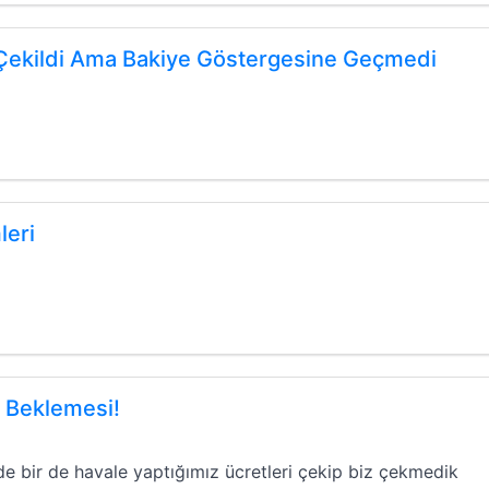
 Çekildi Ama Bakiye Göstergesine Geçmedi
leri
 Beklemesi!
e bir de havale yaptığımız ücretleri çekip biz çekmedik