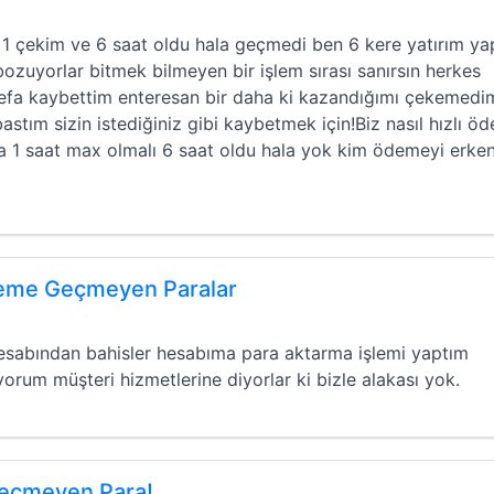
 1 çekim ve 6 saat oldu hala geçmedi ben 6 kere yatırım ya
bozuyorlar bitmek bilmeyen bir işlem sırası sanırsın herkes
efa kaybettim enteresan bir daha ki kazandığımı çekemedi
stım sizin istediğiniz gibi kaybetmek için!Biz nasıl hızlı ö
a 1 saat max olmalı 6 saat oldu hala yok kim ödemeyi erke
eme Geçmeyen Paralar
esabından bahisler hesabıma para aktarma işlemi yaptım
rum müşteri hizmetlerine diyorlar ki bizle alakası yok.
eçmeyen Para!