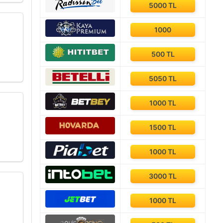
5000 TL
1000
500 TL
5050 TL
1000 TL
1500 TL
1000 TL
3000 TL
1000 TL