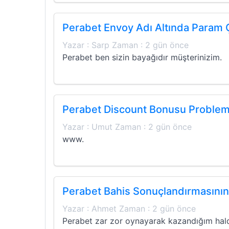
Perabet Envoy Adı Altında Param
Yazar : Sarp Zaman : 2 gün önce
Perabet ben sizin bayağıdır müşterinizim.
Perabet Discount Bonusu Problem
Yazar : Umut Zaman : 2 gün önce
www.
Perabet Bahis Sonuçlandırmasının
Yazar : Ahmet Zaman : 2 gün önce
Perabet zar zor oynayarak kazandığım hald