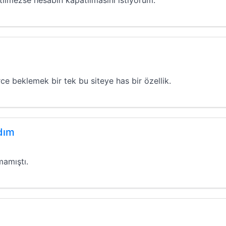
tilmezse hesabın kapatılmasını istiyorum.
e beklemek bir tek bu siteye has bir özellik.
dım
mamıştı.