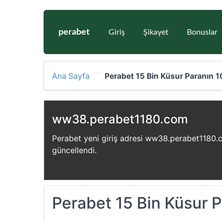
perabet
Giriş
Şikayet
Bonuslar
Ana Sayfa
Perabet 15 Bin Küsur Paranın 
ww38.perabet1180.com
Perabet yeni giriş adresi ww38.perabet1180.
güncellendi.
Perabet 15 Bin Küsur 