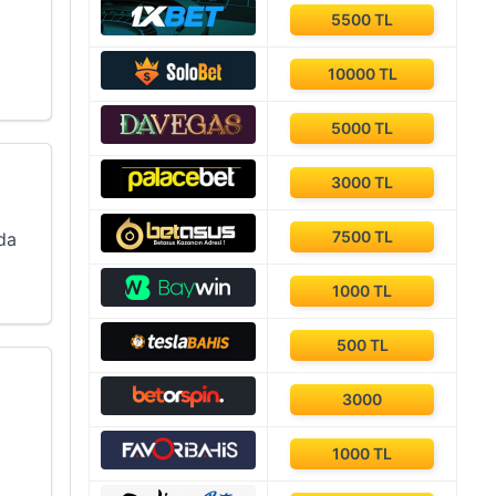
5500 TL
10000 TL
5000 TL
3000 TL
7500 TL
da
1000 TL
500 TL
3000
1000 TL