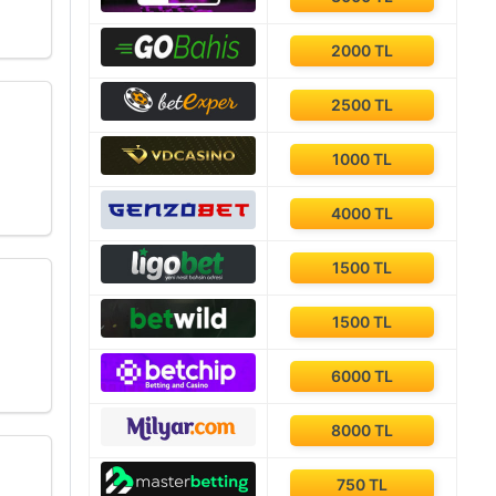
2000 TL
2500 TL
1000 TL
4000 TL
1500 TL
1500 TL
6000 TL
8000 TL
750 TL