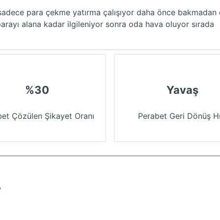
e sadece para çekme yatırma çalışıyor daha önce bakmadan 
rayı alana kadar ilgileniyor sonra oda hava oluyor sırada
%30
Yavaş
et Çözülen Şikayet Oranı
Perabet Geri Dönüş Hı
?