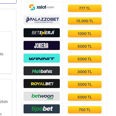
777 TL
15.000 TL
1000 TL
5000 TL
mı
5000 TL
3000 TL
3000 TL
5000 TL
ptım
750 TL
m