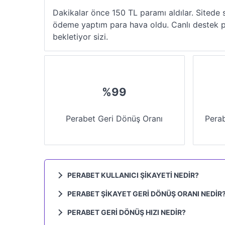
Dakikalar önce 150 TL paramı aldılar. Sited
ödeme yaptım para hava oldu. Canlı destek pa
bekletiyor sizi.
%99
Perabet Geri Dönüş Oranı
Perab
PERABET KULLANICI ŞIKAYETI NEDIR?
Perabet 150 TL Paramı Aldı!
PERABET ŞIKAYET GERI DÖNÜŞ ORANI NEDIR
Perabet şikayet geri dönüş oranı %99 dir.
PERABET GERI DÖNÜŞ HIZI NEDIR?
Perabet geri dönüş hızı %30 dır.