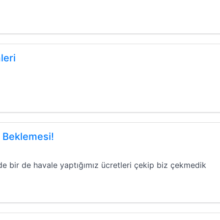
leri
 Beklemesi!
e bir de havale yaptığımız ücretleri çekip biz çekmedik