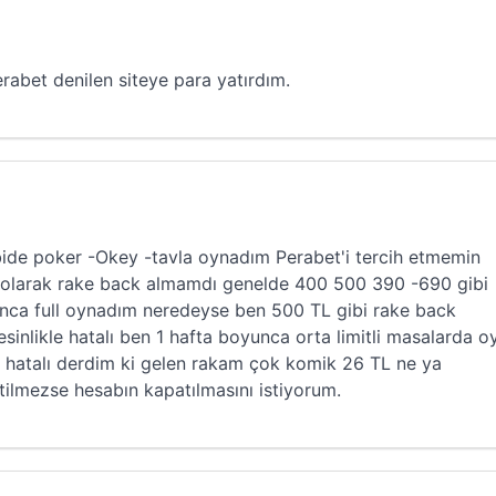
rabet denilen siteye para yatırdım.
de poker -Okey -tavla oynadım Perabet'i tercih etmemin
u olarak rake back almamdı genelde 400 500 390 -690 gibi
nca full oynadım neredeyse ben 500 TL gibi rake back
inlikle hatalı ben 1 hafta boyunca orta limitli masalarda o
 hatalı derdim ki gelen rakam çok komik 26 TL ne ya
tilmezse hesabın kapatılmasını istiyorum.