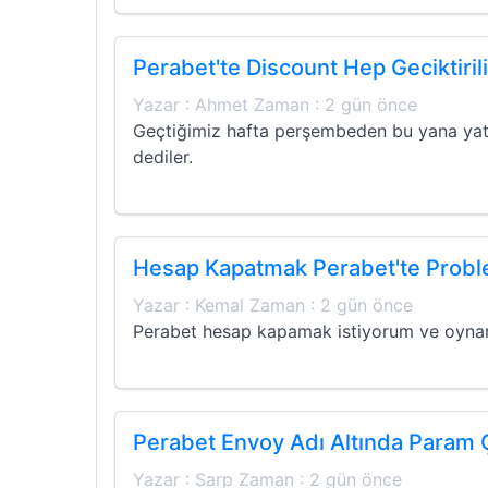
Perabet'te Discount Hep Geciktiril
Yazar : Ahmet Zaman : 2 gün önce
Geçtiğimiz hafta perşembeden bu yana yat
dediler.
Hesap Kapatmak Perabet'te Proble
Yazar : Kemal Zaman : 2 gün önce
Perabet hesap kapamak istiyorum ve oyna
Perabet Envoy Adı Altında Param
Yazar : Sarp Zaman : 2 gün önce