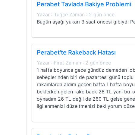
Perabet Tavlada Bakiye Problemi
Yazar : Tuğçe Zaman : 2 gün önce
Bugün aşağı yukarı 3 saat öncesi gibiydi Pe
Perabet'te Rakeback Hatası
Yazar : Fırat Zaman : 2 gün önce
1 hafta boyunca gece gündüz demeden lobi
sebeplerinden biri de pazartesi günü topl
rakamlarda aldım geçen hafta 1 hafta boyu
beklerken gelen rake back 26 TL yani bu kes
oynadım 26 TL değil de 260 TL gelse gene
ilgilenmenizi düzeltmenizi bekliyorum düze