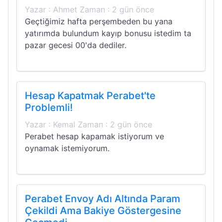
Yazar : Ahmet Zaman : 2 gün önce
Geçtiğimiz hafta perşembeden bu yana
yatırımda bulundum kayıp bonusu istedim ta
pazar gecesi 00'da dediler.
Hesap Kapatmak Perabet'te
Problemli!
Yazar : Kemal Zaman : 2 gün önce
Perabet hesap kapamak istiyorum ve
oynamak istemiyorum.
Perabet Envoy Adı Altında Param
Çekildi Ama Bakiye Göstergesine