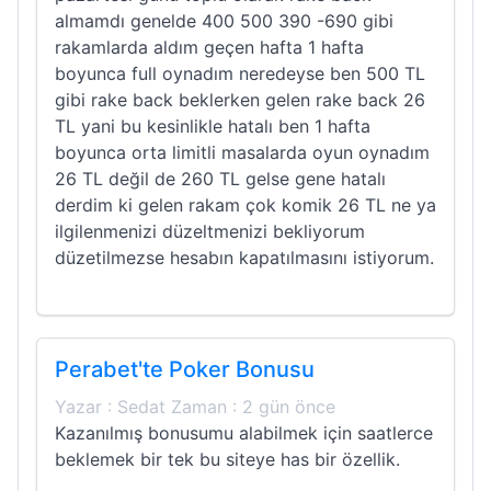
almamdı genelde 400 500 390 -690 gibi
rakamlarda aldım geçen hafta 1 hafta
boyunca full oynadım neredeyse ben 500 TL
gibi rake back beklerken gelen rake back 26
TL yani bu kesinlikle hatalı ben 1 hafta
boyunca orta limitli masalarda oyun oynadım
26 TL değil de 260 TL gelse gene hatalı
derdim ki gelen rakam çok komik 26 TL ne ya
ilgilenmenizi düzeltmenizi bekliyorum
düzetilmezse hesabın kapatılmasını istiyorum.
Perabet'te Poker Bonusu
Yazar : Sedat Zaman : 2 gün önce
Kazanılmış bonusumu alabilmek için saatlerce
beklemek bir tek bu siteye has bir özellik.