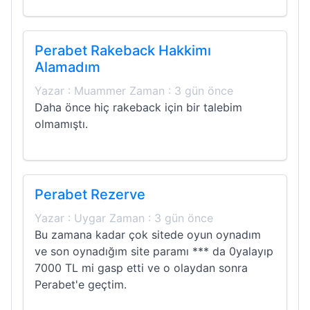
Perabet Rakeback Hakkimı
Alamadım
Yazar : Muammer Zaman : 3 gün önce
Daha önce hiç rakeback için bir talebim
olmamıştı.
Perabet Rezerve
Yazar : Uygar Zaman : 3 gün önce
Bu zamana kadar çok sitede oyun oynadım
ve son oynadığım site paramı *** da 0yalayıp
7000 TL mi gasp etti ve o olaydan sonra
Perabet'e geçtim.