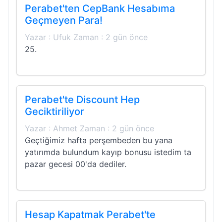
Perabet'ten CepBank Hesabıma
Geçmeyen Para!
Yazar : Ufuk Zaman : 2 gün önce
25.
Perabet'te Discount Hep
Geciktiriliyor
Yazar : Ahmet Zaman : 2 gün önce
Geçtiğimiz hafta perşembeden bu yana
yatırımda bulundum kayıp bonusu istedim ta
pazar gecesi 00'da dediler.
Hesap Kapatmak Perabet'te