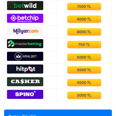
1500 TL
6000 TL
8000 TL
750 TL
5000 TL
5000 TL
5000 TL
5000 TL