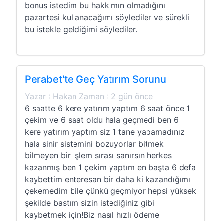
bonus istedim bu hakkımın olmadığını
pazartesi kullanacağımı söylediler ve sürekli
bu istekle geldiğimi söylediler.
Perabet'te Geç Yatırım Sorunu
Yazar : Hakan Zaman : 2 gün önce
6 saatte 6 kere yatırım yaptım 6 saat önce 1
çekim ve 6 saat oldu hala geçmedi ben 6
kere yatırım yaptım siz 1 tane yapamadınız
hala sinir sistemini bozuyorlar bitmek
bilmeyen bir işlem sırası sanırsın herkes
kazanmış ben 1 çekim yaptım en başta 6 defa
kaybettim enteresan bir daha ki kazandığımı
çekemedim bile çünkü geçmiyor hepsi yüksek
şekilde bastım sizin istediğiniz gibi
kaybetmek için!Biz nasıl hızlı ödeme