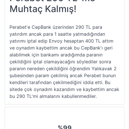
Muhtaç Kalmış!
Perabet'e CepBank üzerinden 290 TL para
yatırdım ancak para 1 saatte yatmadığından
yatırımı iptal edip Envoy hesaptan 400 TL attım
ve oynadım kaybettim ancak bu CepBank'ı geri
alabilmek için bankamı aradığımda paranın
çekildiğini iptal olamayacağını söylediler sonra
paranın nereden çekildiğini öğrendim Yalıkavak 2
şubesinden param çekilmiş ancak Perabet bunun
kendileri tarafından çekilmediğini iddia etti. Bu
sitede çok oynadım kazandım ve kaybettim ancak
bu 290 TL'mi almalarını kabullenmediler.
%99