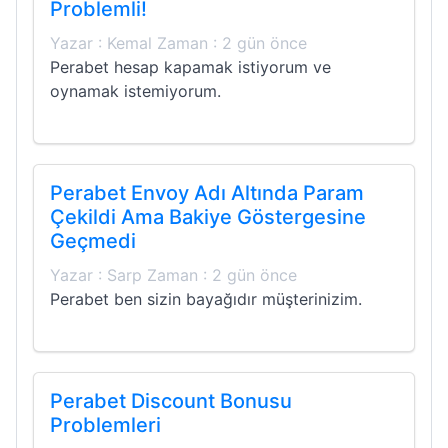
Problemli!
Yazar : Kemal Zaman : 2 gün önce
Perabet hesap kapamak istiyorum ve
oynamak istemiyorum.
Perabet Envoy Adı Altında Param
Çekildi Ama Bakiye Göstergesine
Geçmedi
Yazar : Sarp Zaman : 2 gün önce
Perabet ben sizin bayağıdır müşterinizim.
Perabet Discount Bonusu
Problemleri