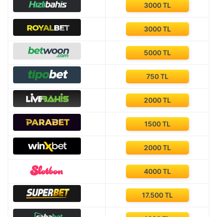
3000 TL
3000 TL
5000 TL
750 TL
2000 TL
1500 TL
2000 TL
4000 TL
17.500 TL