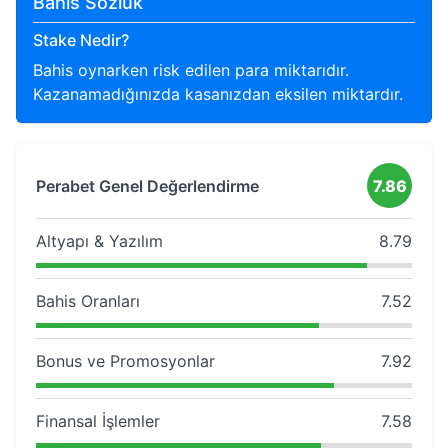
Bahis Sözlük
Stake Nedir?
Bahis oynarken risk edilen para miktarıdır.
Kazanamadığınızda kasanızdan eksilen miktardır.
Perabet Genel Değerlendirme
7.86
Altyapı & Yazılım
8.79
Bahis Oranları
7.52
Bonus ve Promosyonlar
7.92
Finansal İşlemler
7.58