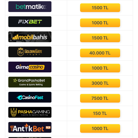
1500 TL
1000 TL
1500 TL
40.000 TL
1000 TL
3000 TL
7500 TL
150 TL
1000 TL