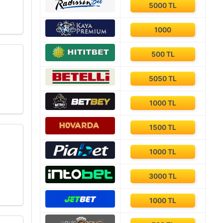
5000 TL
1000
500 TL
5050 TL
1000 TL
1500 TL
1000 TL
3000 TL
1000 TL