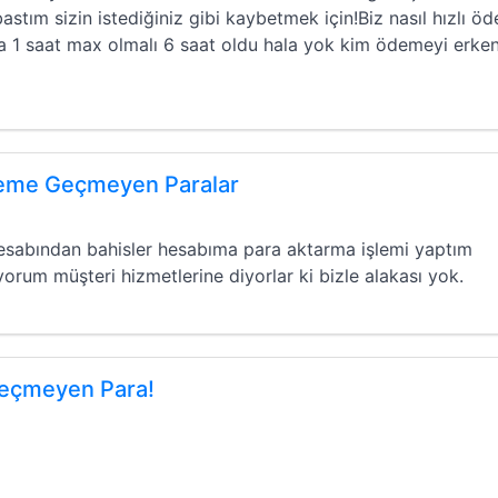
stım sizin istediğiniz gibi kaybetmek için!Biz nasıl hızlı ö
a 1 saat max olmalı 6 saat oldu hala yok kim ödemeyi erke
eme Geçmeyen Paralar
esabından bahisler hesabıma para aktarma işlemi yaptım
rum müşteri hizmetlerine diyorlar ki bizle alakası yok.
eçmeyen Para!