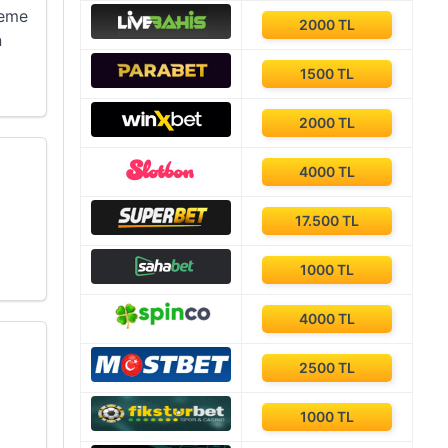
deme
2000 TL
n
1500 TL
2000 TL
4000 TL
17.500 TL
1000 TL
4000 TL
2500 TL
1000 TL