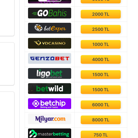
2000 TL
2500 TL
1000 TL
4000 TL
1500 TL
1500 TL
6000 TL
8000 TL
750 TL