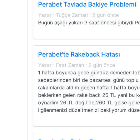
Perabet Tavlada Bakiye Problemi
Yazar : Tuğçe Zaman : 2 gün önce
Bugün aşağı yukarı 3 saat öncesi gibiydi Pe
Perabet'te Rakeback Hatası
Yazar : Fırat Zaman : 2 gün önce
1 hafta boyunca gece gündüz demeden lobi
sebeplerinden biri de pazartesi günü topl
rakamlarda aldım geçen hafta 1 hafta boyu
beklerken gelen rake back 26 TL yani bu kes
oynadım 26 TL değil de 260 TL gelse gene
ilgilenmenizi düzeltmenizi bekliyorum düze