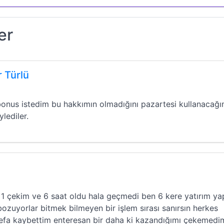
er
 Türlü
bonus istedim bu hakkımın olmadığını pazartesi kullanacağı
ylediler.
 1 çekim ve 6 saat oldu hala geçmedi ben 6 kere yatırım ya
bozuyorlar bitmek bilmeyen bir işlem sırası sanırsın herkes
efa kaybettim enteresan bir daha ki kazandığımı çekemedi