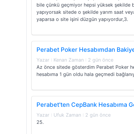
bile çünkü geçmiyor hepsi yüksek şekilde ba
yapıyorsak sitede o şekilde yarım saat vey
yaparsa o site işini düzgün yapıyordur,3.
Perabet Poker Hesabımdan Bakiy
Yazar : Kenan Zaman : 2 gün önce
Az önce sitede gösterdim Perabet Poker h
hesabıma 1 gün oldu hala geçmedi bağlanıyo
Perabet'ten CepBank Hesabıma G
Yazar : Ufuk Zaman : 2 gün önce
25.