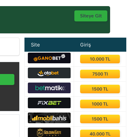
Siteye Git
Site
Giriş
10.000 TL
7500 Tl
1500 TL
1000 TL
1500 TL
40.000 TL