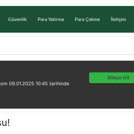
Güvenlik
Para Yatırma
Para Çekme
İletişim
Siteye Git
com 09.01.2025 10:45 tarihinde
su!