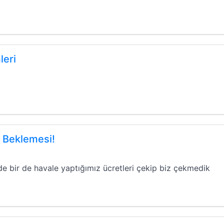
leri
 Beklemesi!
e bir de havale yaptığımız ücretleri çekip biz çekmedik