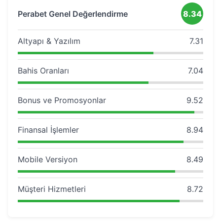
Perabet Genel Değerlendirme
8.34
Altyapı & Yazılım
7.31
Bahis Oranları
7.04
Bonus ve Promosyonlar
9.52
Finansal İşlemler
8.94
Mobile Versiyon
8.49
Müşteri Hizmetleri
8.72