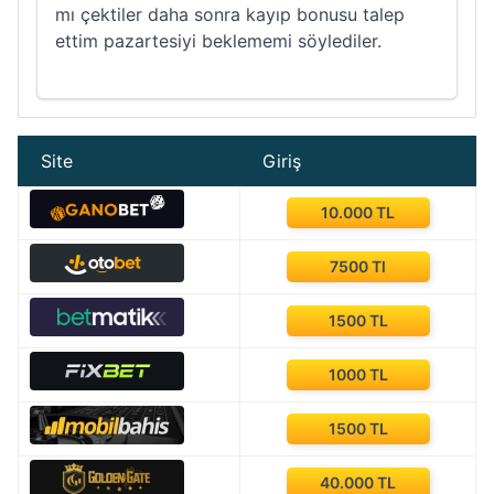
mı çektiler daha sonra kayıp bonusu talep
ettim pazartesiyi beklememi söylediler.
Site
Giriş
10.000 TL
7500 Tl
1500 TL
1000 TL
1500 TL
40.000 TL