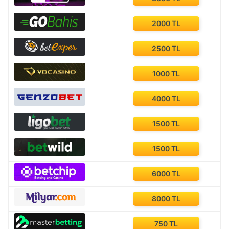
2000 TL
2500 TL
1000 TL
4000 TL
1500 TL
1500 TL
6000 TL
8000 TL
750 TL