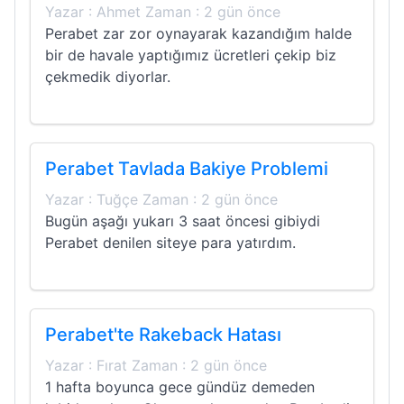
Yazar : Ahmet Zaman : 2 gün önce
Perabet zar zor oynayarak kazandığım halde
bir de havale yaptığımız ücretleri çekip biz
çekmedik diyorlar.
Perabet Tavlada Bakiye Problemi
Yazar : Tuğçe Zaman : 2 gün önce
Bugün aşağı yukarı 3 saat öncesi gibiydi
Perabet denilen siteye para yatırdım.
Perabet'te Rakeback Hatası
Yazar : Fırat Zaman : 2 gün önce
1 hafta boyunca gece gündüz demeden