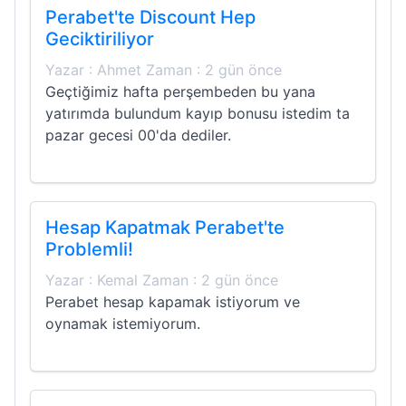
Perabet'te Discount Hep
Geciktiriliyor
Yazar : Ahmet Zaman : 2 gün önce
Geçtiğimiz hafta perşembeden bu yana
yatırımda bulundum kayıp bonusu istedim ta
pazar gecesi 00'da dediler.
Hesap Kapatmak Perabet'te
Problemli!
Yazar : Kemal Zaman : 2 gün önce
Perabet hesap kapamak istiyorum ve
oynamak istemiyorum.