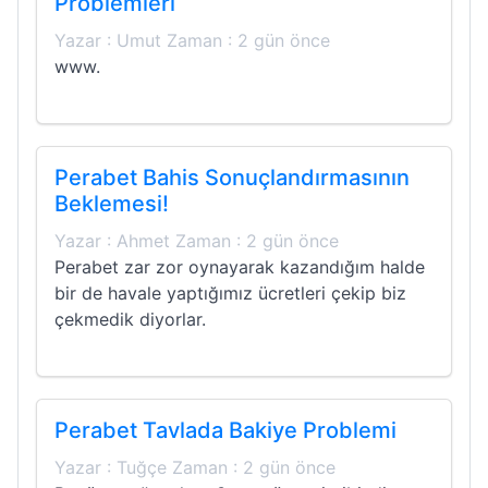
Problemleri
Yazar : Umut Zaman : 2 gün önce
www.
Perabet Bahis Sonuçlandırmasının
Beklemesi!
Yazar : Ahmet Zaman : 2 gün önce
Perabet zar zor oynayarak kazandığım halde
bir de havale yaptığımız ücretleri çekip biz
çekmedik diyorlar.
Perabet Tavlada Bakiye Problemi
Yazar : Tuğçe Zaman : 2 gün önce