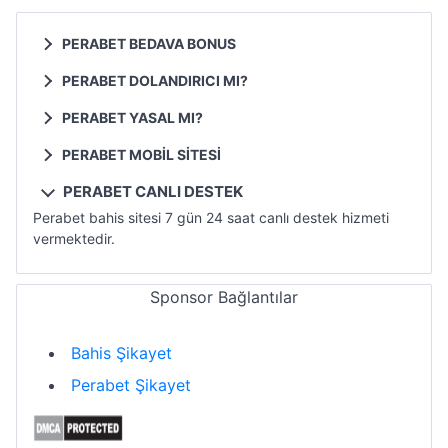
PERABET BEDAVA BONUS
Perabet deneme bonusu mevcut değildir.
PERABET DOLANDIRICI MI?
Perabet güvenilir ve kaliteli bir bahis sitesidir. Dolandırıcı
PERABET YASAL MI?
bir bahis sitesi değildir.
Perabet Türkiye'de yasal olarak hizmet vermemektedir.
PERABET MOBIL SITESI
Perabet mobil sitesi bulunmaktadır. İstediğiniz yerden cep
PERABET CANLI DESTEK
telefonunuz ile bahis alabilirsiniz.
Perabet bahis sitesi 7 gün 24 saat canlı destek hizmeti
vermektedir.
Sponsor Bağlantılar
Bahis Şikayet
Perabet Şikayet