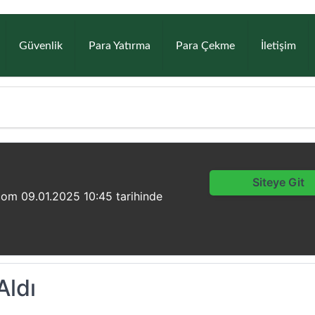
Güvenlik
Para Yatırma
Para Çekme
İletişim
Siteye Git
com 09.01.2025 10:45 tarihinde
Aldı