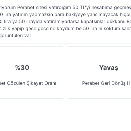
eriyorum Perabet sitesi yatırdığım 50 TL'yi hesabıma geçmey
250 lira yatırım yapmazsın para bakiyeye yansımayacak hiçbi
 lira ya 50 lirayida yatiramiyorlarsa kapatsınlar dükkanı. B
yesizlik yapıp gece gece ne koydum be 50 lira ni soktum san
görüntüleri var
%30
Yavaş
et Çözülen Şikayet Oranı
Perabet Geri Dönüş Hı
?