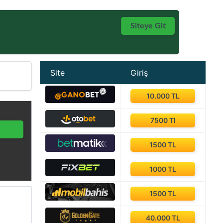
Siteye Git
Site
Giriş
10.000 TL
7500 Tl
1500 TL
1000 TL
1500 TL
40.000 TL