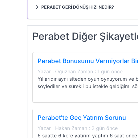
Perabet şikayet geri dönüş oranı %99 dir.
PERABET GERI DÖNÜŞ HIZI NEDIR?
Perabet geri dönüş hızı %30 dır.
Perabet Diğer Şikayetl
Perabet Bonusumu Vermiyorlar Bir
Yazar : Oğuzhan Zaman : 1 gün önce
Yıllarıdır aynı siteden oyun oynuyorum ve 
söylediler ve sürekli bu istekle geldiğimi sö
Perabet'te Geç Yatırım Sorunu
Yazar : Hakan Zaman : 2 gün önce
6 saatte 6 kere yatırım yaptım 6 saat önce