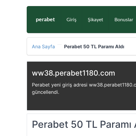
perabet
Giriş
Şikayet
Bonuslar
Ana Sayfa
Perabet 50 TL Paramı Aldı
ww38.perabet1180.com
Perabet yeni giriş adresi ww38.perabet1180.
güncellendi.
Perabet 50 TL Paramı 