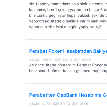
siz 1 tane yapamadınız hala sinir sistemini 
kazanmış ben 1 çekim yaptım en başta 6 d
bile çünkü geçmiyor hepsi yüksek şekilde ba
yapıyorsak sitede o şekilde yarım saat vey
yaparsa o site işini düzgün yapıyordur,3.
Perabet Poker Hesabımdan Bakiy
Yazar : Kenan Zaman : 2 gün önce
Az önce sitede gösterdim Perabet Poker h
hesabıma 1 gün oldu hala geçmedi bağlanıyo
Perabet'ten CepBank Hesabıma G
Yazar : Ufuk Zaman : 2 gün önce