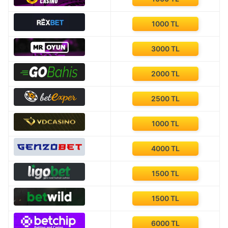
1000 TL
3000 TL
2000 TL
2500 TL
1000 TL
4000 TL
1500 TL
1500 TL
6000 TL