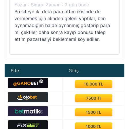
Yazar : Simge Zaman : 3 gün önce
Bu siteye iki defa para attım ikisinde de
vermemek için elinden geleni yaptılar, ben
oynamadığım halde oynanmış gösterip para
mı çektiler daha sonra kayıp bonusu talep
ettim pazartesiyi beklememi söylediler.
Site
Giriş
10.000 TL
7500 Tl
1500 TL
1000 TL