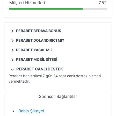
Müşteri Hizmetleri
7.52
PERABET BEDAVA BONUS
Perabet deneme bonusu mevcut değildir.
PERABET DOLANDIRICI MI?
Perabet güvenilir ve kaliteli bir bahis sitesidir. Dolandırıcı
PERABET YASAL MI?
bir bahis sitesi değildir.
Perabet Türkiye'de yasal olarak hizmet vermemektedir.
PERABET MOBIL SITESI
Perabet mobil sitesi bulunmaktadır. İstediğiniz yerden cep
PERABET CANLI DESTEK
telefonunuz ile bahis alabilirsiniz.
Perabet bahis sitesi 7 gün 24 saat canlı destek hizmeti
vermektedir.
Sponsor Bağlantılar
Bahis Şikayet