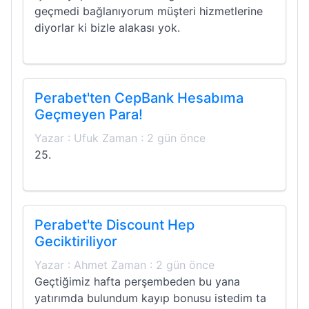
geçmedi bağlanıyorum müşteri hizmetlerine
diyorlar ki bizle alakası yok.
Perabet'ten CepBank Hesabıma
Geçmeyen Para!
Yazar : Ufuk Zaman : 2 gün önce
25.
Perabet'te Discount Hep
Geciktiriliyor
Yazar : Ahmet Zaman : 2 gün önce
Geçtiğimiz hafta perşembeden bu yana
yatırımda bulundum kayıp bonusu istedim ta