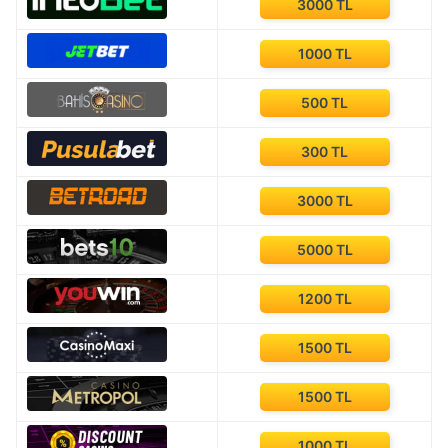
3000 TL
1000 TL
500 TL
300 TL
3000 TL
5000 TL
1200 TL
1500 TL
1500 TL
1000 TL