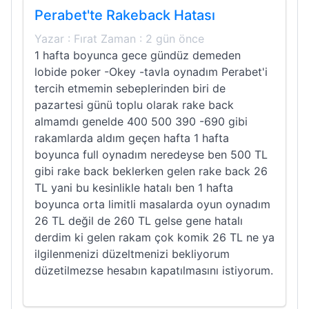
Perabet'te Rakeback Hatası
Yazar : Fırat Zaman : 2 gün önce
1 hafta boyunca gece gündüz demeden
lobide poker -Okey -tavla oynadım Perabet'i
tercih etmemin sebeplerinden biri de
pazartesi günü toplu olarak rake back
almamdı genelde 400 500 390 -690 gibi
rakamlarda aldım geçen hafta 1 hafta
boyunca full oynadım neredeyse ben 500 TL
gibi rake back beklerken gelen rake back 26
TL yani bu kesinlikle hatalı ben 1 hafta
boyunca orta limitli masalarda oyun oynadım
26 TL değil de 260 TL gelse gene hatalı
derdim ki gelen rakam çok komik 26 TL ne ya
ilgilenmenizi düzeltmenizi bekliyorum
düzetilmezse hesabın kapatılmasını istiyorum.