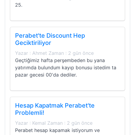
25.
Perabet'te Discount Hep
Geciktiriliyor
Yazar : Ahmet Zaman : 2 gün önce
Geçtiğimiz hafta perşembeden bu yana
yatırımda bulundum kayıp bonusu istedim ta
pazar gecesi 00'da dediler.
Hesap Kapatmak Perabet'te
Problemli!
Yazar : Kemal Zaman : 2 gün önce
Perabet hesap kapamak istiyorum ve