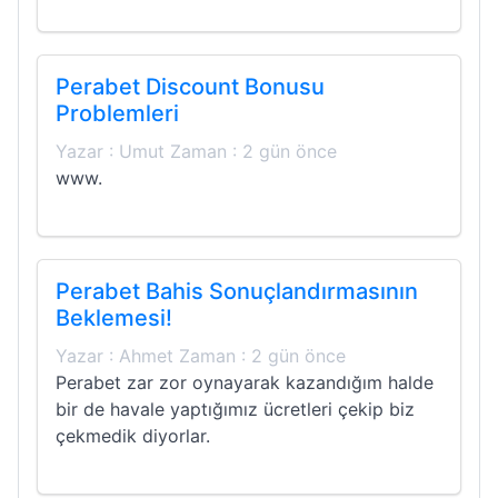
Perabet Discount Bonusu
Problemleri
Yazar : Umut Zaman : 2 gün önce
www.
Perabet Bahis Sonuçlandırmasının
Beklemesi!
Yazar : Ahmet Zaman : 2 gün önce
Perabet zar zor oynayarak kazandığım halde
bir de havale yaptığımız ücretleri çekip biz
çekmedik diyorlar.