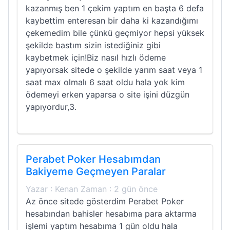
kazanmış ben 1 çekim yaptım en başta 6 defa
kaybettim enteresan bir daha ki kazandığımı
çekemedim bile çünkü geçmiyor hepsi yüksek
şekilde bastım sizin istediğiniz gibi
kaybetmek için!Biz nasıl hızlı ödeme
yapıyorsak sitede o şekilde yarım saat veya 1
saat max olmalı 6 saat oldu hala yok kim
ödemeyi erken yaparsa o site işini düzgün
yapıyordur,3.
Perabet Poker Hesabımdan
Bakiyeme Geçmeyen Paralar
Yazar : Kenan Zaman : 2 gün önce
Az önce sitede gösterdim Perabet Poker
hesabından bahisler hesabıma para aktarma
işlemi yaptım hesabıma 1 gün oldu hala