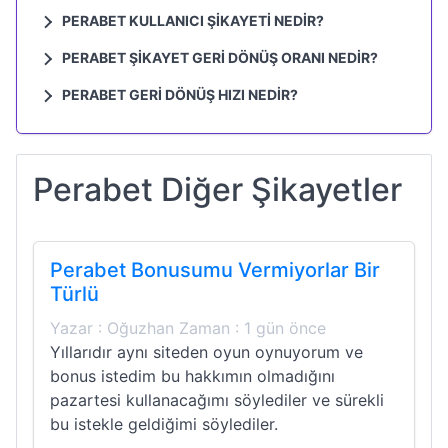
PERABET KULLANICI ŞIKAYETI NEDIR?
Perabet Bahis Sitesinden Sürekli Mesaj Alıyorum!
PERABET ŞIKAYET GERI DÖNÜŞ ORANI NEDIR?
Perabet şikayet geri dönüş oranı %99 dir.
PERABET GERI DÖNÜŞ HIZI NEDIR?
Perabet geri dönüş hızı %30 dır.
Perabet Diğer Şikayetler
Perabet Bonusumu Vermiyorlar Bir
Türlü
Yazar : Oğuzhan Zaman : 1 gün önce
Yıllarıdır aynı siteden oyun oynuyorum ve
bonus istedim bu hakkımın olmadığını
pazartesi kullanacağımı söylediler ve sürekli
bu istekle geldiğimi söylediler.