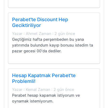
Perabet'te Discount Hep
Geciktiriliyor
Yazar : Ahmet Zaman : 2 gün önce
Geçtiğimiz hafta perşembeden bu yana
yatırımda bulundum kayıp bonusu istedim ta
pazar gecesi 00'da dediler.
Hesap Kapatmak Perabet'te
Problemli!
Yazar : Kemal Zaman : 2 gün önce
Perabet hesap kapamak istiyorum ve
oynamak istemiyorum.