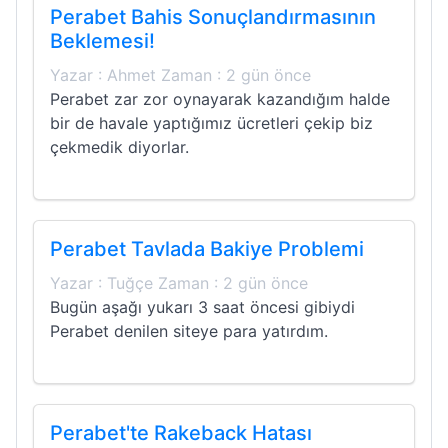
Perabet Bahis Sonuçlandırmasının
Beklemesi!
Yazar : Ahmet Zaman : 2 gün önce
Perabet zar zor oynayarak kazandığım halde
bir de havale yaptığımız ücretleri çekip biz
çekmedik diyorlar.
Perabet Tavlada Bakiye Problemi
Yazar : Tuğçe Zaman : 2 gün önce
Bugün aşağı yukarı 3 saat öncesi gibiydi
Perabet denilen siteye para yatırdım.
Perabet'te Rakeback Hatası