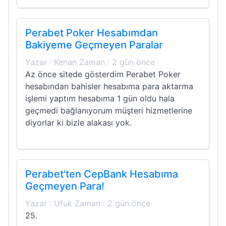
Perabet Poker Hesabımdan
Bakiyeme Geçmeyen Paralar
Yazar : Kenan Zaman : 2 gün önce
Az önce sitede gösterdim Perabet Poker
hesabından bahisler hesabıma para aktarma
işlemi yaptım hesabıma 1 gün oldu hala
geçmedi bağlanıyorum müşteri hizmetlerine
diyorlar ki bizle alakası yok.
Perabet'ten CepBank Hesabıma
Geçmeyen Para!
Yazar : Ufuk Zaman : 2 gün önce
25.