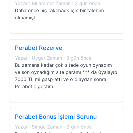
Yazar : Muammer Zaman : 3 gün önce
Daha önce hiç rakeback için bir talebim
olmamıştı.
Perabet Rezerve
Yazar : Uygar Zaman : 3 gün önce
Bu zamana kadar çok sitede oyun oynadım
ve son oynadığım site paramı *** da 0yalayıp
7000 TL mi gasp etti ve o olaydan sonra
Perabet'e geçtim.
Perabet Bonus İşlemi Sorunu
Yazar : Simge Zaman : 3 gün önce