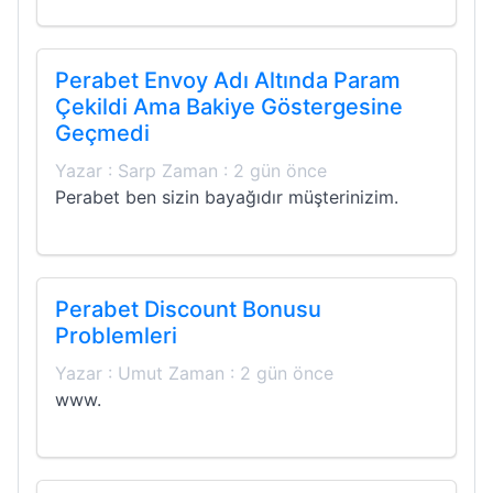
Perabet Envoy Adı Altında Param
Çekildi Ama Bakiye Göstergesine
Geçmedi
Yazar : Sarp Zaman : 2 gün önce
Perabet ben sizin bayağıdır müşterinizim.
Perabet Discount Bonusu
Problemleri
Yazar : Umut Zaman : 2 gün önce
www.