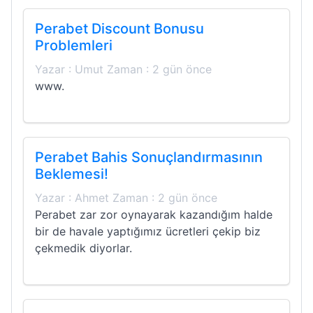
Perabet Discount Bonusu
Problemleri
Yazar : Umut Zaman : 2 gün önce
www.
Perabet Bahis Sonuçlandırmasının
Beklemesi!
Yazar : Ahmet Zaman : 2 gün önce
Perabet zar zor oynayarak kazandığım halde
bir de havale yaptığımız ücretleri çekip biz
çekmedik diyorlar.