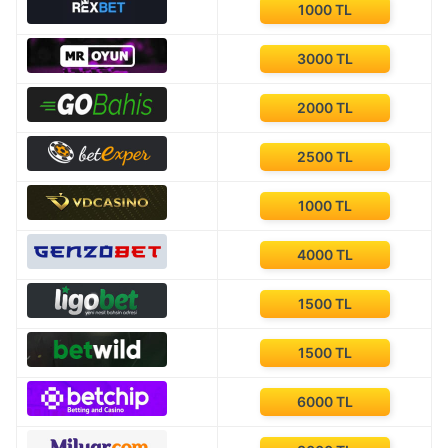
1000 TL
3000 TL
2000 TL
2500 TL
1000 TL
4000 TL
1500 TL
1500 TL
6000 TL