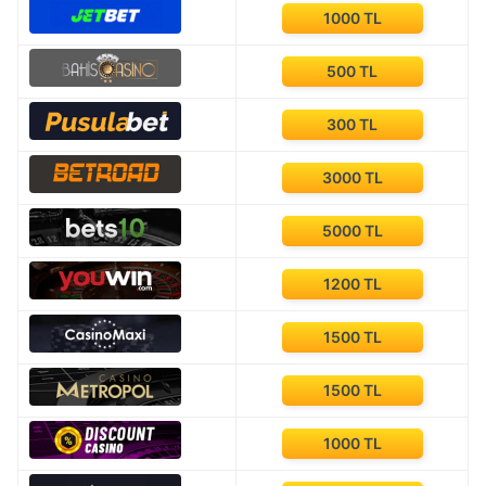
1000 TL
500 TL
300 TL
3000 TL
5000 TL
1200 TL
1500 TL
1500 TL
1000 TL