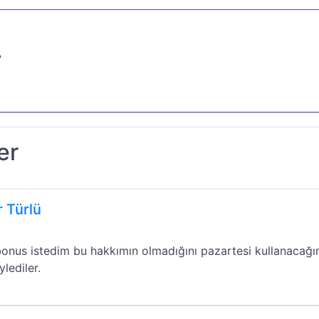
?
er
 Türlü
bonus istedim bu hakkımın olmadığını pazartesi kullanacağı
ylediler.