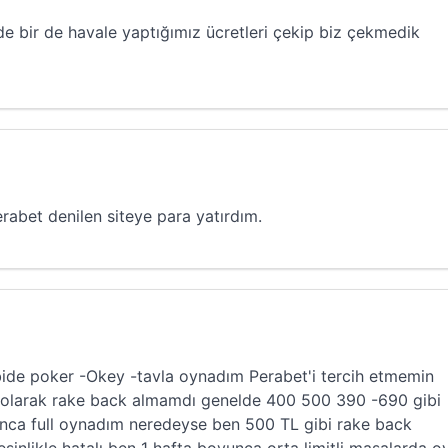
e bir de havale yaptığımız ücretleri çekip biz çekmedik
rabet denilen siteye para yatırdım.
de poker -Okey -tavla oynadım Perabet'i tercih etmemin
u olarak rake back almamdı genelde 400 500 390 -690 gibi
nca full oynadım neredeyse ben 500 TL gibi rake back