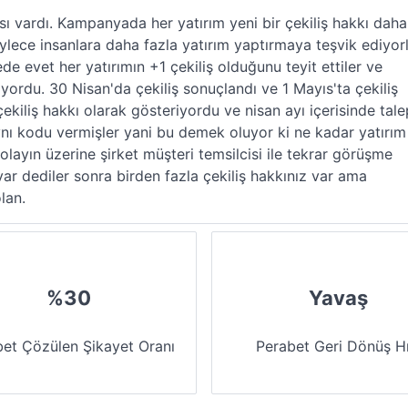
ı vardı. Kampanyada her yatırım yeni bir çekiliş hakkı daha
ylece insanlara daha fazla yatırım yaptırmaya teşvik ediyorl
de evet her yatırımın +1 çekiliş olduğunu teyit ettiler ve
yordu. 30 Nisan'da çekiliş sonuçlandı ve 1 Mayıs'ta çekiliş
ekiliş hakkı olarak gösteriyordu ve nisan ayı içerisinde tale
ynı kodu vermişler yani bu demek oluyor ki ne kadar yatırım
olayın üzerine şirket müşteri temsilcisi ile tekrar görüşme
var dediler sonra birden fazla çekiliş hakkınız var ama
olan.
%30
Yavaş
et Çözülen Şikayet Oranı
Perabet Geri Dönüş Hı