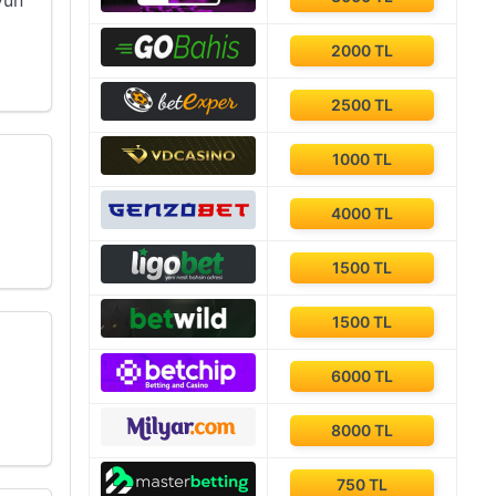
yun
2000 TL
2500 TL
1000 TL
4000 TL
1500 TL
1500 TL
6000 TL
8000 TL
750 TL