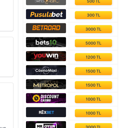
500 TL
300 TL
3000 TL
5000 TL
1200 TL
1500 TL
1500 TL
1000 TL
1000 TL
3000 TL