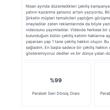
Nisan ayında düzenledikleri çekiliş kampanyas
yatırın kazanma şansınız artsın yazıyordu. Bö
Şirketin müşteri temsilcileri yaptığım görüşme
onayladılar zaten reklamlarında da böyle yazı
videosunu yayımladılar. Videoda herkese bir ç
bulunduğum bütün çekiliş katılım haklarına a
yaparsan yap 1 tane çekiliş hakkın oluyor. Bu 
sağladım. En başta sadece bir çekiliş hakkın 
gösteremiyoruz dediler ve bir dünya yalan d
%99
Perabet Geri Dönüş Oranı
Perab