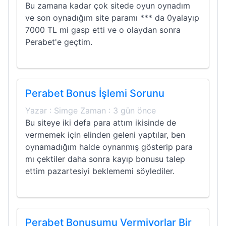
Bu zamana kadar çok sitede oyun oynadım
ve son oynadığım site paramı *** da 0yalayıp
7000 TL mi gasp etti ve o olaydan sonra
Perabet'e geçtim.
Perabet Bonus İşlemi Sorunu
Yazar : Simge Zaman : 3 gün önce
Bu siteye iki defa para attım ikisinde de
vermemek için elinden geleni yaptılar, ben
oynamadığım halde oynanmış gösterip para
mı çektiler daha sonra kayıp bonusu talep
ettim pazartesiyi beklememi söylediler.
Perabet Bonusumu Vermiyorlar Bir