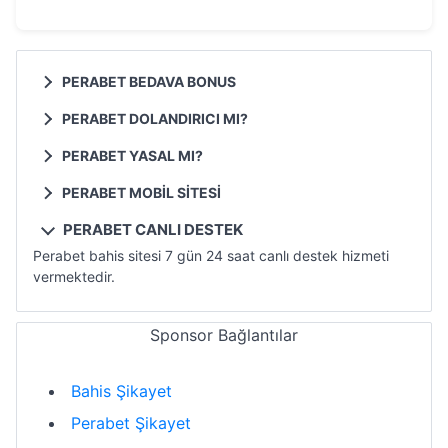
PERABET BEDAVA BONUS
Perabet deneme bonusu mevcut değildir.
PERABET DOLANDIRICI MI?
Perabet güvenilir ve kaliteli bir bahis sitesidir. Dolandırıcı
PERABET YASAL MI?
bir bahis sitesi değildir.
Perabet Türkiye'de yasal olarak hizmet vermemektedir.
PERABET MOBIL SITESI
Perabet mobil sitesi bulunmaktadır. İstediğiniz yerden cep
PERABET CANLI DESTEK
telefonunuz ile bahis alabilirsiniz.
Perabet bahis sitesi 7 gün 24 saat canlı destek hizmeti
vermektedir.
Sponsor Bağlantılar
Bahis Şikayet
Perabet Şikayet