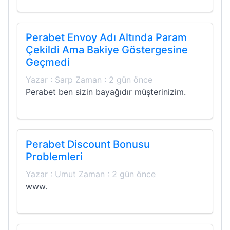
Perabet Envoy Adı Altında Param
Çekildi Ama Bakiye Göstergesine
Geçmedi
Yazar : Sarp Zaman : 2 gün önce
Perabet ben sizin bayağıdır müşterinizim.
Perabet Discount Bonusu
Problemleri
Yazar : Umut Zaman : 2 gün önce
www.