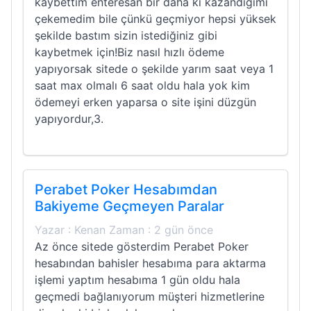
kaybettim enteresan bir daha ki kazandığımı
çekemedim bile çünkü geçmiyor hepsi yüksek
şekilde bastım sizin istediğiniz gibi
kaybetmek için!Biz nasıl hızlı ödeme
yapıyorsak sitede o şekilde yarım saat veya 1
saat max olmalı 6 saat oldu hala yok kim
ödemeyi erken yaparsa o site işini düzgün
yapıyordur,3.
Perabet Poker Hesabımdan
Bakiyeme Geçmeyen Paralar
Yazar : Kenan Zaman : 2 gün önce
Az önce sitede gösterdim Perabet Poker
hesabından bahisler hesabıma para aktarma
işlemi yaptım hesabıma 1 gün oldu hala
geçmedi bağlanıyorum müşteri hizmetlerine