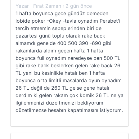
Yazar : Fırat Zaman : 2 gün önce
1 hafta boyunca gece gündüz demeden
lobide poker -Okey -tavla oynadım Perabet'i
tercih etmemin sebeplerinden biri de
pazartesi günü toplu olarak rake back
almamdı genelde 400 500 390 -690 gibi
rakamlarda aldım geçen hafta 1 hafta
boyunca full oynadım neredeyse ben 500 TL
gibi rake back beklerken gelen rake back 26
TL yani bu kesinlikle hatalı ben 1 hafta
boyunca orta limitli masalarda oyun oynadım
26 TL değil de 260 TL gelse gene hatalı
derdim ki gelen rakam çok komik 26 TL ne ya
ilgilenmenizi düzeltmenizi bekliyorum
düzetilmezse hesabın kapatılmasını istiyorum.