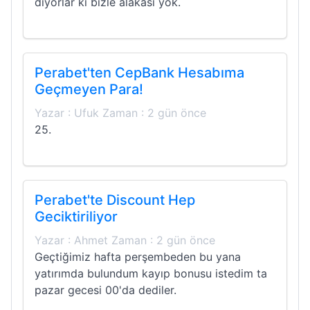
diyorlar ki bizle alakası yok.
Perabet'ten CepBank Hesabıma
Geçmeyen Para!
Yazar : Ufuk Zaman : 2 gün önce
25.
Perabet'te Discount Hep
Geciktiriliyor
Yazar : Ahmet Zaman : 2 gün önce
Geçtiğimiz hafta perşembeden bu yana
yatırımda bulundum kayıp bonusu istedim ta
pazar gecesi 00'da dediler.