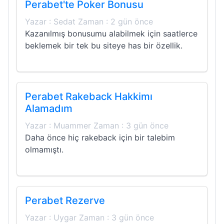
Perabet'te Poker Bonusu
Yazar : Sedat Zaman : 2 gün önce
Kazanılmış bonusumu alabilmek için saatlerce
beklemek bir tek bu siteye has bir özellik.
Perabet Rakeback Hakkimı
Alamadım
Yazar : Muammer Zaman : 3 gün önce
Daha önce hiç rakeback için bir talebim
olmamıştı.
Perabet Rezerve
Yazar : Uygar Zaman : 3 gün önce