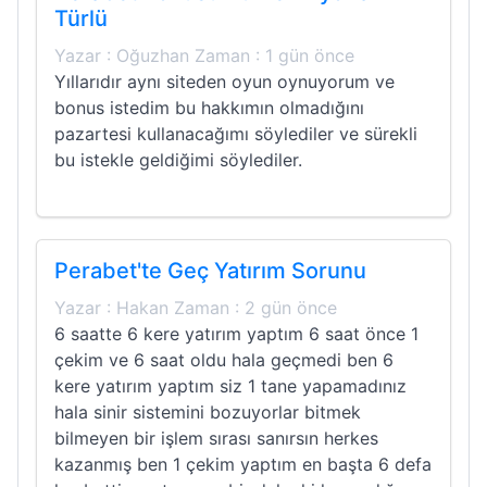
Türlü
Yazar : Oğuzhan Zaman : 1 gün önce
Yıllarıdır aynı siteden oyun oynuyorum ve
bonus istedim bu hakkımın olmadığını
pazartesi kullanacağımı söylediler ve sürekli
bu istekle geldiğimi söylediler.
Perabet'te Geç Yatırım Sorunu
Yazar : Hakan Zaman : 2 gün önce
6 saatte 6 kere yatırım yaptım 6 saat önce 1
çekim ve 6 saat oldu hala geçmedi ben 6
kere yatırım yaptım siz 1 tane yapamadınız
hala sinir sistemini bozuyorlar bitmek
bilmeyen bir işlem sırası sanırsın herkes
kazanmış ben 1 çekim yaptım en başta 6 defa