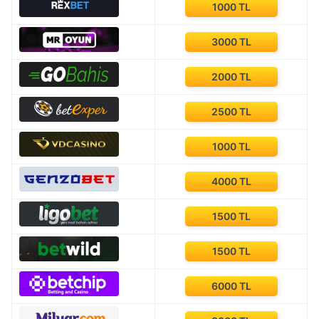
1000 TL
3000 TL
2000 TL
2500 TL
1000 TL
4000 TL
1500 TL
1500 TL
6000 TL