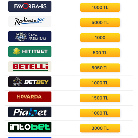
1000 TL
5000 TL
1000
500 TL
5050 TL
1000 TL
1500 TL
1000 TL
3000 TL