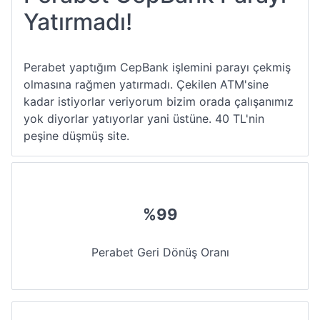
Yatırmadı!
Perabet yaptığım CepBank işlemini parayı çekmiş
olmasına rağmen yatırmadı. Çekilen ATM'sine
kadar istiyorlar veriyorum bizim orada çalışanımız
yok diyorlar yatıyorlar yani üstüne. 40 TL'nin
peşine düşmüş site.
%99
Perabet Geri Dönüş Oranı