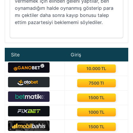
vermemek için elinden geleni yaptılar, ben
oynamadığım halde oynanmış gösterip para
mı çektiler daha sonra kayıp bonusu talep
ettim pazartesiyi beklememi söylediler.
Site
Giriş
10.000 TL
7500 Tl
1500 TL
1000 TL
1500 TL