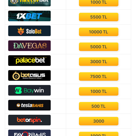
1000 TL
5500 TL
10000 TL
5000 TL
3000 TL
7500 TL
1000 TL
500 TL
3000
1000 TL