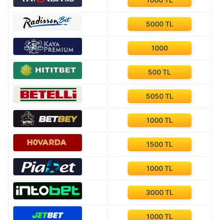
5000 TL
1000
500 TL
5050 TL
1000 TL
1500 TL
1000 TL
3000 TL
1000 TL