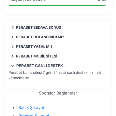
PERABET BEDAVA BONUS
Perabet deneme bonusu mevcut değildir.
PERABET DOLANDIRICI MI?
Perabet güvenilir ve kaliteli bir bahis sitesidir. Dolandırıcı
PERABET YASAL MI?
bir bahis sitesi değildir.
Perabet Türkiye'de yasal olarak hizmet vermemektedir.
PERABET MOBIL SITESI
Perabet mobil sitesi bulunmaktadır. İstediğiniz yerden cep
PERABET CANLI DESTEK
telefonunuz ile bahis alabilirsiniz.
Perabet bahis sitesi 7 gün 24 saat canlı destek hizmeti
vermektedir.
Sponsor Bağlantılar
Bahis Şikayet
Perabet Şikayet