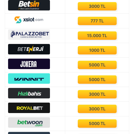
3000 TL
777 TL
15.000 TL
1000 TL
5000 TL
5000 TL
3000 TL
3000 TL
5000 TL