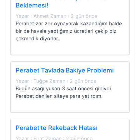
Beklemesi!
Yazar : Ahmet Zaman : 2 gün önce
Perabet zar zor oynayarak kazandığım halde
bir de havale yaptığımız ücretleri çekip biz
çekmedik diyorlar.
Perabet Tavlada Bakiye Problemi
Yazar : Tuğçe Zaman : 2 gün önce
Bugün aşağı yukarı 3 saat öncesi gibiydi
Perabet denilen siteye para yatırdım.
Perabet'te Rakeback Hatası
Yazar : Fırat Zaman : 2 gün önce