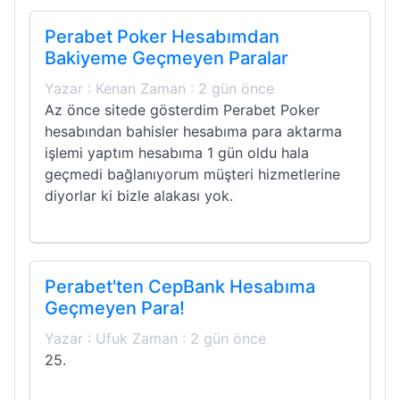
Perabet Poker Hesabımdan
Bakiyeme Geçmeyen Paralar
Yazar : Kenan Zaman : 2 gün önce
Az önce sitede gösterdim Perabet Poker
hesabından bahisler hesabıma para aktarma
işlemi yaptım hesabıma 1 gün oldu hala
geçmedi bağlanıyorum müşteri hizmetlerine
diyorlar ki bizle alakası yok.
Perabet'ten CepBank Hesabıma
Geçmeyen Para!
Yazar : Ufuk Zaman : 2 gün önce
25.