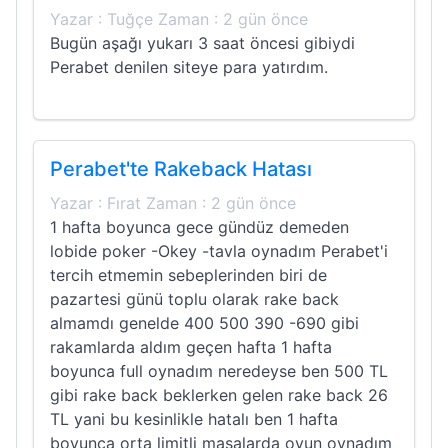
Yazar : Tuğçe Zaman : 2 gün önce
Bugün aşağı yukarı 3 saat öncesi gibiydi
Perabet denilen siteye para yatırdım.
Perabet'te Rakeback Hatası
Yazar : Fırat Zaman : 2 gün önce
1 hafta boyunca gece gündüz demeden
lobide poker -Okey -tavla oynadım Perabet'i
tercih etmemin sebeplerinden biri de
pazartesi günü toplu olarak rake back
almamdı genelde 400 500 390 -690 gibi
rakamlarda aldım geçen hafta 1 hafta
boyunca full oynadım neredeyse ben 500 TL
gibi rake back beklerken gelen rake back 26
TL yani bu kesinlikle hatalı ben 1 hafta
boyunca orta limitli masalarda oyun oynadım