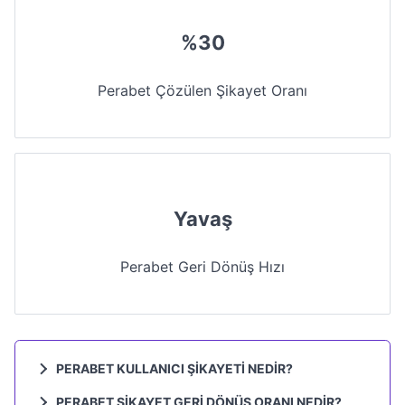
%30
Perabet Çözülen Şikayet Oranı
Yavaş
Perabet Geri Dönüş Hızı
PERABET KULLANICI ŞIKAYETI NEDIR?
Perabet CepBank Parayı Yatırmadı!
PERABET ŞIKAYET GERI DÖNÜŞ ORANI NEDIR?