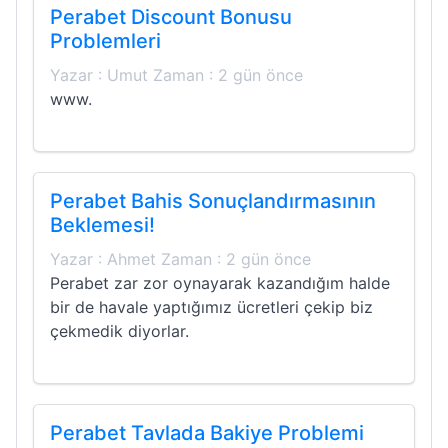
Perabet Discount Bonusu
Problemleri
Yazar : Umut Zaman : 2 gün önce
www.
Perabet Bahis Sonuçlandırmasının
Beklemesi!
Yazar : Ahmet Zaman : 2 gün önce
Perabet zar zor oynayarak kazandığım halde
bir de havale yaptığımız ücretleri çekip biz
çekmedik diyorlar.
Perabet Tavlada Bakiye Problemi