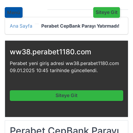
Siteye Git
Menü
Ana Sayfa
Perabet CepBank Parayı Yatırmadı!
ww38.perabet1180.com
Perabet yeni giriş adresi ww38.perabet1180.com
09.01.2025 10:45 tarihinde güncellendi.
Siteye Git
Perabet CepBank Parayı