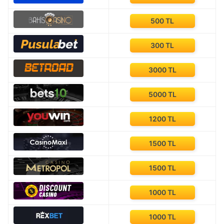
500 TL
300 TL
3000 TL
5000 TL
1200 TL
1500 TL
1500 TL
1000 TL
1000 TL