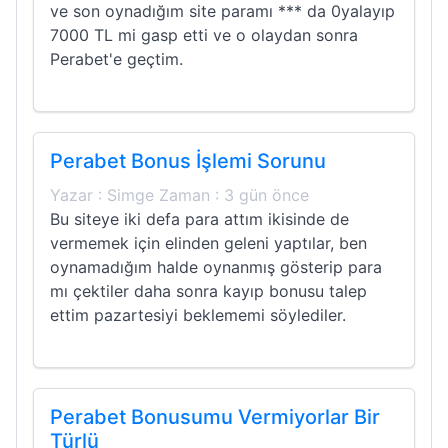
ve son oynadığım site paramı *** da 0yalayıp
7000 TL mi gasp etti ve o olaydan sonra
Perabet'e geçtim.
Perabet Bonus İşlemi Sorunu
Yazar : Simge Zaman : 3 gün önce
Bu siteye iki defa para attım ikisinde de
vermemek için elinden geleni yaptılar, ben
oynamadığım halde oynanmış gösterip para
mı çektiler daha sonra kayıp bonusu talep
ettim pazartesiyi beklememi söylediler.
Perabet Bonusumu Vermiyorlar Bir
Türlü