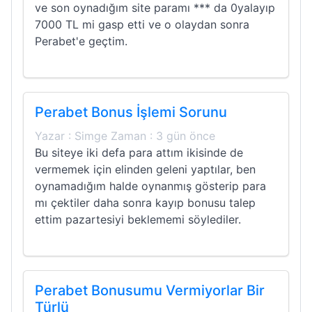
ve son oynadığım site paramı *** da 0yalayıp
7000 TL mi gasp etti ve o olaydan sonra
Perabet'e geçtim.
Perabet Bonus İşlemi Sorunu
Yazar : Simge Zaman : 3 gün önce
Bu siteye iki defa para attım ikisinde de
vermemek için elinden geleni yaptılar, ben
oynamadığım halde oynanmış gösterip para
mı çektiler daha sonra kayıp bonusu talep
ettim pazartesiyi beklememi söylediler.
Perabet Bonusumu Vermiyorlar Bir
Türlü