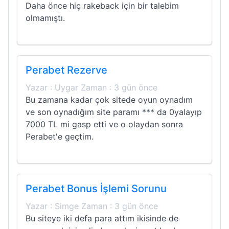
Daha önce hiç rakeback için bir talebim
olmamıştı.
Perabet Rezerve
Yazar : Uygar Zaman : 3 gün önce
Bu zamana kadar çok sitede oyun oynadım
ve son oynadığım site paramı *** da 0yalayıp
7000 TL mi gasp etti ve o olaydan sonra
Perabet'e geçtim.
Perabet Bonus İşlemi Sorunu
Yazar : Simge Zaman : 3 gün önce
Bu siteye iki defa para attım ikisinde de