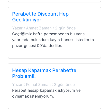
Perabet'te Discount Hep
Geciktiriliyor
Yazar : Ahmet Zaman : 2 gün önce
Geçtiğimiz hafta perşembeden bu yana
yatırımda bulundum kayıp bonusu istedim ta
pazar gecesi 00'da dediler.
Hesap Kapatmak Perabet'te
Problemli!
Yazar : Kemal Zaman : 2 gün önce
Perabet hesap kapamak istiyorum ve
oynamak istemiyorum.