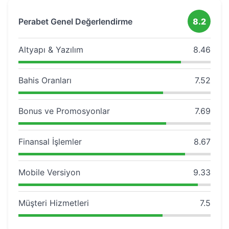
Perabet Genel Değerlendirme
8.2
Altyapı & Yazılım
8.46
Bahis Oranları
7.52
Bonus ve Promosyonlar
7.69
Finansal İşlemler
8.67
Mobile Versiyon
9.33
Müşteri Hizmetleri
7.5