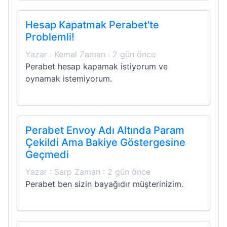
Hesap Kapatmak Perabet'te
Problemli!
Yazar : Kemal Zaman : 2 gün önce
Perabet hesap kapamak istiyorum ve
oynamak istemiyorum.
Perabet Envoy Adı Altında Param
Çekildi Ama Bakiye Göstergesine
Geçmedi
Yazar : Sarp Zaman : 2 gün önce
Perabet ben sizin bayağıdır müşterinizim.