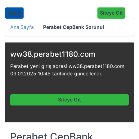
Siteye Git
Menü
Ana Sayfa
Perabet CepBank Sorunu!
ww38.perabet1180.com
Perabet yeni giriş adresi ww38.perabet1180.com
09.01.2025 10:45 tarihinde güncellendi.
Siteye Git
Perabet CepBank