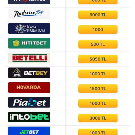
5000 TL
1000
500 TL
5050 TL
1000 TL
1500 TL
1000 TL
3000 TL
1000 TL