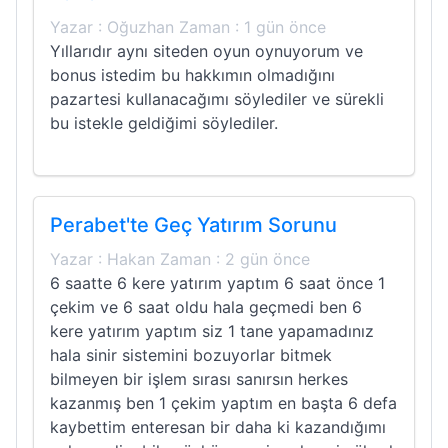
Yazar : Oğuzhan Zaman : 1 gün önce
Yıllarıdır aynı siteden oyun oynuyorum ve
bonus istedim bu hakkımın olmadığını
pazartesi kullanacağımı söylediler ve sürekli
bu istekle geldiğimi söylediler.
Perabet'te Geç Yatırım Sorunu
Yazar : Hakan Zaman : 2 gün önce
6 saatte 6 kere yatırım yaptım 6 saat önce 1
çekim ve 6 saat oldu hala geçmedi ben 6
kere yatırım yaptım siz 1 tane yapamadınız
hala sinir sistemini bozuyorlar bitmek
bilmeyen bir işlem sırası sanırsın herkes
kazanmış ben 1 çekim yaptım en başta 6 defa
kaybettim enteresan bir daha ki kazandığımı