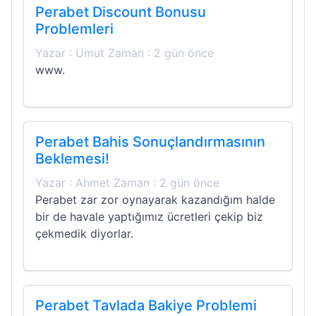
Perabet Discount Bonusu
Problemleri
Yazar : Umut Zaman : 2 gün önce
www.
Perabet Bahis Sonuçlandırmasının
Beklemesi!
Yazar : Ahmet Zaman : 2 gün önce
Perabet zar zor oynayarak kazandığım halde
bir de havale yaptığımız ücretleri çekip biz
çekmedik diyorlar.
Perabet Tavlada Bakiye Problemi