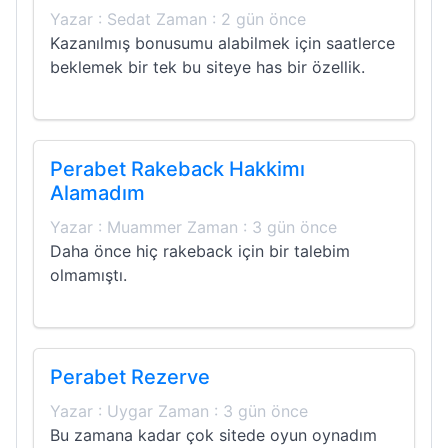
Yazar : Sedat Zaman : 2 gün önce
Kazanılmış bonusumu alabilmek için saatlerce
beklemek bir tek bu siteye has bir özellik.
Perabet Rakeback Hakkimı
Alamadım
Yazar : Muammer Zaman : 3 gün önce
Daha önce hiç rakeback için bir talebim
olmamıştı.
Perabet Rezerve
Yazar : Uygar Zaman : 3 gün önce
Bu zamana kadar çok sitede oyun oynadım