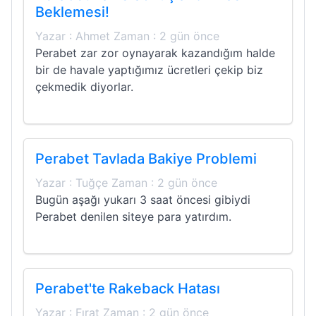
Beklemesi!
Yazar : Ahmet Zaman : 2 gün önce
Perabet zar zor oynayarak kazandığım halde
bir de havale yaptığımız ücretleri çekip biz
çekmedik diyorlar.
Perabet Tavlada Bakiye Problemi
Yazar : Tuğçe Zaman : 2 gün önce
Bugün aşağı yukarı 3 saat öncesi gibiydi
Perabet denilen siteye para yatırdım.
Perabet'te Rakeback Hatası
Yazar : Fırat Zaman : 2 gün önce