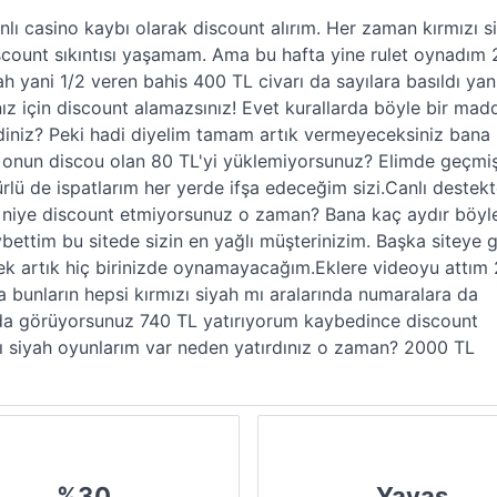
nlı casino kaybı olarak discount alırım. Her zaman kırmızı s
iscount sıkıntısı yaşamam. Ama bu hafta yine rulet oynadım
h yani 1/2 veren bahis 400 TL civarı da sayılara basıldı yan
z için discount alamazsınız! Evet kurallarda böyle bir mad
iniz? Peki hadi diyelim tamam artık vermeyeceksiniz bana
e onun discou olan 80 TL'yi yüklemiyorsunuz? Elimde geçmi
rlü de ispatlarım her yerde ifşa edeceğim sizi.Canlı destek
niye discount etmiyorsunuz o zaman? Bana kaç aydır böyle
ybettim bu sitede sizin en yağlı müşterinizim. Başka siteye 
ek artık hiç birinizde oynamayacağım.Eklere videoyu attım
bunların hepsi kırmızı siyah mı aralarında numaralara da
 da görüyorsunuz 740 TL yatırıyorum kaybedince discount
ı siyah oyunlarım var neden yatırdınız o zaman? 2000 TL
%30
Yavaş