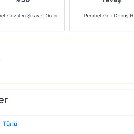
et Çözülen Şikayet Oranı
Perabet Geri Dönüş Hı
?
er
 Türlü