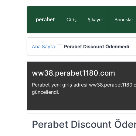
perabet
Giriş
Şikayet
Bonuslar
Ana Sayfa
Perabet Discount Ödenmedi
ww38.perabet1180.com
Perabet yeni giriş adresi ww38.perabet1180.
güncellendi.
Perabet Discount Öd