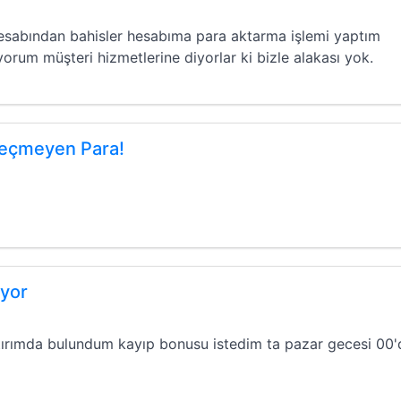
esabından bahisler hesabıma para aktarma işlemi yaptım
rum müşteri hizmetlerine diyorlar ki bizle alakası yok.
eçmeyen Para!
iyor
ırımda bulundum kayıp bonusu istedim ta pazar gecesi 00'