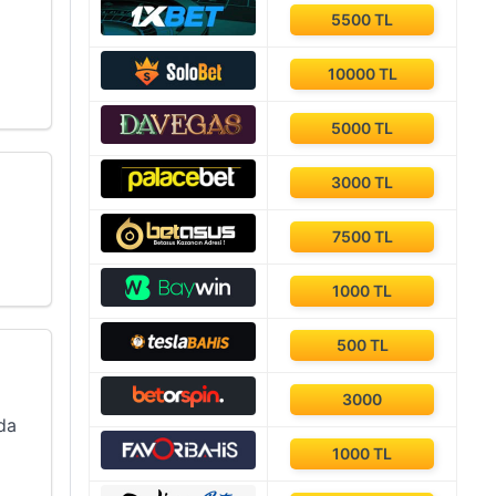
5500 TL
10000 TL
5000 TL
3000 TL
7500 TL
1000 TL
500 TL
3000
da
1000 TL