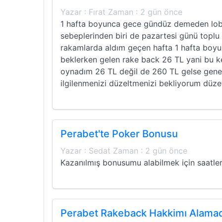
Yazar : Fırat Zaman : 2 gün önce
1 hafta boyunca gece gündüz demeden lobi
sebeplerinden biri de pazartesi günü topl
rakamlarda aldım geçen hafta 1 hafta boyu
beklerken gelen rake back 26 TL yani bu kes
oynadım 26 TL değil de 260 TL gelse gene
ilgilenmenizi düzeltmenizi bekliyorum düze
Perabet'te Poker Bonusu
Yazar : Sedat Zaman : 2 gün önce
Kazanılmış bonusumu alabilmek için saatlerc
Perabet Rakeback Hakkimı Alama