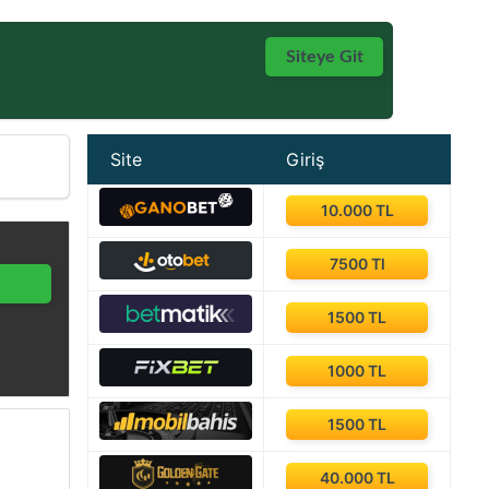
Siteye Git
Site
Giriş
10.000 TL
7500 Tl
1500 TL
1000 TL
1500 TL
40.000 TL