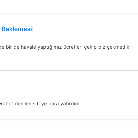
 Beklemesi!
e bir de havale yaptığımız ücretleri çekip biz çekmedik
rabet denilen siteye para yatırdım.