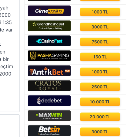
iyah
1000 TL
 2000
i 1:35
3000 TL
de var
7500 TL
ş
ten
150 TL
 bir
geçtim
1000 TL
 2000
2500 TL
10.000 TL
20.000 TL
3000 TL