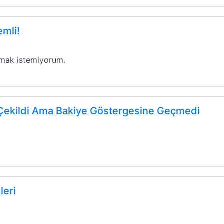
mli!
mak istemiyorum.
 Çekildi Ama Bakiye Göstergesine Geçmedi
leri