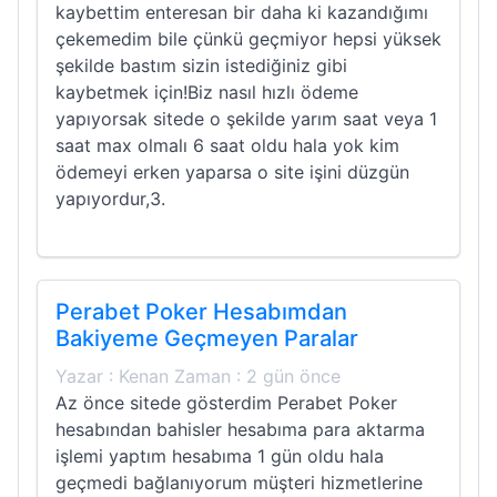
kaybettim enteresan bir daha ki kazandığımı
çekemedim bile çünkü geçmiyor hepsi yüksek
şekilde bastım sizin istediğiniz gibi
kaybetmek için!Biz nasıl hızlı ödeme
yapıyorsak sitede o şekilde yarım saat veya 1
saat max olmalı 6 saat oldu hala yok kim
ödemeyi erken yaparsa o site işini düzgün
yapıyordur,3.
Perabet Poker Hesabımdan
Bakiyeme Geçmeyen Paralar
Yazar : Kenan Zaman : 2 gün önce
Az önce sitede gösterdim Perabet Poker
hesabından bahisler hesabıma para aktarma
işlemi yaptım hesabıma 1 gün oldu hala
geçmedi bağlanıyorum müşteri hizmetlerine