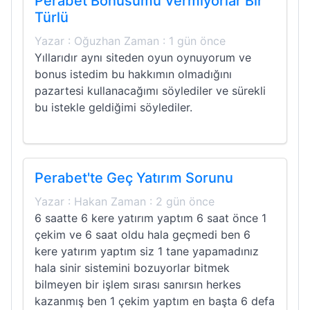
Perabet Bonusumu Vermiyorlar Bir
Türlü
Yazar : Oğuzhan Zaman : 1 gün önce
Yıllarıdır aynı siteden oyun oynuyorum ve
bonus istedim bu hakkımın olmadığını
pazartesi kullanacağımı söylediler ve sürekli
bu istekle geldiğimi söylediler.
Perabet'te Geç Yatırım Sorunu
Yazar : Hakan Zaman : 2 gün önce
6 saatte 6 kere yatırım yaptım 6 saat önce 1
çekim ve 6 saat oldu hala geçmedi ben 6
kere yatırım yaptım siz 1 tane yapamadınız
hala sinir sistemini bozuyorlar bitmek
bilmeyen bir işlem sırası sanırsın herkes
kazanmış ben 1 çekim yaptım en başta 6 defa