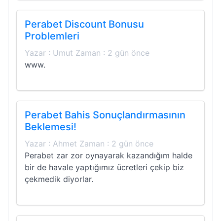
Perabet Discount Bonusu
Problemleri
Yazar : Umut Zaman : 2 gün önce
www.
Perabet Bahis Sonuçlandırmasının
Beklemesi!
Yazar : Ahmet Zaman : 2 gün önce
Perabet zar zor oynayarak kazandığım halde
bir de havale yaptığımız ücretleri çekip biz
çekmedik diyorlar.