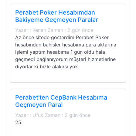
Perabet Poker Hesabımdan
Bakiyeme Geçmeyen Paralar
Yazar : Kenan Zaman : 2 gün önce
Az önce sitede gösterdim Perabet Poker
hesabından bahisler hesabıma para aktarma
işlemi yaptım hesabıma 1 gün oldu hala
geçmedi bağlanıyorum müşteri hizmetlerine
diyorlar ki bizle alakası yok.
Perabet'ten CepBank Hesabıma
Geçmeyen Para!
Yazar : Ufuk Zaman : 2 gün önce
25.