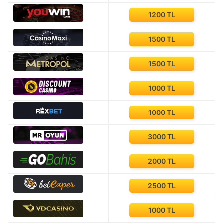
1200 TL
1500 TL
1500 TL
1000 TL
1000 TL
3000 TL
2000 TL
2500 TL
1000 TL