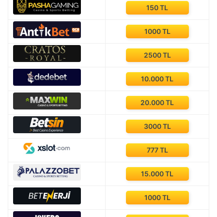
150 TL
1000 TL
2500 TL
10.000 TL
20.000 TL
3000 TL
777 TL
15.000 TL
1000 TL