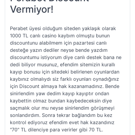
Vermiyor!
Perabet üyesi olduğum siteden yaklaşık olarak
1000 TL canlı casino kaybım olmuştu bunun
discountunu alabilmem için pazartesi canlı
desteğe yazın dediler neyse bende yazdım
discountumu istiyorum diye canlı destek bana ne
dedi biliyor musunuz, efendim sitemizin kurallı
kayıp bonusu için sitedeki belirlenen oyunlardan
kaybınız olmalıydı siz farklı oyunları oynadığınız
için Discount almaya hak kazanamadınız. Bende
sinirlendim yaw dedim kayıp kayıptır ondan
kaybettin olmaz bundan kaybedeceksin diye
saçmalık olur mu neyse sinirlendim görüşmeyi
sonlandırdım. Sonra tekrar bağlandım bu kez
kontrol ediyoruz efendim evet hak kazandınız
"70" TL dilenciye para verirler gibi 70 TL.