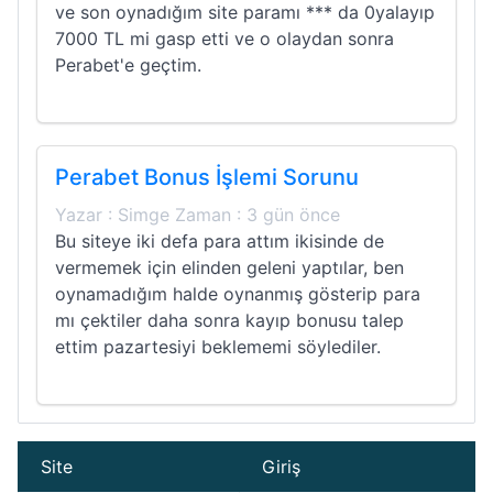
ve son oynadığım site paramı *** da 0yalayıp
7000 TL mi gasp etti ve o olaydan sonra
Perabet'e geçtim.
Perabet Bonus İşlemi Sorunu
Yazar : Simge Zaman : 3 gün önce
Bu siteye iki defa para attım ikisinde de
vermemek için elinden geleni yaptılar, ben
oynamadığım halde oynanmış gösterip para
mı çektiler daha sonra kayıp bonusu talep
ettim pazartesiyi beklememi söylediler.
Site
Giriş