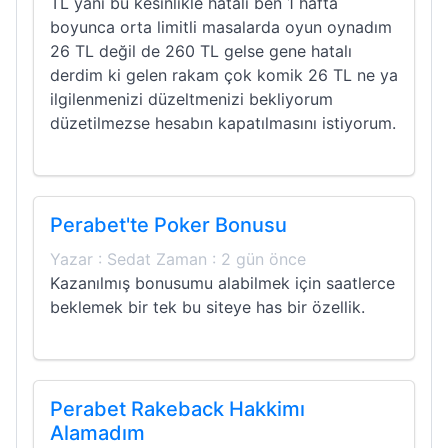
TL yani bu kesinlikle hatalı ben 1 hafta
boyunca orta limitli masalarda oyun oynadım
26 TL değil de 260 TL gelse gene hatalı
derdim ki gelen rakam çok komik 26 TL ne ya
ilgilenmenizi düzeltmenizi bekliyorum
düzetilmezse hesabın kapatılmasını istiyorum.
Perabet'te Poker Bonusu
Yazar : Sedat Zaman : 2 gün önce
Kazanılmış bonusumu alabilmek için saatlerce
beklemek bir tek bu siteye has bir özellik.
Perabet Rakeback Hakkimı
Alamadım