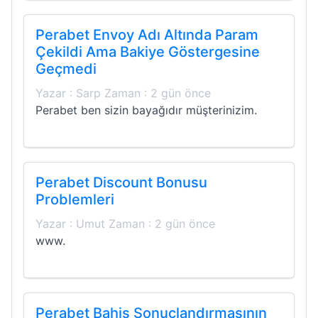
Perabet Envoy Adı Altında Param
Çekildi Ama Bakiye Göstergesine
Geçmedi
Yazar : Sarp Zaman : 2 gün önce
Perabet ben sizin bayağıdır müşterinizim.
Perabet Discount Bonusu
Problemleri
Yazar : Umut Zaman : 2 gün önce
www.
Perabet Bahis Sonuçlandırmasının