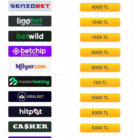
4000 TL
1500 TL
1500 TL
6000 TL
8000 TL
750 TL
5000 TL
5000 TL
5000 TL