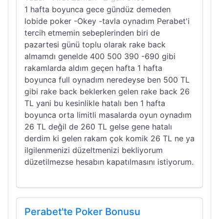
1 hafta boyunca gece gündüz demeden
lobide poker -Okey -tavla oynadım Perabet'i
tercih etmemin sebeplerinden biri de
pazartesi günü toplu olarak rake back
almamdı genelde 400 500 390 -690 gibi
rakamlarda aldım geçen hafta 1 hafta
boyunca full oynadım neredeyse ben 500 TL
gibi rake back beklerken gelen rake back 26
TL yani bu kesinlikle hatalı ben 1 hafta
boyunca orta limitli masalarda oyun oynadım
26 TL değil de 260 TL gelse gene hatalı
derdim ki gelen rakam çok komik 26 TL ne ya
ilgilenmenizi düzeltmenizi bekliyorum
düzetilmezse hesabın kapatılmasını istiyorum.
Perabet'te Poker Bonusu