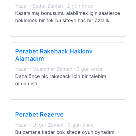
Yazar : Sedat Zaman : 2 gün önce
Kazanılmış bonusumu alabilmek için saatlerce
beklemek bir tek bu siteye has bir özellik.
Perabet Rakeback Hakkimı
Alamadım
Yazar : Muammer Zaman : 3 gün önce
Daha önce hiç rakeback için bir talebim
olmamıştı.
Perabet Rezerve
Yazar : Uygar Zaman : 3 gün önce
Bu zamana kadar çok sitede oyun oynadım