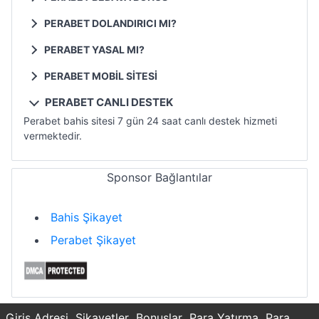
Perabet deneme bonusu mevcut değildir.
PERABET DOLANDIRICI MI?
Perabet güvenilir ve kaliteli bir bahis sitesidir. Dolandırıcı
PERABET YASAL MI?
bir bahis sitesi değildir.
Perabet Türkiye'de yasal olarak hizmet vermemektedir.
PERABET MOBIL SITESI
Perabet mobil sitesi bulunmaktadır. İstediğiniz yerden cep
PERABET CANLI DESTEK
telefonunuz ile bahis alabilirsiniz.
Perabet bahis sitesi 7 gün 24 saat canlı destek hizmeti
vermektedir.
Sponsor Bağlantılar
Bahis Şikayet
Perabet Şikayet
Giriş Adresi
Şikayetler
Bonuslar
Para Yatırma
Para