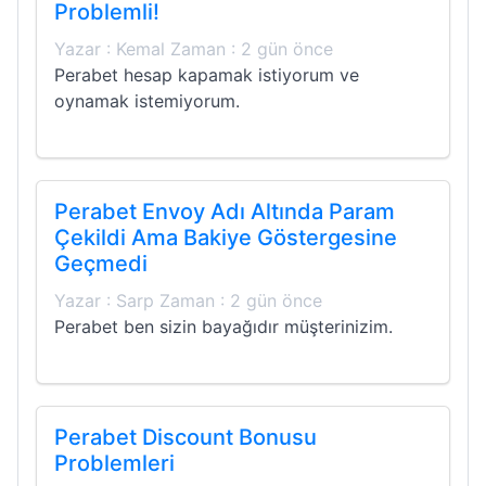
Problemli!
Yazar : Kemal Zaman : 2 gün önce
Perabet hesap kapamak istiyorum ve
oynamak istemiyorum.
Perabet Envoy Adı Altında Param
Çekildi Ama Bakiye Göstergesine
Geçmedi
Yazar : Sarp Zaman : 2 gün önce
Perabet ben sizin bayağıdır müşterinizim.
Perabet Discount Bonusu
Problemleri