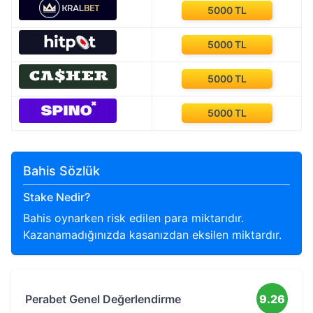
5000 TL
5000 TL
5000 TL
5000 TL
Bahis Sözlük
Stake Nedir?
Bahis oynarken risk edilen para miktarıdır.
Kazanamadığınızda kasanızdan eksilen miktardır.
Perabet Genel Değerlendirme
9.26