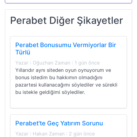
Perabet Diğer Şikayetler
Perabet Bonusumu Vermiyorlar Bir
Türlü
Yazar : Oğuzhan Zaman : 1 gün önce
Yıllarıdır aynı siteden oyun oynuyorum ve
bonus istedim bu hakkımın olmadığını
pazartesi kullanacağımı söylediler ve sürekli
bu istekle geldiğimi söylediler.
Perabet'te Geç Yatırım Sorunu
Yazar : Hakan Zaman : 2 gün önce