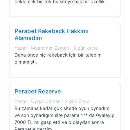
beklemek bir tek bu siteye has bir özellik.
Perabet Rakeback Hakkimı
Alamadım
Yazar : Muammer Zaman : 3 gün önce
Daha önce hiç rakeback için bir talebim
olmamıştı.
Perabet Rezerve
Yazar : Uygar Zaman : 3 gün önce
Bu zamana kadar çok sitede oyun oynadım
ve son oynadığım site paramı *** da 0yalayıp
7000 TL mi gasp etti ve o olaydan sonra
Perabet'e geçtim.