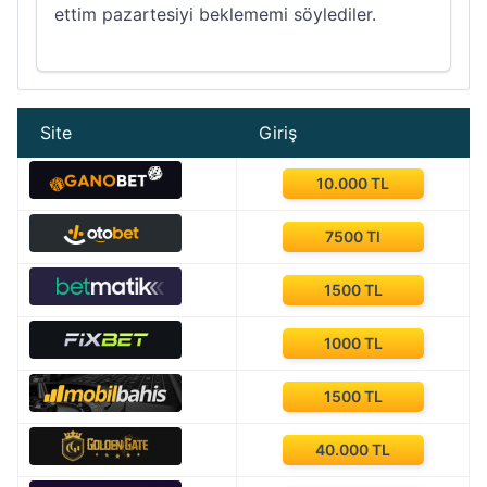
ettim pazartesiyi beklememi söylediler.
Site
Giriş
10.000 TL
7500 Tl
1500 TL
1000 TL
1500 TL
40.000 TL