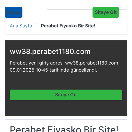
Siteye Git
Menü
Ana Sayfa
Perabet Fiyasko Bir Site!
ww38.perabet1180.com
Perabet yeni giriş adresi ww38.perabet1180.com
09.01.2025 10:45 tarihinde güncellendi.
Siteye Git
Perabet Fiyasko Bir Site!