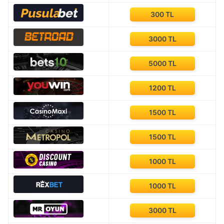
300 TL
3000 TL
5000 TL
1200 TL
1500 TL
1500 TL
1000 TL
1000 TL
3000 TL