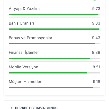
Altyapı & Yazılım
9.73
Bahis Oranları
9.83
Bonus ve Promosyonlar
9.43
Finansal İşlemler
8.89
Mobile Versiyon
8.51
Müşteri Hizmetleri
9.18
PERABET BEDAVA BONUS