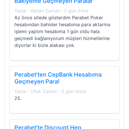
Bakiyeme Geçmeyen Paralar
Yazar : Kenan Zaman : 2 gün önce
Az önce sitede gösterdim Perabet Poker
hesabından bahisler hesabıma para aktarma
işlemi yaptım hesabıma 1 gün oldu hala
geçmedi bağlanıyorum müşteri hizmetlerine
diyorlar ki bizle alakası yok.
Perabet'ten CepBank Hesabıma
Geçmeyen Para!
Yazar : Ufuk Zaman : 2 gün önce
25.
Perabet'te Discount Hep