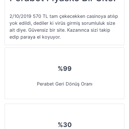
2/10/2019 570 TL tam çekecekken casinoya atılıp
yok edildi, dediler ki virüs girmiş sorumluluk size
ait diye. Güvensiz bir site. Kazanınca sizi takip
edip paraya el koyuyor.
%99
Perabet Geri Dönüş Oranı
%30