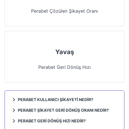
Perabet Çözülen Şikayet Oranı
Yavaş
Perabet Geri Dönüş Hızı
PERABET KULLANICI ŞIKAYETI NEDIR?
Perabet Fiyasko Bir Site!
PERABET ŞIKAYET GERI DÖNÜŞ ORANI NEDIR?
Perabet şikayet geri dönüş oranı %99 dir.
PERABET GERI DÖNÜŞ HIZI NEDIR?
Perabet geri dönüş hızı %30 dır.