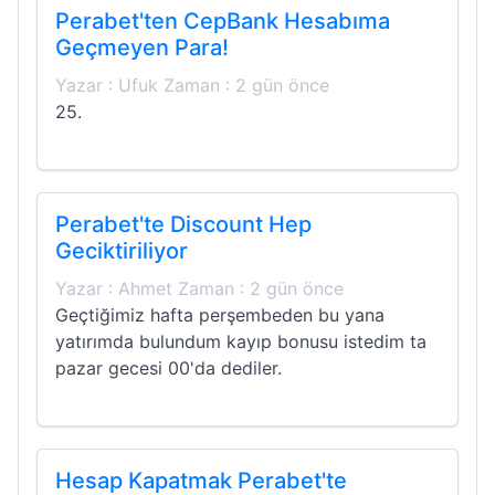
Perabet'ten CepBank Hesabıma
Geçmeyen Para!
Yazar : Ufuk Zaman : 2 gün önce
25.
Perabet'te Discount Hep
Geciktiriliyor
Yazar : Ahmet Zaman : 2 gün önce
Geçtiğimiz hafta perşembeden bu yana
yatırımda bulundum kayıp bonusu istedim ta
pazar gecesi 00'da dediler.
Hesap Kapatmak Perabet'te