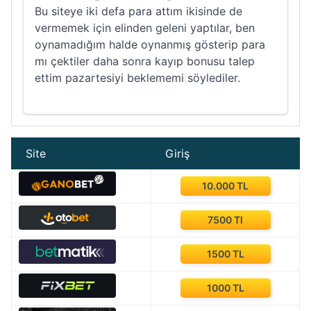
Bu siteye iki defa para attım ikisinde de
vermemek için elinden geleni yaptılar, ben
oynamadığım halde oynanmış gösterip para
mı çektiler daha sonra kayıp bonusu talep
ettim pazartesiyi beklememi söylediler.
Site
Giriş
10.000 TL
7500 Tl
1500 TL
1000 TL