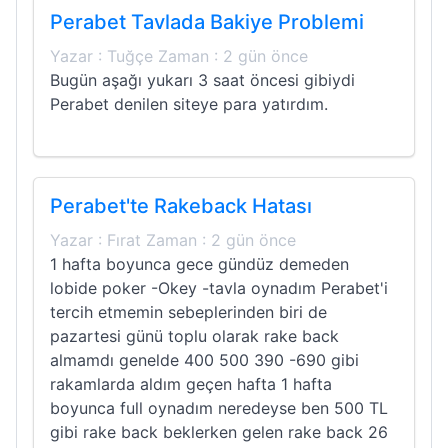
Perabet Tavlada Bakiye Problemi
Yazar : Tuğçe Zaman : 2 gün önce
Bugün aşağı yukarı 3 saat öncesi gibiydi
Perabet denilen siteye para yatırdım.
Perabet'te Rakeback Hatası
Yazar : Fırat Zaman : 2 gün önce
1 hafta boyunca gece gündüz demeden
lobide poker -Okey -tavla oynadım Perabet'i
tercih etmemin sebeplerinden biri de
pazartesi günü toplu olarak rake back
almamdı genelde 400 500 390 -690 gibi
rakamlarda aldım geçen hafta 1 hafta
boyunca full oynadım neredeyse ben 500 TL
gibi rake back beklerken gelen rake back 26