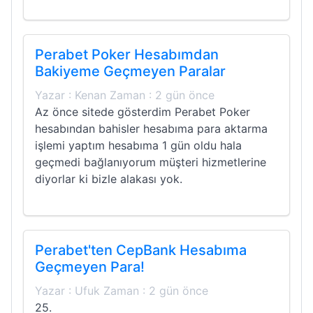
Perabet Poker Hesabımdan
Bakiyeme Geçmeyen Paralar
Yazar : Kenan Zaman : 2 gün önce
Az önce sitede gösterdim Perabet Poker
hesabından bahisler hesabıma para aktarma
işlemi yaptım hesabıma 1 gün oldu hala
geçmedi bağlanıyorum müşteri hizmetlerine
diyorlar ki bizle alakası yok.
Perabet'ten CepBank Hesabıma
Geçmeyen Para!
Yazar : Ufuk Zaman : 2 gün önce
25.