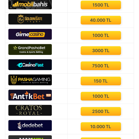
1500 TL
40.000 TL
1000 TL
3000 TL
7500 TL
150 TL
1000 TL
2500 TL
10.000 TL