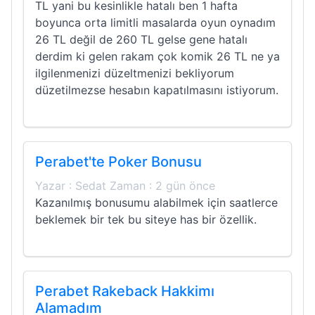
TL yani bu kesinlikle hatalı ben 1 hafta
boyunca orta limitli masalarda oyun oynadım
26 TL değil de 260 TL gelse gene hatalı
derdim ki gelen rakam çok komik 26 TL ne ya
ilgilenmenizi düzeltmenizi bekliyorum
düzetilmezse hesabın kapatılmasını istiyorum.
Perabet'te Poker Bonusu
Yazar : Sedat Zaman : 2 gün önce
Kazanılmış bonusumu alabilmek için saatlerce
beklemek bir tek bu siteye has bir özellik.
Perabet Rakeback Hakkimı
Alamadım