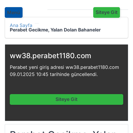
Siteye Git
Menü
Ana Sayfa
Perabet Gecikme, Yalan Dolan Bahaneler
ww38.perabet1180.com
Perabet yeni giriş adresi ww38.perabet1180.com
09.01.2025 10:45 tarihinde güncellendi.
Siteye Git