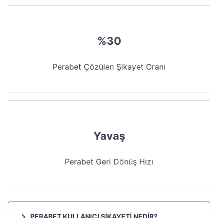
%30
Perabet Çözülen Şikayet Oranı
Yavaş
Perabet Geri Dönüş Hızı
PERABET KULLANICI ŞIKAYETI NEDIR?