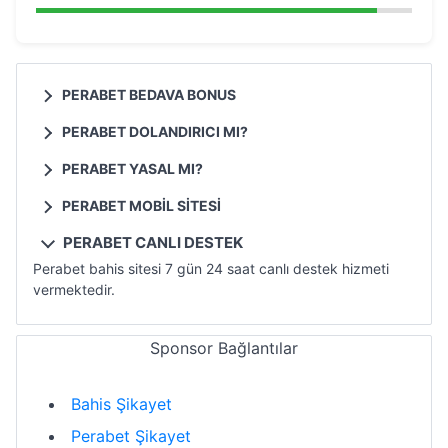
PERABET BEDAVA BONUS
Perabet deneme bonusu mevcut değildir.
PERABET DOLANDIRICI MI?
Perabet güvenilir ve kaliteli bir bahis sitesidir. Dolandırıcı
PERABET YASAL MI?
bir bahis sitesi değildir.
Perabet Türkiye'de yasal olarak hizmet vermemektedir.
PERABET MOBIL SITESI
Perabet mobil sitesi bulunmaktadır. İstediğiniz yerden cep
PERABET CANLI DESTEK
telefonunuz ile bahis alabilirsiniz.
Perabet bahis sitesi 7 gün 24 saat canlı destek hizmeti
vermektedir.
Sponsor Bağlantılar
Bahis Şikayet
Perabet Şikayet