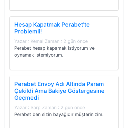
Hesap Kapatmak Perabet'te
Problemli!
Yazar : Kemal Zaman : 2 gün önce
Perabet hesap kapamak istiyorum ve
oynamak istemiyorum.
Perabet Envoy Adı Altında Param
Çekildi Ama Bakiye Göstergesine
Geçmedi
Yazar : Sarp Zaman : 2 gün önce
Perabet ben sizin bayağıdır müşterinizim.