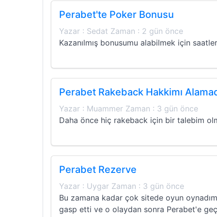
Perabet'te Poker Bonusu
Yazar : Sedat Zaman : 2 gün önce
Kazanılmış bonusumu alabilmek için saatlerc
Perabet Rakeback Hakkimı Alama
Yazar : Muammer Zaman : 3 gün önce
Daha önce hiç rakeback için bir talebim ol
Perabet Rezerve
Yazar : Uygar Zaman : 3 gün önce
Bu zamana kadar çok sitede oyun oynadım 
gasp etti ve o olaydan sonra Perabet'e geç