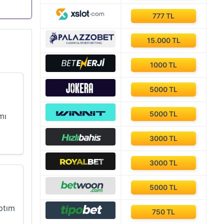
777 TL
15.000 TL
1000 TL
5000 TL
5000 TL
mı
3000 TL
3000 TL
5000 TL
ptım
750 TL