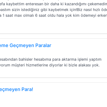
efa kaybettim enteresan bir daha ki kazandığımı çekemedi
stım sizin istediğiniz gibi kaybetmek için!Biz nasıl hızlı ö
a 1 saat max olmalı 6 saat oldu hala yok kim ödemeyi erke
eme Geçmeyen Paralar
esabından bahisler hesabıma para aktarma işlemi yaptım
rum müşteri hizmetlerine diyorlar ki bizle alakası yok.
eçmeyen Para!