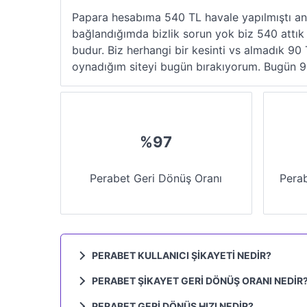
Papara hesabıma 540 TL havale yapılmıştı an
bağlandığımda bizlik sorun yok biz 540 attık P
budur. Biz herhangi bir kesinti vs almadık 90
oynadığım siteyi bugün bırakıyorum. Bugün 90
%97
Perabet Geri Dönüş Oranı
Perab
PERABET KULLANICI ŞIKAYETI NEDIR?
Perabet Gelen Havaleden 90 TL Eksik!
PERABET ŞIKAYET GERI DÖNÜŞ ORANI NEDIR
Perabet şikayet geri dönüş oranı %97 dir.
PERABET GERI DÖNÜŞ HIZI NEDIR?