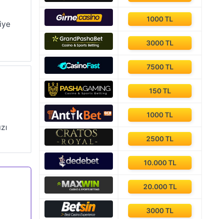
1000 TL
iye
3000 TL
7500 TL
150 TL
1000 TL
zı
2500 TL
10.000 TL
20.000 TL
3000 TL