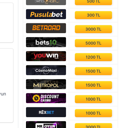
500 TL
300 TL
3000 TL
5000 TL
1200 TL
1500 TL
1500 TL
yun
1000 TL
1000 TL
3000 TL