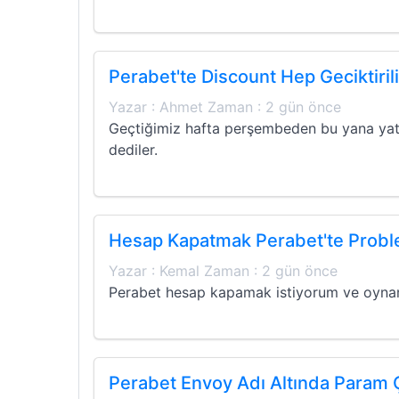
Perabet'te Discount Hep Geciktiril
Yazar : Ahmet Zaman : 2 gün önce
Geçtiğimiz hafta perşembeden bu yana yat
dediler.
Hesap Kapatmak Perabet'te Proble
Yazar : Kemal Zaman : 2 gün önce
Perabet hesap kapamak istiyorum ve oyna
Perabet Envoy Adı Altında Param