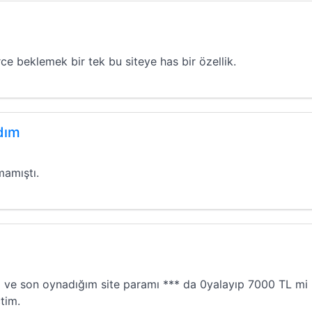
e beklemek bir tek bu siteye has bir özellik.
dım
mamıştı.
ve son oynadığım site paramı *** da 0yalayıp 7000 TL mi
tim.