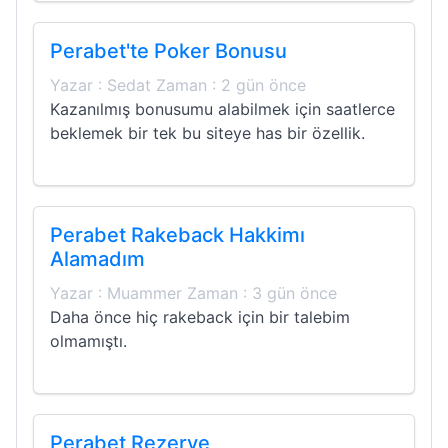
Perabet'te Poker Bonusu
Yazar : Sedat Zaman : 2 gün önce
Kazanılmış bonusumu alabilmek için saatlerce
beklemek bir tek bu siteye has bir özellik.
Perabet Rakeback Hakkimı
Alamadım
Yazar : Muammer Zaman : 3 gün önce
Daha önce hiç rakeback için bir talebim
olmamıştı.
Perabet Rezerve