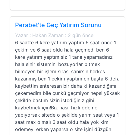
Perabet'te Geç Yatırım Sorunu
Yazar : Hakan Zaman : 2 gün önce
6 saatte 6 kere yatırım yaptım 6 saat önce 1
çekim ve 6 saat oldu hala geçmedi ben 6
kere yatırım yaptım siz 1 tane yapamadınız
hala sinir sistemini bozuyorlar bitmek
bilmeyen bir işlem sırası sanırsın herkes
kazanmış ben 1 çekim yaptım en başta 6 defa
kaybettim enteresan bir daha ki kazandığımı
çekemedim bile çünkü geçmiyor hepsi yüksek
şekilde bastım sizin istediğiniz gibi
kaybetmek için!Biz nasıl hızlı ödeme
yapıyorsak sitede o şekilde yarım saat veya 1
saat max olmalı 6 saat oldu hala yok kim
ödemeyi erken yaparsa o site işini düzgün