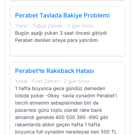
Perabet Tavlada Bakiye Problemi
Yazar : Tuğçe Zaman : 2 gün önce
Bugün aşağı yukarı 3 saat öncesi gibiydi
Perabet denilen siteye para yatırdım.
Perabet'te Rakeback Hatası
Yazar : Fırat Zaman : 2 gün önce
1 hafta boyunca gece gündüz demeden
lobide poker -Okey -tavla oynadım Perabet'i
tercih etmemin sebeplerinden biri de
pazartesi günü toplu olarak rake back
almamdı genelde 400 500 390 -690 gibi
rakamlarda aldım geçen hafta 1 hafta
boyunca full oynadım neredeyse ben 500 TL