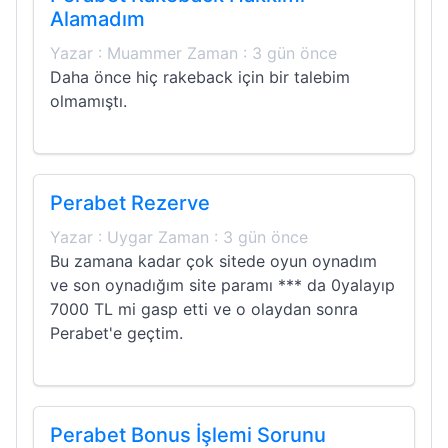
Alamadım
Yazar : Muammer Zaman : 3 gün önce
Daha önce hiç rakeback için bir talebim
olmamıştı.
Perabet Rezerve
Yazar : Uygar Zaman : 3 gün önce
Bu zamana kadar çok sitede oyun oynadım
ve son oynadığım site paramı *** da 0yalayıp
7000 TL mi gasp etti ve o olaydan sonra
Perabet'e geçtim.
Perabet Bonus İşlemi Sorunu