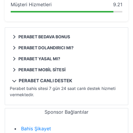
Müşteri Hizmetleri
9.21
PERABET BEDAVA BONUS
Perabet deneme bonusu mevcut değildir.
PERABET DOLANDIRICI MI?
Perabet güvenilir ve kaliteli bir bahis sitesidir. Dolandırıcı
PERABET YASAL MI?
bir bahis sitesi değildir.
Perabet Türkiye'de yasal olarak hizmet vermemektedir.
PERABET MOBIL SITESI
Perabet mobil sitesi bulunmaktadır. İstediğiniz yerden cep
PERABET CANLI DESTEK
telefonunuz ile bahis alabilirsiniz.
Perabet bahis sitesi 7 gün 24 saat canlı destek hizmeti
vermektedir.
Sponsor Bağlantılar
Bahis Şikayet