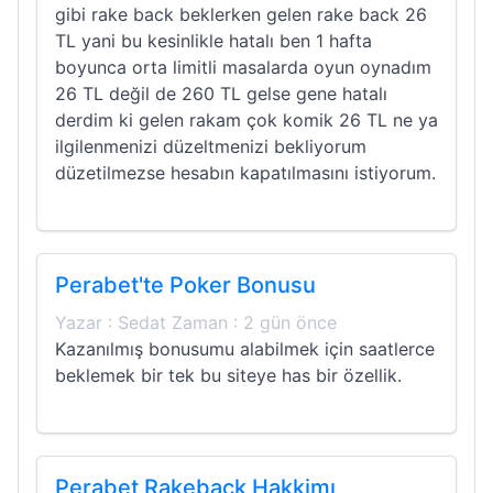
gibi rake back beklerken gelen rake back 26
TL yani bu kesinlikle hatalı ben 1 hafta
boyunca orta limitli masalarda oyun oynadım
26 TL değil de 260 TL gelse gene hatalı
derdim ki gelen rakam çok komik 26 TL ne ya
ilgilenmenizi düzeltmenizi bekliyorum
düzetilmezse hesabın kapatılmasını istiyorum.
Perabet'te Poker Bonusu
Yazar : Sedat Zaman : 2 gün önce
Kazanılmış bonusumu alabilmek için saatlerce
beklemek bir tek bu siteye has bir özellik.
Perabet Rakeback Hakkimı