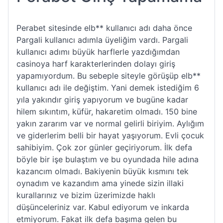
Perabet sitesinde elb** kullanıcı adı daha önce
Pargali kullanıcı adımla üyeliğim vardı. Pargali
kullanıcı adımı büyük harflerle yazdığımdan
casinoya harf karakterlerinden dolayı giriş
yapamıyordum. Bu sebeple siteyle görüşüp elb**
kullanıcı adı ile değiştim. Yani demek istediğim 6
yıla yakındır giriş yapıyorum ve bugüne kadar
hilem sıkıntım, küfür, hakaretim olmadı. 150 bine
yakın zararım var ve normal gelirli biriyim. Aylığım
ve giderlerim belli bir hayat yaşıyorum. Evli çocuk
sahibiyim. Çok zor günler geçiriyorum. İlk defa
böyle bir işe bulaştım ve bu oyundada hile adına
kazancım olmadı. Bakiyenin büyük kısmını tek
oynadım ve kazandım ama yinede sizin illaki
kurallarınız ve bizim üzerimizde haklı
düşünceleriniz var. Kabul ediyorum ve inkarda
etmiyorum. Fakat ilk defa başıma gelen bu