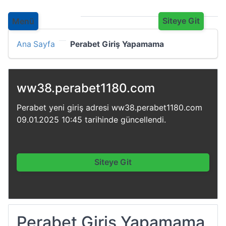
Siteye Git
Menü
Ana Sayfa
Perabet Giriş Yapamama
ww38.perabet1180.com
Perabet yeni giriş adresi ww38.perabet1180.com
09.01.2025 10:45 tarihinde güncellendi.
Siteye Git
Perabet Giriş Yapamama