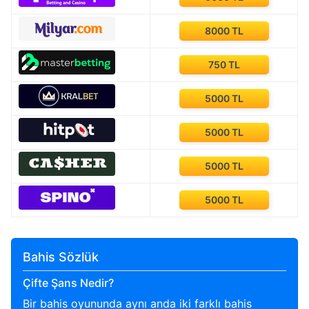
8000 TL
750 TL
5000 TL
5000 TL
5000 TL
5000 TL
Bahis Sözlük
Çifte Şans Nedir?
Bir bahis oyununda aynı anda iki farklı bahis