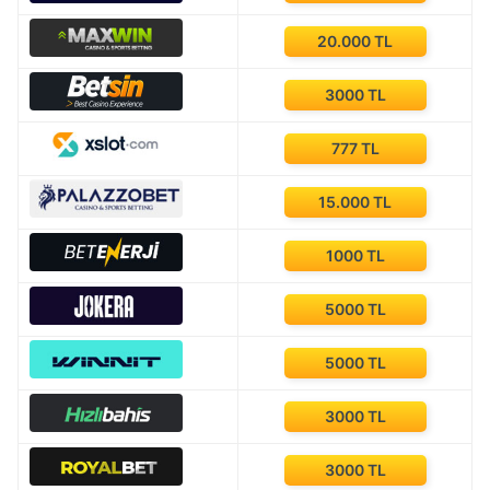
20.000 TL
3000 TL
777 TL
15.000 TL
1000 TL
5000 TL
5000 TL
3000 TL
3000 TL