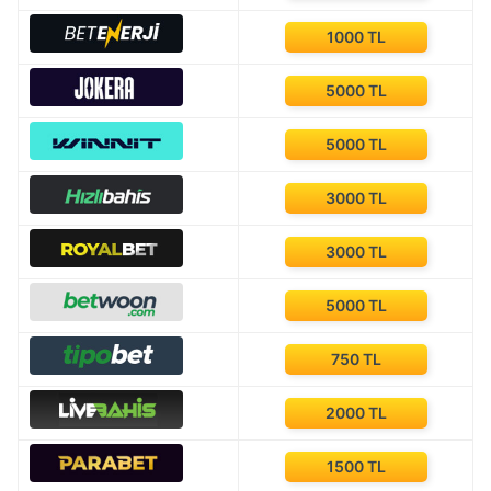
1000 TL
5000 TL
5000 TL
3000 TL
3000 TL
5000 TL
750 TL
2000 TL
1500 TL