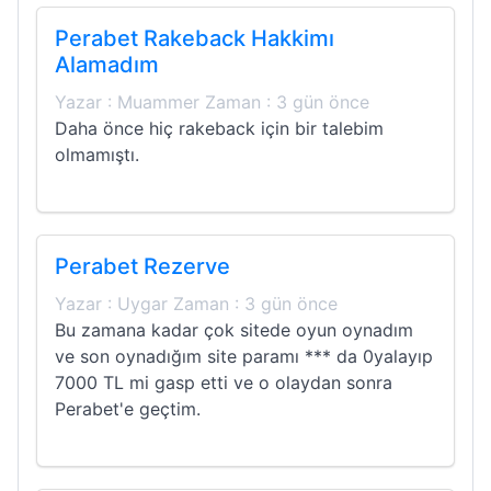
Perabet Rakeback Hakkimı
Alamadım
Yazar : Muammer Zaman : 3 gün önce
Daha önce hiç rakeback için bir talebim
olmamıştı.
Perabet Rezerve
Yazar : Uygar Zaman : 3 gün önce
Bu zamana kadar çok sitede oyun oynadım
ve son oynadığım site paramı *** da 0yalayıp
7000 TL mi gasp etti ve o olaydan sonra
Perabet'e geçtim.