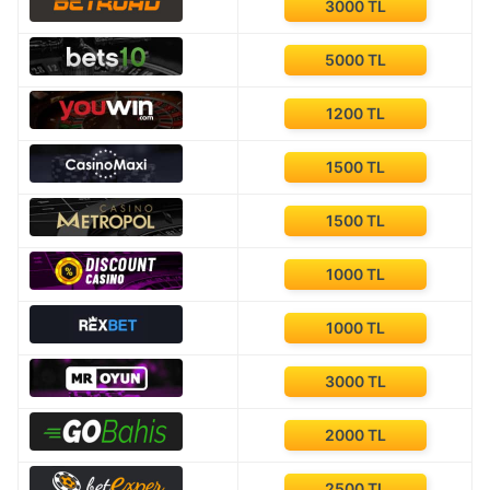
3000 TL
5000 TL
1200 TL
1500 TL
1500 TL
1000 TL
1000 TL
3000 TL
2000 TL
2500 TL