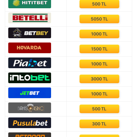
500 TL
5050 TL
1000 TL
1500 TL
1000 TL
3000 TL
1000 TL
500 TL
300 TL