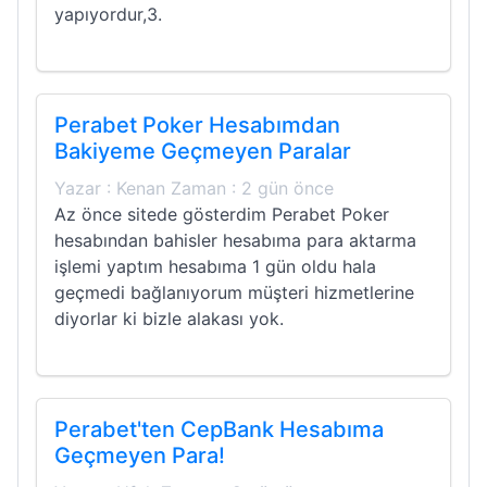
yapıyordur,3.
Perabet Poker Hesabımdan
Bakiyeme Geçmeyen Paralar
Yazar : Kenan Zaman : 2 gün önce
Az önce sitede gösterdim Perabet Poker
hesabından bahisler hesabıma para aktarma
işlemi yaptım hesabıma 1 gün oldu hala
geçmedi bağlanıyorum müşteri hizmetlerine
diyorlar ki bizle alakası yok.
Perabet'ten CepBank Hesabıma
Geçmeyen Para!