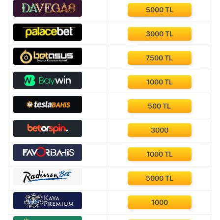
5000 TL
3000 TL
7500 TL
1000 TL
500 TL
3000
1000 TL
5000 TL
1000