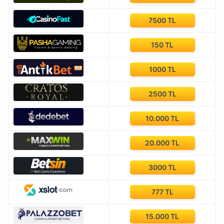
7500 TL
150 TL
1000 TL
2500 TL
10.000 TL
20.000 TL
3000 TL
777 TL
15.000 TL