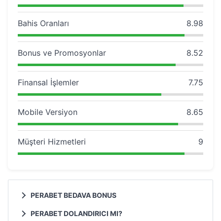
Bahis Oranları
8.98
Bonus ve Promosyonlar
8.52
Finansal İşlemler
7.75
Mobile Versiyon
8.65
Müşteri Hizmetleri
9
PERABET BEDAVA BONUS
Perabet deneme bonusu mevcut değildir.
PERABET DOLANDIRICI MI?