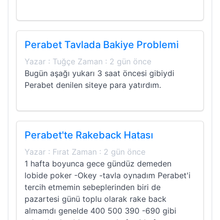
Perabet Tavlada Bakiye Problemi
Yazar : Tuğçe Zaman : 2 gün önce
Bugün aşağı yukarı 3 saat öncesi gibiydi
Perabet denilen siteye para yatırdım.
Perabet'te Rakeback Hatası
Yazar : Fırat Zaman : 2 gün önce
1 hafta boyunca gece gündüz demeden
lobide poker -Okey -tavla oynadım Perabet'i
tercih etmemin sebeplerinden biri de
pazartesi günü toplu olarak rake back
almamdı genelde 400 500 390 -690 gibi