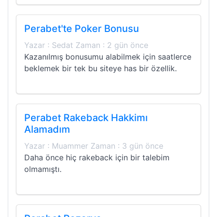
Perabet'te Poker Bonusu
Yazar : Sedat Zaman : 2 gün önce
Kazanılmış bonusumu alabilmek için saatlerce
beklemek bir tek bu siteye has bir özellik.
Perabet Rakeback Hakkimı
Alamadım
Yazar : Muammer Zaman : 3 gün önce
Daha önce hiç rakeback için bir talebim
olmamıştı.