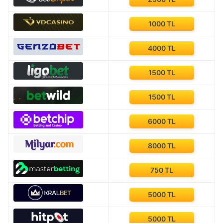
1000 TL
4000 TL
1500 TL
1500 TL
6000 TL
8000 TL
750 TL
5000 TL
5000 TL