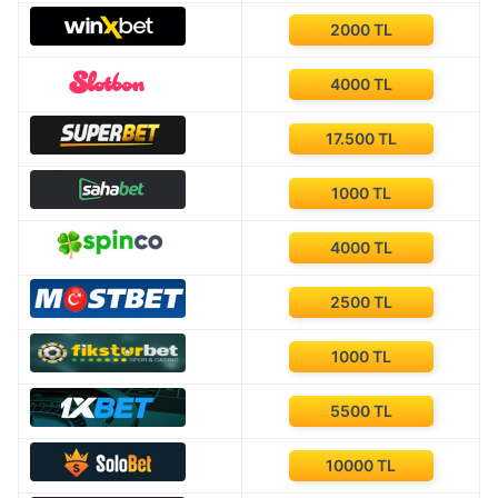
2000 TL
4000 TL
17.500 TL
1000 TL
4000 TL
2500 TL
1000 TL
5500 TL
10000 TL