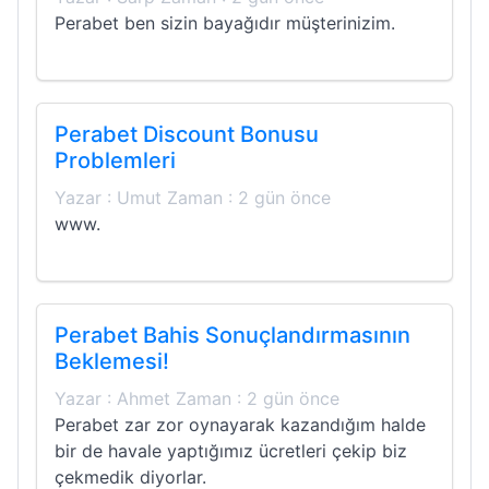
Perabet ben sizin bayağıdır müşterinizim.
Perabet Discount Bonusu
Problemleri
Yazar : Umut Zaman : 2 gün önce
www.
Perabet Bahis Sonuçlandırmasının
Beklemesi!
Yazar : Ahmet Zaman : 2 gün önce
Perabet zar zor oynayarak kazandığım halde
bir de havale yaptığımız ücretleri çekip biz
çekmedik diyorlar.