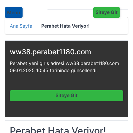
Siteye Git
Menü
Ana Sayfa
Perabet Hata Veriyor!
ww38.perabet1180.com
Perabet yeni giriş adresi ww38.perabet1180.com
09.01.2025 10:45 tarihinde güncellendi.
Siteye Git
Perabet Hata Veriyor!