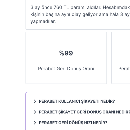
3 ay önce 760 TL paramı aldılar. Hesabımdaki 
kişinin başına aynı olay geliyor ama hala 3 a
yapmadılar.
%99
Perabet Geri Dönüş Oranı
Perab
PERABET KULLANICI ŞIKAYETI NEDIR?
Perabet Hesabımdaki Paramı Sıfırladı!
PERABET ŞIKAYET GERI DÖNÜŞ ORANI NEDIR
Perabet şikayet geri dönüş oranı %99 dir.
PERABET GERI DÖNÜŞ HIZI NEDIR?
Perabet geri dönüş hızı %30 dır.