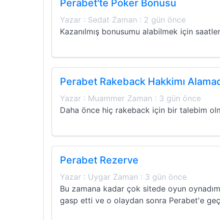
Perabet'te Poker Bonusu
Yazar : Sedat Zaman : 2 gün önce
Kazanılmış bonusumu alabilmek için saatlerc
Perabet Rakeback Hakkimı Alama
Yazar : Muammer Zaman : 3 gün önce
Daha önce hiç rakeback için bir talebim ol
Perabet Rezerve
Yazar : Uygar Zaman : 3 gün önce
Bu zamana kadar çok sitede oyun oynadım 
gasp etti ve o olaydan sonra Perabet'e geç