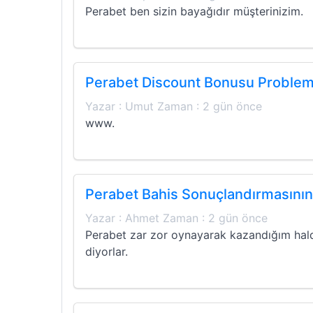
Perabet ben sizin bayağıdır müşterinizim.
Perabet Discount Bonusu Problem
Yazar : Umut Zaman : 2 gün önce
www.
Perabet Bahis Sonuçlandırmasının
Yazar : Ahmet Zaman : 2 gün önce
Perabet zar zor oynayarak kazandığım hald
diyorlar.