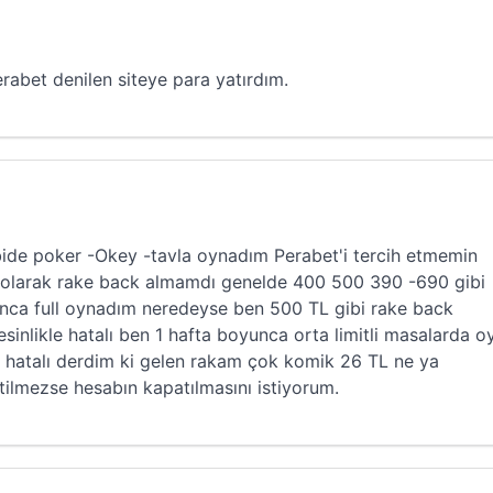
rabet denilen siteye para yatırdım.
de poker -Okey -tavla oynadım Perabet'i tercih etmemin
u olarak rake back almamdı genelde 400 500 390 -690 gibi
nca full oynadım neredeyse ben 500 TL gibi rake back
inlikle hatalı ben 1 hafta boyunca orta limitli masalarda o
 hatalı derdim ki gelen rakam çok komik 26 TL ne ya
tilmezse hesabın kapatılmasını istiyorum.