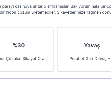
parayı casinoya aktarıp sıfırlamışlar. Bakıyorum hala bir ç
ydır hiçbir çözüm üretemediler. Şikayetlerimize rağmen dönü
%30
Yavaş
et Çözülen Şikayet Oranı
Perabet Geri Dönüş Hı
?