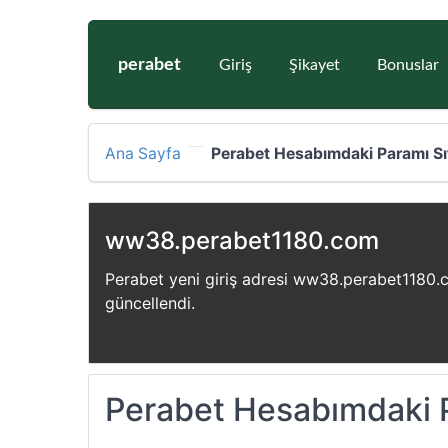
perabet
Giriş
Şikayet
Bonuslar
Ana Sayfa
Perabet Hesabımdaki Paramı Sıf
ww38.perabet1180.com
Perabet yeni giriş adresi ww38.perabet1180.
güncellendi.
Perabet Hesabımdaki Pa