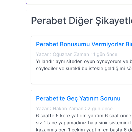
Perabet Diğer Şikayetl
Perabet Bonusumu Vermiyorlar Bir
Yazar : Oğuzhan Zaman : 1 gün önce
Yıllarıdır aynı siteden oyun oynuyorum ve 
söylediler ve sürekli bu istekle geldiğimi sö
Perabet'te Geç Yatırım Sorunu
Yazar : Hakan Zaman : 2 gün önce
6 saatte 6 kere yatırım yaptım 6 saat önce
siz 1 tane yapamadınız hala sinir sistemini 
kazanmış ben 1 çekim yaptım en başta 6 d