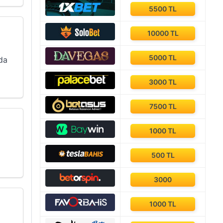
5500 TL
10000 TL
5000 TL
da
3000 TL
7500 TL
1000 TL
500 TL
3000
1000 TL