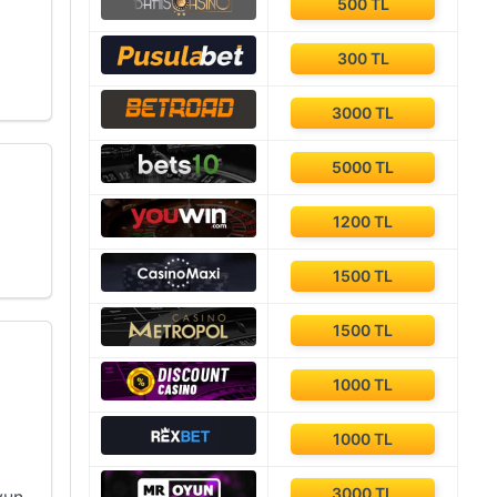
500 TL
300 TL
3000 TL
5000 TL
1200 TL
1500 TL
1500 TL
1000 TL
1000 TL
3000 TL