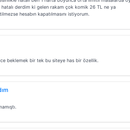
inlikle hatalı ben 1 hafta boyunca orta limitli masalarda o
 hatalı derdim ki gelen rakam çok komik 26 TL ne ya
tilmezse hesabın kapatılmasını istiyorum.
e beklemek bir tek bu siteye has bir özellik.
dım
mamıştı.