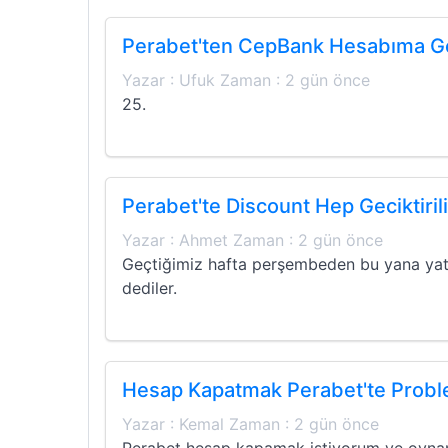
Perabet'ten CepBank Hesabıma G
Yazar : Ufuk Zaman : 2 gün önce
25.
Perabet'te Discount Hep Geciktiril
Yazar : Ahmet Zaman : 2 gün önce
Geçtiğimiz hafta perşembeden bu yana yat
dediler.
Hesap Kapatmak Perabet'te Proble
Yazar : Kemal Zaman : 2 gün önce