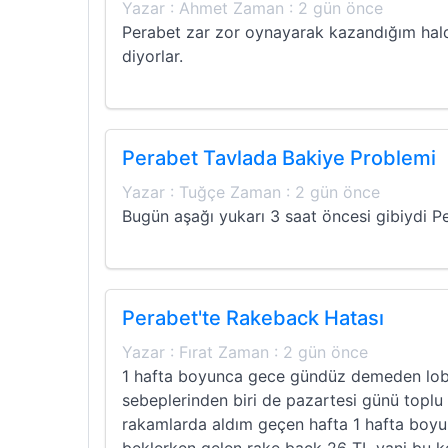
Yazar : Ahmet Zaman : 2 gün önce
Perabet zar zor oynayarak kazandığım hald
diyorlar.
Perabet Tavlada Bakiye Problemi
Yazar : Tuğçe Zaman : 2 gün önce
Bugün aşağı yukarı 3 saat öncesi gibiydi Pe
Perabet'te Rakeback Hatası
Yazar : Fırat Zaman : 2 gün önce
1 hafta boyunca gece gündüz demeden lobi
sebeplerinden biri de pazartesi günü topl
rakamlarda aldım geçen hafta 1 hafta boyu