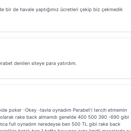
e bir de havale yaptığımız ücretleri çekip biz çekmedik
rabet denilen siteye para yatırdım.
de poker -Okey -tavla oynadım Perabet'i tercih etmemin
u olarak rake back almamdı genelde 400 500 390 -690 gibi
nca full oynadım neredeyse ben 500 TL gibi rake back