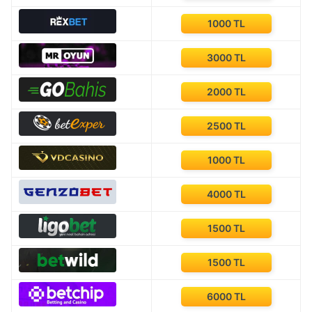
1000 TL
3000 TL
2000 TL
2500 TL
1000 TL
4000 TL
1500 TL
1500 TL
6000 TL