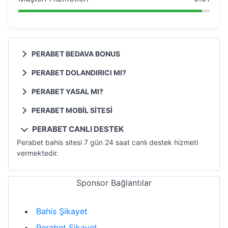
PERABET BEDAVA BONUS
Perabet deneme bonusu mevcut değildir.
PERABET DOLANDIRICI MI?
Perabet güvenilir ve kaliteli bir bahis sitesidir. Dolandırıcı
PERABET YASAL MI?
bir bahis sitesi değildir.
Perabet Türkiye'de yasal olarak hizmet vermemektedir.
PERABET MOBIL SITESI
Perabet mobil sitesi bulunmaktadır. İstediğiniz yerden cep
PERABET CANLI DESTEK
telefonunuz ile bahis alabilirsiniz.
Perabet bahis sitesi 7 gün 24 saat canlı destek hizmeti
vermektedir.
Sponsor Bağlantılar
Bahis Şikayet
Perabet Şikayet