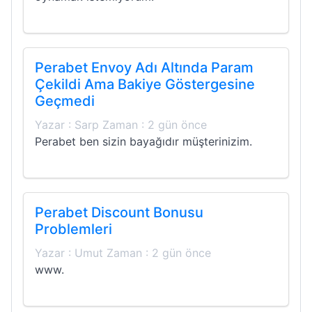
Perabet Envoy Adı Altında Param
Çekildi Ama Bakiye Göstergesine
Geçmedi
Yazar : Sarp Zaman : 2 gün önce
Perabet ben sizin bayağıdır müşterinizim.
Perabet Discount Bonusu
Problemleri
Yazar : Umut Zaman : 2 gün önce
www.