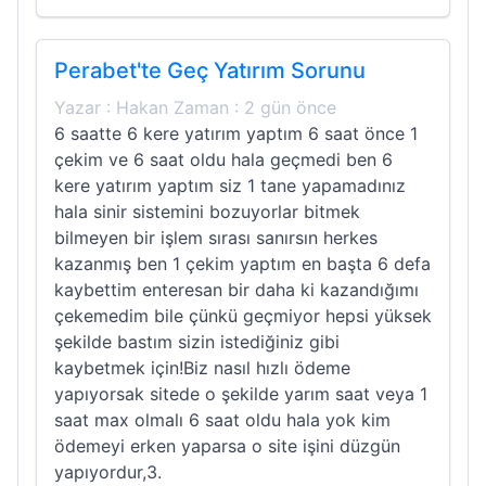
Perabet'te Geç Yatırım Sorunu
Yazar : Hakan Zaman : 2 gün önce
6 saatte 6 kere yatırım yaptım 6 saat önce 1
çekim ve 6 saat oldu hala geçmedi ben 6
kere yatırım yaptım siz 1 tane yapamadınız
hala sinir sistemini bozuyorlar bitmek
bilmeyen bir işlem sırası sanırsın herkes
kazanmış ben 1 çekim yaptım en başta 6 defa
kaybettim enteresan bir daha ki kazandığımı
çekemedim bile çünkü geçmiyor hepsi yüksek
şekilde bastım sizin istediğiniz gibi
kaybetmek için!Biz nasıl hızlı ödeme
yapıyorsak sitede o şekilde yarım saat veya 1
saat max olmalı 6 saat oldu hala yok kim
ödemeyi erken yaparsa o site işini düzgün
yapıyordur,3.