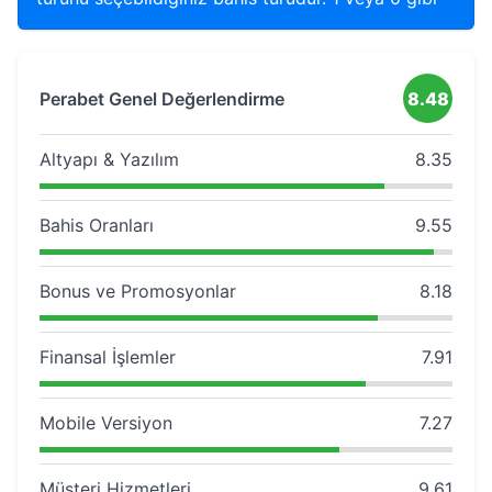
Perabet Genel Değerlendirme
8.48
Altyapı & Yazılım
8.35
Bahis Oranları
9.55
Bonus ve Promosyonlar
8.18
Finansal İşlemler
7.91
Mobile Versiyon
7.27
Müşteri Hizmetleri
9.61