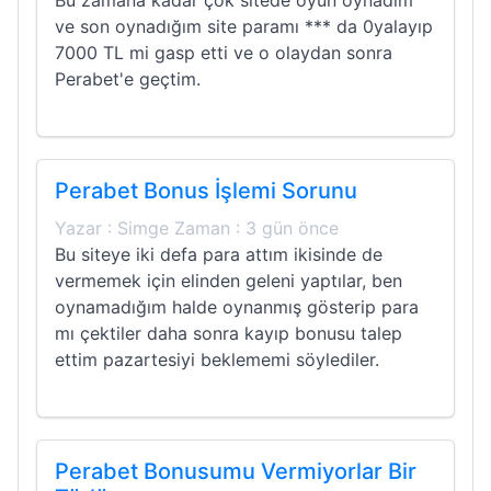
Bu zamana kadar çok sitede oyun oynadım
ve son oynadığım site paramı *** da 0yalayıp
7000 TL mi gasp etti ve o olaydan sonra
Perabet'e geçtim.
Perabet Bonus İşlemi Sorunu
Yazar : Simge Zaman : 3 gün önce
Bu siteye iki defa para attım ikisinde de
vermemek için elinden geleni yaptılar, ben
oynamadığım halde oynanmış gösterip para
mı çektiler daha sonra kayıp bonusu talep
ettim pazartesiyi beklememi söylediler.
Perabet Bonusumu Vermiyorlar Bir