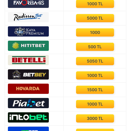
1000 TL
5000 TL
1000
500 TL
5050 TL
1000 TL
1500 TL
1000 TL
3000 TL