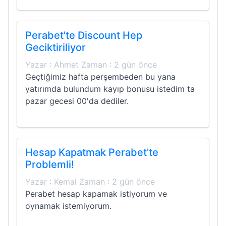
Perabet'te Discount Hep
Geciktiriliyor
Yazar : Ahmet Zaman : 2 gün önce
Geçtiğimiz hafta perşembeden bu yana
yatırımda bulundum kayıp bonusu istedim ta
pazar gecesi 00'da dediler.
Hesap Kapatmak Perabet'te
Problemli!
Yazar : Kemal Zaman : 2 gün önce
Perabet hesap kapamak istiyorum ve
oynamak istemiyorum.