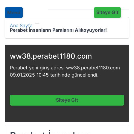
Siteye Git
Menü
Ana Sayfa
Perabet İnsanların Paralarını Alıkoyuyorlar!
ww38.perabet1180.com
Perabet yeni giriş adresi ww38.perabet1180.com
09.01.2025 10:45 tarihinde güncellendi.
Siteye Git