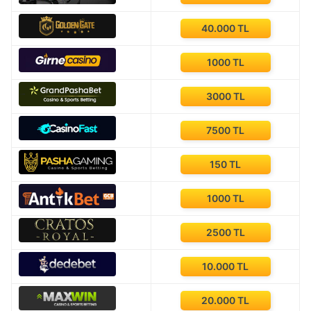
40.000 TL
1000 TL
3000 TL
7500 TL
150 TL
1000 TL
2500 TL
10.000 TL
20.000 TL