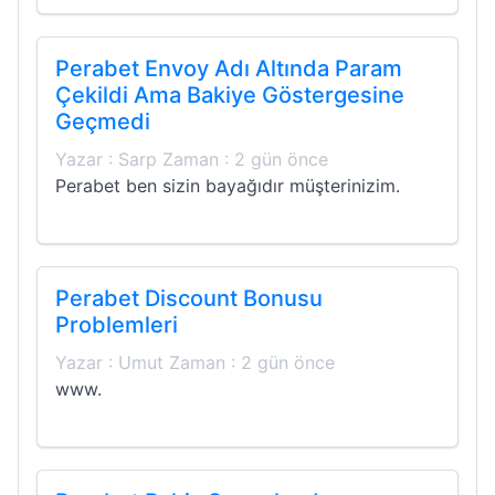
Perabet Envoy Adı Altında Param
Çekildi Ama Bakiye Göstergesine
Geçmedi
Yazar : Sarp Zaman : 2 gün önce
Perabet ben sizin bayağıdır müşterinizim.
Perabet Discount Bonusu
Problemleri
Yazar : Umut Zaman : 2 gün önce
www.