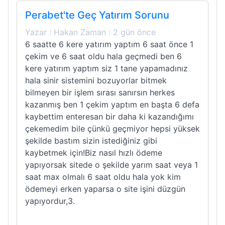
Perabet'te Geç Yatırım Sorunu
Yazar : Hakan Zaman : 2 gün önce
6 saatte 6 kere yatırım yaptım 6 saat önce 1
çekim ve 6 saat oldu hala geçmedi ben 6
kere yatırım yaptım siz 1 tane yapamadınız
hala sinir sistemini bozuyorlar bitmek
bilmeyen bir işlem sırası sanırsın herkes
kazanmış ben 1 çekim yaptım en başta 6 defa
kaybettim enteresan bir daha ki kazandığımı
çekemedim bile çünkü geçmiyor hepsi yüksek
şekilde bastım sizin istediğiniz gibi
kaybetmek için!Biz nasıl hızlı ödeme
yapıyorsak sitede o şekilde yarım saat veya 1
saat max olmalı 6 saat oldu hala yok kim
ödemeyi erken yaparsa o site işini düzgün
yapıyordur,3.