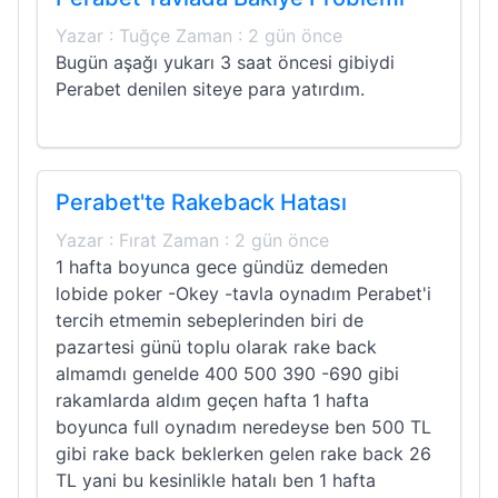
Yazar : Tuğçe Zaman : 2 gün önce
Bugün aşağı yukarı 3 saat öncesi gibiydi
Perabet denilen siteye para yatırdım.
Perabet'te Rakeback Hatası
Yazar : Fırat Zaman : 2 gün önce
1 hafta boyunca gece gündüz demeden
lobide poker -Okey -tavla oynadım Perabet'i
tercih etmemin sebeplerinden biri de
pazartesi günü toplu olarak rake back
almamdı genelde 400 500 390 -690 gibi
rakamlarda aldım geçen hafta 1 hafta
boyunca full oynadım neredeyse ben 500 TL
gibi rake back beklerken gelen rake back 26
TL yani bu kesinlikle hatalı ben 1 hafta