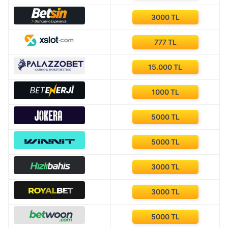
3000 TL
777 TL
15.000 TL
1000 TL
5000 TL
5000 TL
3000 TL
3000 TL
5000 TL