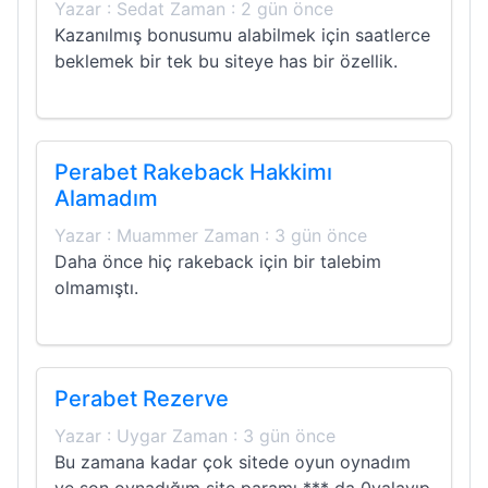
Yazar : Sedat Zaman : 2 gün önce
Kazanılmış bonusumu alabilmek için saatlerce
beklemek bir tek bu siteye has bir özellik.
Perabet Rakeback Hakkimı
Alamadım
Yazar : Muammer Zaman : 3 gün önce
Daha önce hiç rakeback için bir talebim
olmamıştı.
Perabet Rezerve
Yazar : Uygar Zaman : 3 gün önce
Bu zamana kadar çok sitede oyun oynadım