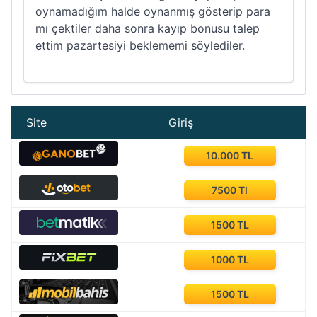
oynamadığım halde oynanmış gösterip para
mı çektiler daha sonra kayıp bonusu talep
ettim pazartesiyi beklememi söylediler.
Site
Giriş
10.000 TL
7500 Tl
1500 TL
1000 TL
1500 TL