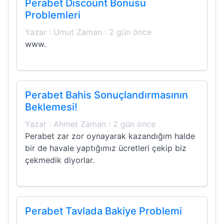
Perabet Discount Bonusu
Problemleri
Yazar : Umut Zaman : 2 gün önce
www.
Perabet Bahis Sonuçlandırmasının
Beklemesi!
Yazar : Ahmet Zaman : 2 gün önce
Perabet zar zor oynayarak kazandığım halde
bir de havale yaptığımız ücretleri çekip biz
çekmedik diyorlar.
Perabet Tavlada Bakiye Problemi