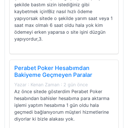
şekilde bastım sizin istediğiniz gibi
kaybetmek için!Biz nasıl hızlı ödeme
yapıyorsak sitede o şekilde yarım saat veya 1
saat max olmalı 6 saat oldu hala yok kim
ödemeyi erken yaparsa o site işini düzgün
yapıyordur,3.
Perabet Poker Hesabımdan
Bakiyeme Geçmeyen Paralar
Yazar : Kenan Zaman : 2 gün önce
Az önce sitede gösterdim Perabet Poker
hesabından bahisler hesabıma para aktarma
işlemi yaptım hesabıma 1 gün oldu hala
geçmedi bağlanıyorum müşteri hizmetlerine
diyorlar ki bizle alakası yok.