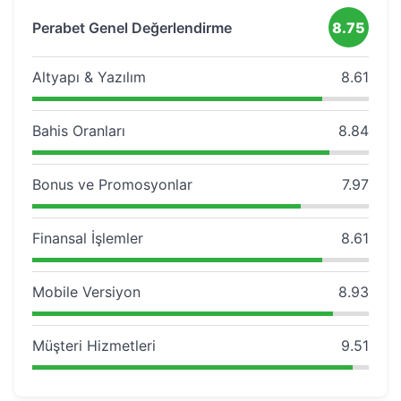
Perabet Genel Değerlendirme
8.75
Altyapı & Yazılım
8.61
Bahis Oranları
8.84
Bonus ve Promosyonlar
7.97
Finansal İşlemler
8.61
Mobile Versiyon
8.93
Müşteri Hizmetleri
9.51