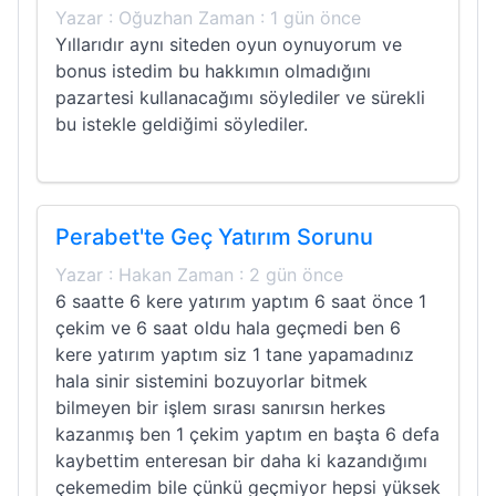
Yazar : Oğuzhan Zaman : 1 gün önce
Yıllarıdır aynı siteden oyun oynuyorum ve
bonus istedim bu hakkımın olmadığını
pazartesi kullanacağımı söylediler ve sürekli
bu istekle geldiğimi söylediler.
Perabet'te Geç Yatırım Sorunu
Yazar : Hakan Zaman : 2 gün önce
6 saatte 6 kere yatırım yaptım 6 saat önce 1
çekim ve 6 saat oldu hala geçmedi ben 6
kere yatırım yaptım siz 1 tane yapamadınız
hala sinir sistemini bozuyorlar bitmek
bilmeyen bir işlem sırası sanırsın herkes
kazanmış ben 1 çekim yaptım en başta 6 defa
kaybettim enteresan bir daha ki kazandığımı
çekemedim bile çünkü geçmiyor hepsi yüksek