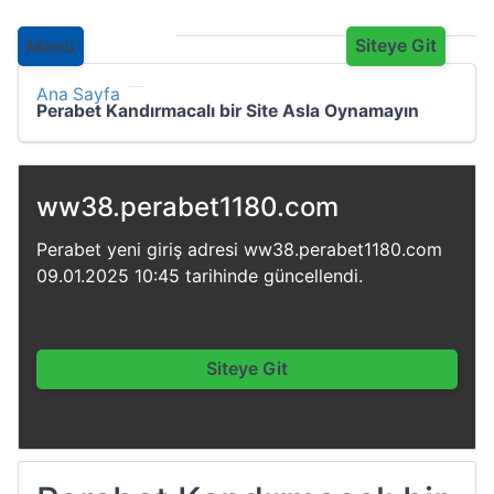
Siteye Git
Menü
Ana Sayfa
Perabet Kandırmacalı bir Site Asla Oynamayın
ww38.perabet1180.com
Perabet yeni giriş adresi ww38.perabet1180.com
09.01.2025 10:45 tarihinde güncellendi.
Siteye Git