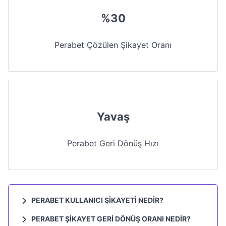
%30
Perabet Çözülen Şikayet Oranı
Yavaş
Perabet Geri Dönüş Hızı
PERABET KULLANICI ŞIKAYETI NEDIR?
Perabet Kandırmacalı bir Site Asla Oynamayın
PERABET ŞIKAYET GERI DÖNÜŞ ORANI NEDIR?