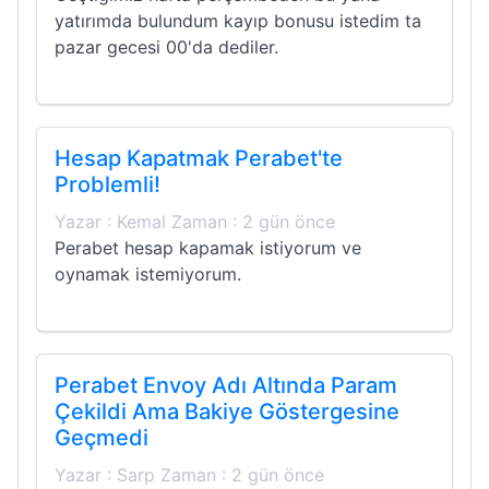
yatırımda bulundum kayıp bonusu istedim ta
pazar gecesi 00'da dediler.
Hesap Kapatmak Perabet'te
Problemli!
Yazar : Kemal Zaman : 2 gün önce
Perabet hesap kapamak istiyorum ve
oynamak istemiyorum.
Perabet Envoy Adı Altında Param
Çekildi Ama Bakiye Göstergesine
Geçmedi
Yazar : Sarp Zaman : 2 gün önce