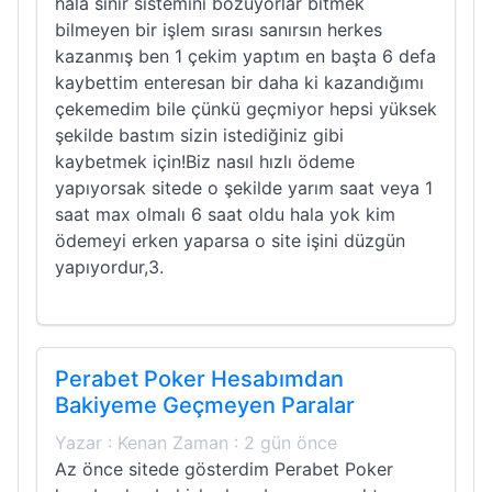
hala sinir sistemini bozuyorlar bitmek
bilmeyen bir işlem sırası sanırsın herkes
kazanmış ben 1 çekim yaptım en başta 6 defa
kaybettim enteresan bir daha ki kazandığımı
çekemedim bile çünkü geçmiyor hepsi yüksek
şekilde bastım sizin istediğiniz gibi
kaybetmek için!Biz nasıl hızlı ödeme
yapıyorsak sitede o şekilde yarım saat veya 1
saat max olmalı 6 saat oldu hala yok kim
ödemeyi erken yaparsa o site işini düzgün
yapıyordur,3.
Perabet Poker Hesabımdan
Bakiyeme Geçmeyen Paralar
Yazar : Kenan Zaman : 2 gün önce
Az önce sitede gösterdim Perabet Poker