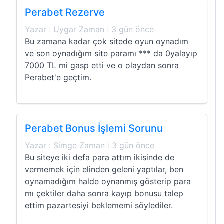
Perabet Rezerve
Yazar : Uygar Zaman : 3 gün önce
Bu zamana kadar çok sitede oyun oynadım
ve son oynadığım site paramı *** da 0yalayıp
7000 TL mi gasp etti ve o olaydan sonra
Perabet'e geçtim.
Perabet Bonus İşlemi Sorunu
Yazar : Simge Zaman : 3 gün önce
Bu siteye iki defa para attım ikisinde de
vermemek için elinden geleni yaptılar, ben
oynamadığım halde oynanmış gösterip para
mı çektiler daha sonra kayıp bonusu talep
ettim pazartesiyi beklememi söylediler.