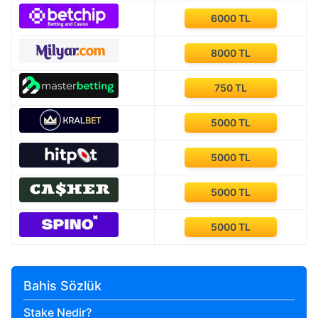
6000 TL
8000 TL
750 TL
5000 TL
5000 TL
5000 TL
5000 TL
Bahis Sözlük
Stake Nedir?