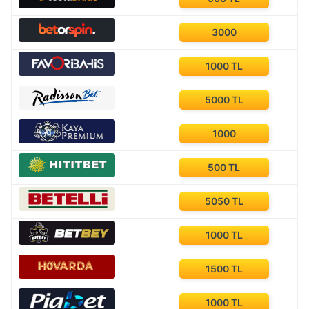
3000
1000 TL
5000 TL
1000
500 TL
5050 TL
1000 TL
1500 TL
1000 TL