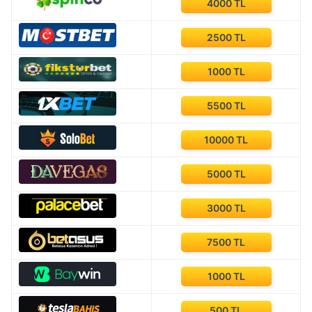
4000 TL
2500 TL
1000 TL
5500 TL
10000 TL
5000 TL
3000 TL
7500 TL
1000 TL
500 TL