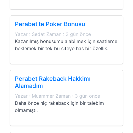
Perabet'te Poker Bonusu
Yazar : Sedat Zaman : 2 gün önce
Kazanılmış bonusumu alabilmek için saatlerce
beklemek bir tek bu siteye has bir özellik.
Perabet Rakeback Hakkimı
Alamadım
Yazar : Muammer Zaman : 3 gün önce
Daha önce hiç rakeback için bir talebim
olmamıştı.