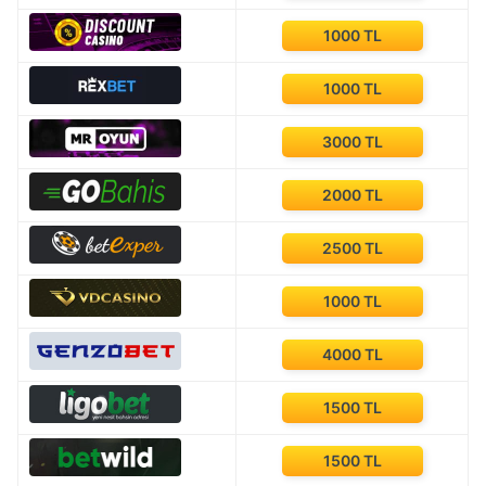
1000 TL
1000 TL
3000 TL
2000 TL
2500 TL
1000 TL
4000 TL
1500 TL
1500 TL