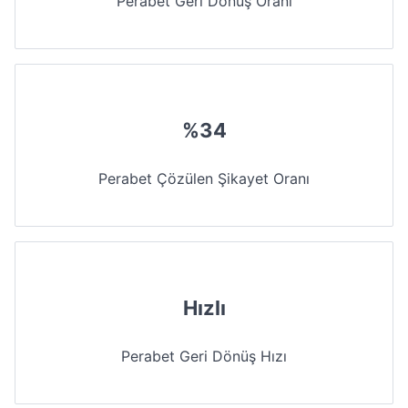
Perabet Geri Dönüş Oranı
%34
Perabet Çözülen Şikayet Oranı
Hızlı
Perabet Geri Dönüş Hızı