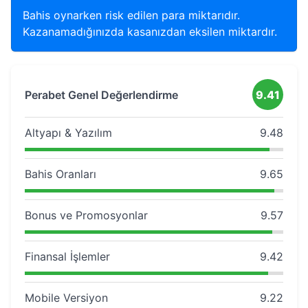
Bahis oynarken risk edilen para miktarıdır.
Kazanamadığınızda kasanızdan eksilen miktardır.
Perabet Genel Değerlendirme
9.41
Altyapı & Yazılım
9.48
Bahis Oranları
9.65
Bonus ve Promosyonlar
9.57
Finansal İşlemler
9.42
Mobile Versiyon
9.22