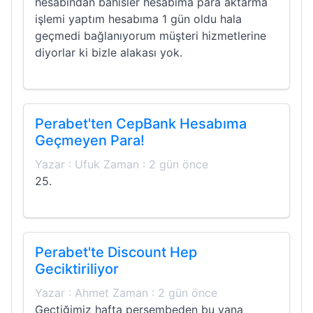
hesabından bahisler hesabıma para aktarma
işlemi yaptım hesabıma 1 gün oldu hala
geçmedi bağlanıyorum müşteri hizmetlerine
diyorlar ki bizle alakası yok.
Perabet'ten CepBank Hesabıma
Geçmeyen Para!
Yazar : Ufuk Zaman : 2 gün önce
25.
Perabet'te Discount Hep
Geciktiriliyor
Yazar : Ahmet Zaman : 2 gün önce
Geçtiğimiz hafta perşembeden bu yana