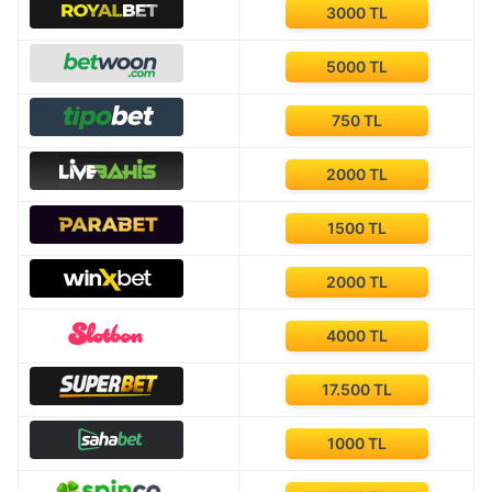
3000 TL
5000 TL
750 TL
2000 TL
1500 TL
2000 TL
4000 TL
17.500 TL
1000 TL