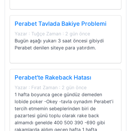
Perabet Tavlada Bakiye Problemi
Yazar : Tuğçe Zaman : 2 gün önce
Bugün aşağı yukarı 3 saat öncesi gibiydi
Perabet denilen siteye para yatırdım.
Perabet'te Rakeback Hatası
Yazar : Fırat Zaman : 2 gün önce
1 hafta boyunca gece gündüz demeden
lobide poker -Okey -tavla oynadım Perabet'i
tercih etmemin sebeplerinden biri de
pazartesi günü toplu olarak rake back
almamdı genelde 400 500 390 -690 gibi
rakamlarda aldım geçen hafta 1 hafta