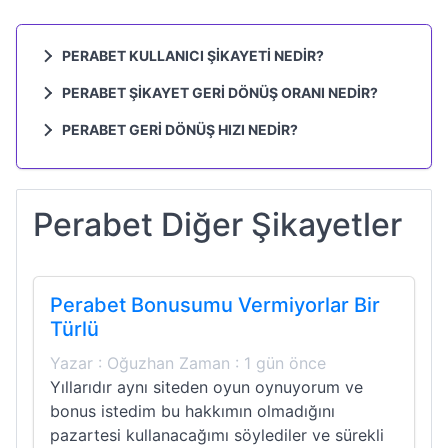
PERABET KULLANICI ŞIKAYETI NEDIR?
Perabet Kayıp Bonus Alamıyorum
PERABET ŞIKAYET GERI DÖNÜŞ ORANI NEDIR?
Perabet şikayet geri dönüş oranı %97 dir.
PERABET GERI DÖNÜŞ HIZI NEDIR?
Perabet geri dönüş hızı %34 dır.
Perabet Diğer Şikayetler
Perabet Bonusumu Vermiyorlar Bir
Türlü
Yazar : Oğuzhan Zaman : 1 gün önce
Yıllarıdır aynı siteden oyun oynuyorum ve
bonus istedim bu hakkımın olmadığını
pazartesi kullanacağımı söylediler ve sürekli