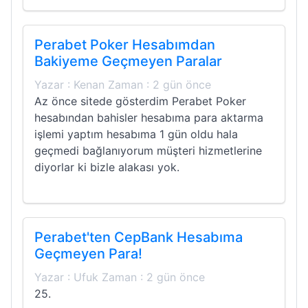
Perabet Poker Hesabımdan
Bakiyeme Geçmeyen Paralar
Yazar : Kenan Zaman : 2 gün önce
Az önce sitede gösterdim Perabet Poker
hesabından bahisler hesabıma para aktarma
işlemi yaptım hesabıma 1 gün oldu hala
geçmedi bağlanıyorum müşteri hizmetlerine
diyorlar ki bizle alakası yok.
Perabet'ten CepBank Hesabıma
Geçmeyen Para!
Yazar : Ufuk Zaman : 2 gün önce
25.