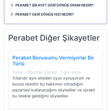
Perabet Kayıp Bonus Sorunsalı
PERABET ŞIKAYET GERI DÖNÜŞ ORANI NEDIR?
Perabet şikayet geri dönüş oranı %97 dir.
PERABET GERI DÖNÜŞ HIZI NEDIR?
Perabet geri dönüş hızı %34 dır.
Perabet Diğer Şikayetler
Perabet Bonusumu Vermiyorlar Bir
Türlü
Yazar : Oğuzhan Zaman : 1 gün önce
Yıllarıdır aynı siteden oyun oynuyorum ve
bonus istedim bu hakkımın olmadığını
pazartesi kullanacağımı söylediler ve sürekli
bu istekle geldiğimi söylediler.