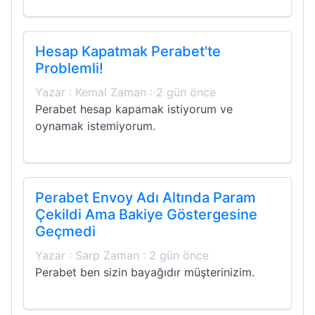
Hesap Kapatmak Perabet'te
Problemli!
Yazar : Kemal Zaman : 2 gün önce
Perabet hesap kapamak istiyorum ve
oynamak istemiyorum.
Perabet Envoy Adı Altında Param
Çekildi Ama Bakiye Göstergesine
Geçmedi
Yazar : Sarp Zaman : 2 gün önce
Perabet ben sizin bayağıdır müşterinizim.