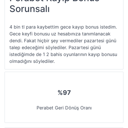
Sorunsalı
4 bin tl para kaybettim gece kayıp bonus istedim.
Gece keyfi bonusu uz hesabınıza tanımlanacak
dendi. Fakat hiçbir şey vermediler pazartesi günü
talep edeceğimi söylediler. Pazartesi günü
istediğimde de 1 2 bahis oyunlarının kayıp bonusu
olmadığını söylediler.
%97
Perabet Geri Dönüş Oranı