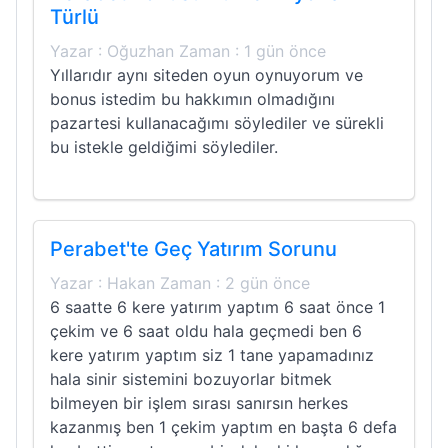
Türlü
Yazar : Oğuzhan Zaman : 1 gün önce
Yıllarıdır aynı siteden oyun oynuyorum ve
bonus istedim bu hakkımın olmadığını
pazartesi kullanacağımı söylediler ve sürekli
bu istekle geldiğimi söylediler.
Perabet'te Geç Yatırım Sorunu
Yazar : Hakan Zaman : 2 gün önce
6 saatte 6 kere yatırım yaptım 6 saat önce 1
çekim ve 6 saat oldu hala geçmedi ben 6
kere yatırım yaptım siz 1 tane yapamadınız
hala sinir sistemini bozuyorlar bitmek
bilmeyen bir işlem sırası sanırsın herkes
kazanmış ben 1 çekim yaptım en başta 6 defa