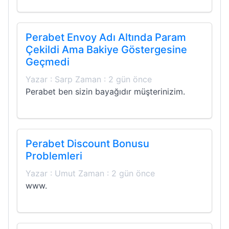
Perabet Envoy Adı Altında Param
Çekildi Ama Bakiye Göstergesine
Geçmedi
Yazar : Sarp Zaman : 2 gün önce
Perabet ben sizin bayağıdır müşterinizim.
Perabet Discount Bonusu
Problemleri
Yazar : Umut Zaman : 2 gün önce
www.