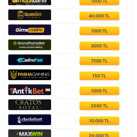
1500 TL
40.000 TL
1000 TL
3000 TL
7500 TL
150 TL
1000 TL
2500 TL
10.000 TL
20.000 TL