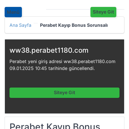
Siteye Git
Menü
Ana Sayfa
Perabet Kayıp Bonus Sorunsalı
ww38.perabet1180.com
Perabet yeni giriş adresi ww38.perabet1180.com
09.01.2025 10:45 tarihinde güncellendi.
Siteye Git
Perabet Kayıp Bonus