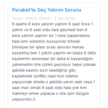
Perabet'te Geç Yatırım Sorunu
Yazar : Hakan Zaman : 2 gün önce
6 saatte 6 kere yatırım yaptım 6 saat önce 1
çekim ve 6 saat oldu hala geçmedi ben 6
kere yatırım yaptım siz 1 tane yapamadınız
hala sinir sistemini bozuyorlar bitmek
bilmeyen bir işlem sırası sanırsın herkes
kazanmış ben 1 çekim yaptım en başta 6 defa
kaybettim enteresan bir daha ki kazandığımı
çekemedim bile çünkü geçmiyor hepsi yüksek
şekilde bastım sizin istediğiniz gibi
kaybetmek için!Biz nasıl hızlı ödeme
yapıyorsak sitede o şekilde yarım saat veya 1
saat max olmalı 6 saat oldu hala yok kim
ödemeyi erken yaparsa o site işini düzgün
yapıyordur,3.