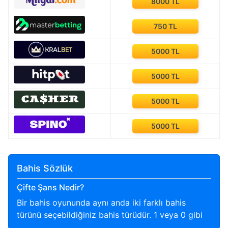
8000 TL
750 TL
5000 TL
5000 TL
5000 TL
5000 TL
Bahis Sözlük
Çifte Şans Nedir?
Bir bahis oyununda aynı anda iki farklı bahis
türünü seçebildiğiniz bahis türüdür. 1 veya 0 gibi