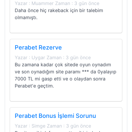
Yazar : Muammer Zaman : 3 gün önce
Daha önce hiç rakeback için bir talebim
olmamıştı.
Perabet Rezerve
Yazar : Uygar Zaman : 3 gün önce
Bu zamana kadar çok sitede oyun oynadım
ve son oynadığım site paramı *** da 0yalayıp
7000 TL mi gasp etti ve o olaydan sonra
Perabet'e geçtim.
Perabet Bonus İşlemi Sorunu
Yazar : Simge Zaman : 3 gün önce