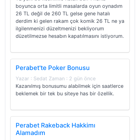
boyunca orta limitli masalarda oyun oynadım
26 TL değil de 260 TL gelse gene hatalı
derdim ki gelen rakam çok komik 26 TL ne ya
ilgilenmenizi düzeltmenizi bekliyorum
düzetilmezse hesabın kapatılmasını istiyorum.
Perabet'te Poker Bonusu
Yazar : Sedat Zaman : 2 gün önce
Kazanılmış bonusumu alabilmek için saatlerce
beklemek bir tek bu siteye has bir özellik.
Perabet Rakeback Hakkimı
Alamadım