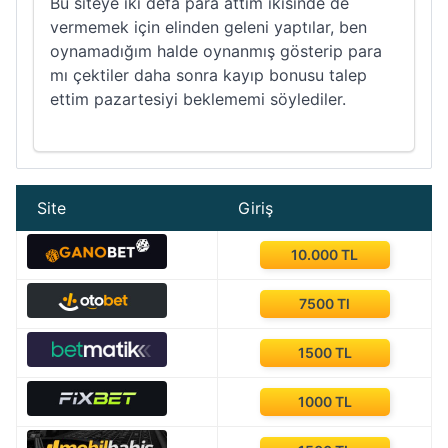
Bu siteye iki defa para attım ikisinde de
vermemek için elinden geleni yaptılar, ben
oynamadığım halde oynanmış gösterip para
mı çektiler daha sonra kayıp bonusu talep
ettim pazartesiyi beklememi söylediler.
Site
Giriş
10.000 TL
7500 Tl
1500 TL
1000 TL