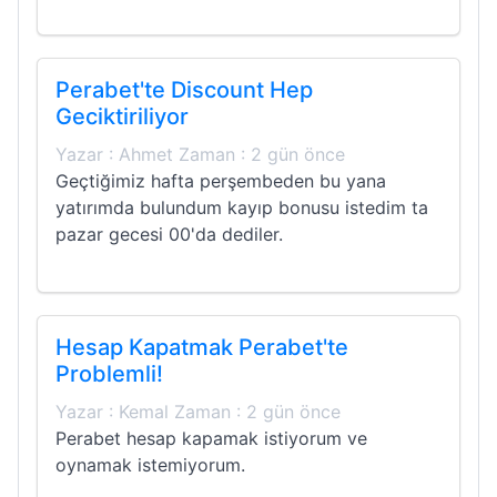
Perabet'te Discount Hep
Geciktiriliyor
Yazar : Ahmet Zaman : 2 gün önce
Geçtiğimiz hafta perşembeden bu yana
yatırımda bulundum kayıp bonusu istedim ta
pazar gecesi 00'da dediler.
Hesap Kapatmak Perabet'te
Problemli!
Yazar : Kemal Zaman : 2 gün önce
Perabet hesap kapamak istiyorum ve
oynamak istemiyorum.