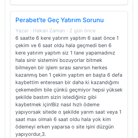
Perabet'te Geç Yatırım Sorunu
Yazar : Hakan Zaman : 2 gün önce
6 saatte 6 kere yatırım yaptım 6 saat önce 1
çekim ve 6 saat oldu hala geçmedi ben 6
kere yatırım yaptım siz 1 tane yapamadınız
hala sinir sistemini bozuyorlar bitmek
bilmeyen bir işlem sırası sanırsın herkes
kazanmış ben 1 çekim yaptım en başta 6 defa
kaybettim enteresan bir daha ki kazandığımı
çekemedim bile çünkü geçmiyor hepsi yüksek
şekilde bastım sizin istediğiniz gibi
kaybetmek için!Biz nasıl hızlı ödeme
yapıyorsak sitede o şekilde yarım saat veya 1
saat max olmalı 6 saat oldu hala yok kim
ödemeyi erken yaparsa o site işini düzgün
yapıyordur,3.