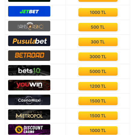
1000 TL
500 TL
300 TL
3000 TL
5000 TL
1200 TL
1500 TL
1500 TL
1000 TL