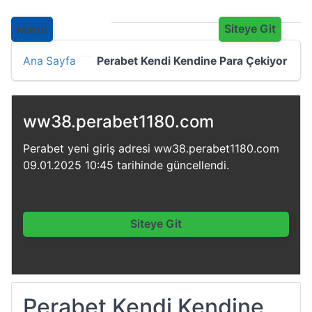
Siteye Git
Menü
Ana Sayfa
Perabet Kendi Kendine Para Çekiyor
ww38.perabet1180.com
Perabet yeni giriş adresi ww38.perabet1180.com
09.01.2025 10:45 tarihinde güncellendi.
Siteye Git
Perabet Kendi Kendine