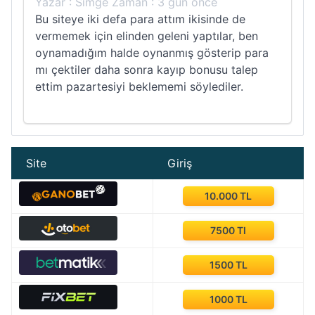
Yazar : Simge Zaman : 3 gün önce
Bu siteye iki defa para attım ikisinde de
vermemek için elinden geleni yaptılar, ben
oynamadığım halde oynanmış gösterip para
mı çektiler daha sonra kayıp bonusu talep
ettim pazartesiyi beklememi söylediler.
Site
Giriş
10.000 TL
7500 Tl
1500 TL
1000 TL