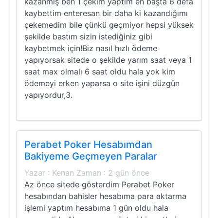
kazanmış ben 1 çekim yaptım en başta 6 defa
kaybettim enteresan bir daha ki kazandığımı
çekemedim bile çünkü geçmiyor hepsi yüksek
şekilde bastım sizin istediğiniz gibi
kaybetmek için!Biz nasıl hızlı ödeme
yapıyorsak sitede o şekilde yarım saat veya 1
saat max olmalı 6 saat oldu hala yok kim
ödemeyi erken yaparsa o site işini düzgün
yapıyordur,3.
Perabet Poker Hesabımdan
Bakiyeme Geçmeyen Paralar
Yazar : Kenan Zaman : 2 gün önce
Az önce sitede gösterdim Perabet Poker
hesabından bahisler hesabıma para aktarma
işlemi yaptım hesabıma 1 gün oldu hala