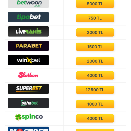
5000 TL
750 TL
2000 TL
1500 TL
2000 TL
4000 TL
17.500 TL
1000 TL
4000 TL