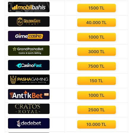
1500 TL
40.000 TL
1000 TL
3000 TL
7500 TL
150 TL
1000 TL
2500 TL
10.000 TL