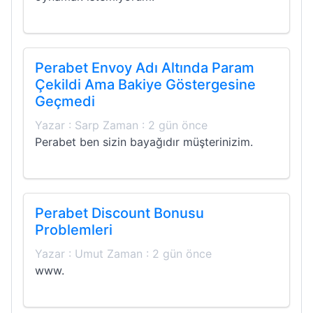
Perabet Envoy Adı Altında Param
Çekildi Ama Bakiye Göstergesine
Geçmedi
Yazar : Sarp Zaman : 2 gün önce
Perabet ben sizin bayağıdır müşterinizim.
Perabet Discount Bonusu
Problemleri
Yazar : Umut Zaman : 2 gün önce
www.