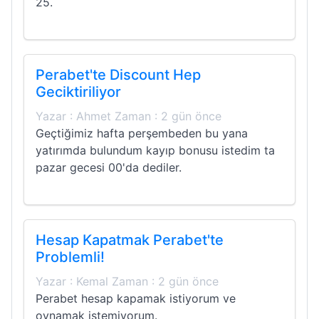
25.
Perabet'te Discount Hep
Geciktiriliyor
Yazar : Ahmet Zaman : 2 gün önce
Geçtiğimiz hafta perşembeden bu yana
yatırımda bulundum kayıp bonusu istedim ta
pazar gecesi 00'da dediler.
Hesap Kapatmak Perabet'te
Problemli!
Yazar : Kemal Zaman : 2 gün önce
Perabet hesap kapamak istiyorum ve
oynamak istemiyorum.