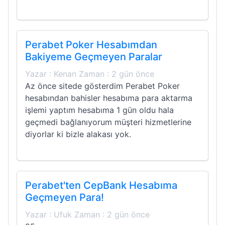
Perabet Poker Hesabımdan
Bakiyeme Geçmeyen Paralar
Yazar : Kenan Zaman : 2 gün önce
Az önce sitede gösterdim Perabet Poker
hesabından bahisler hesabıma para aktarma
işlemi yaptım hesabıma 1 gün oldu hala
geçmedi bağlanıyorum müşteri hizmetlerine
diyorlar ki bizle alakası yok.
Perabet'ten CepBank Hesabıma
Geçmeyen Para!
Yazar : Ufuk Zaman : 2 gün önce