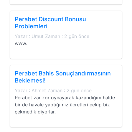
Perabet Discount Bonusu
Problemleri
Yazar : Umut Zaman : 2 gün önce
www.
Perabet Bahis Sonuçlandırmasının
Beklemesi!
Yazar : Ahmet Zaman : 2 gün önce
Perabet zar zor oynayarak kazandığım halde
bir de havale yaptığımız ücretleri çekip biz
çekmedik diyorlar.