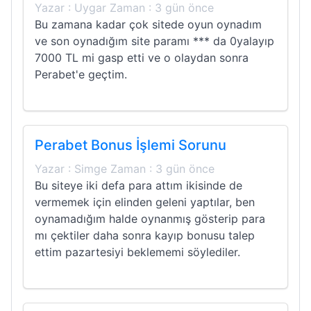
Yazar : Uygar Zaman : 3 gün önce
Bu zamana kadar çok sitede oyun oynadım
ve son oynadığım site paramı *** da 0yalayıp
7000 TL mi gasp etti ve o olaydan sonra
Perabet'e geçtim.
Perabet Bonus İşlemi Sorunu
Yazar : Simge Zaman : 3 gün önce
Bu siteye iki defa para attım ikisinde de
vermemek için elinden geleni yaptılar, ben
oynamadığım halde oynanmış gösterip para
mı çektiler daha sonra kayıp bonusu talep
ettim pazartesiyi beklememi söylediler.