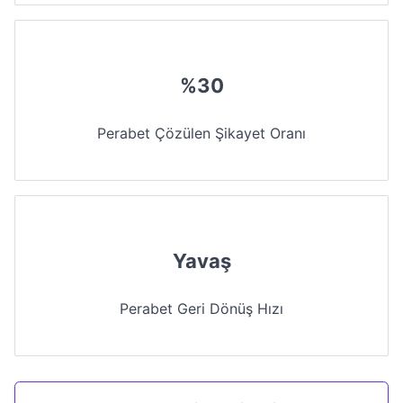
%30
Perabet Çözülen Şikayet Oranı
Yavaş
Perabet Geri Dönüş Hızı