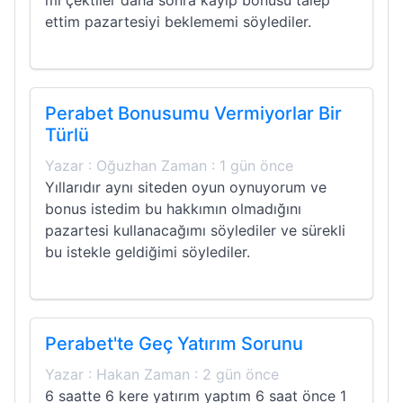
mı çektiler daha sonra kayıp bonusu talep
ettim pazartesiyi beklememi söylediler.
Perabet Bonusumu Vermiyorlar Bir
Türlü
Yazar : Oğuzhan Zaman : 1 gün önce
Yıllarıdır aynı siteden oyun oynuyorum ve
bonus istedim bu hakkımın olmadığını
pazartesi kullanacağımı söylediler ve sürekli
bu istekle geldiğimi söylediler.
Perabet'te Geç Yatırım Sorunu
Yazar : Hakan Zaman : 2 gün önce
6 saatte 6 kere yatırım yaptım 6 saat önce 1