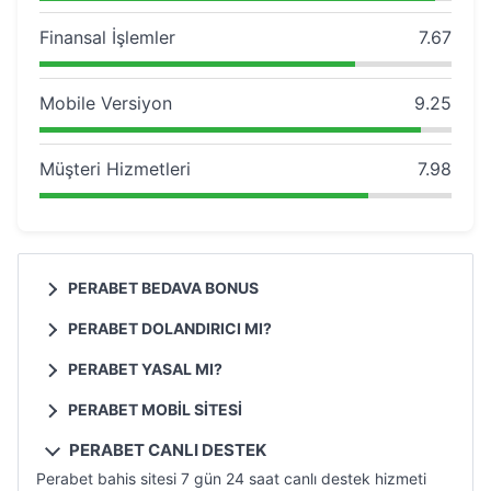
Finansal İşlemler
7.67
Mobile Versiyon
9.25
Müşteri Hizmetleri
7.98
PERABET BEDAVA BONUS
Perabet deneme bonusu mevcut değildir.
PERABET DOLANDIRICI MI?
Perabet güvenilir ve kaliteli bir bahis sitesidir. Dolandırıcı
PERABET YASAL MI?
bir bahis sitesi değildir.
Perabet Türkiye'de yasal olarak hizmet vermemektedir.
PERABET MOBIL SITESI
Perabet mobil sitesi bulunmaktadır. İstediğiniz yerden cep
PERABET CANLI DESTEK
telefonunuz ile bahis alabilirsiniz.
Perabet bahis sitesi 7 gün 24 saat canlı destek hizmeti