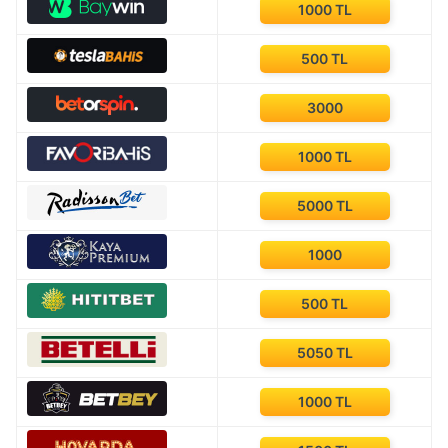
1000 TL
500 TL
3000
1000 TL
5000 TL
1000
500 TL
5050 TL
1000 TL