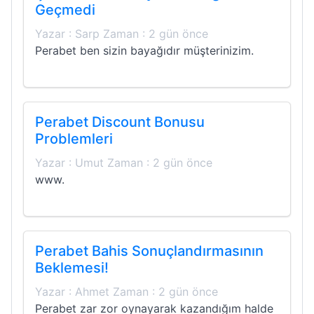
Geçmedi
Yazar : Sarp Zaman : 2 gün önce
Perabet ben sizin bayağıdır müşterinizim.
Perabet Discount Bonusu
Problemleri
Yazar : Umut Zaman : 2 gün önce
www.
Perabet Bahis Sonuçlandırmasının
Beklemesi!
Yazar : Ahmet Zaman : 2 gün önce
Perabet zar zor oynayarak kazandığım halde