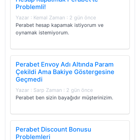
Problemli!
Yazar : Kemal Zaman : 2 gün önce
Perabet hesap kapamak istiyorum ve
oynamak istemiyorum.
Perabet Envoy Adı Altında Param
Çekildi Ama Bakiye Göstergesine
Geçmedi
Yazar : Sarp Zaman : 2 gün önce
Perabet ben sizin bayağıdır müşterinizim.
Perabet Discount Bonusu
Problemleri