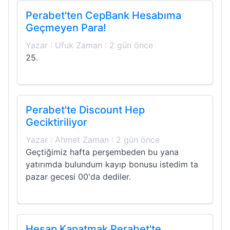
Perabet'ten CepBank Hesabıma
Geçmeyen Para!
Yazar : Ufuk Zaman : 2 gün önce
25.
Perabet'te Discount Hep
Geciktiriliyor
Yazar : Ahmet Zaman : 2 gün önce
Geçtiğimiz hafta perşembeden bu yana
yatırımda bulundum kayıp bonusu istedim ta
pazar gecesi 00'da dediler.
Hesap Kapatmak Perabet'te