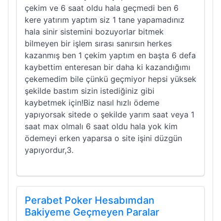
çekim ve 6 saat oldu hala geçmedi ben 6
kere yatırım yaptım siz 1 tane yapamadınız
hala sinir sistemini bozuyorlar bitmek
bilmeyen bir işlem sırası sanırsın herkes
kazanmış ben 1 çekim yaptım en başta 6 defa
kaybettim enteresan bir daha ki kazandığımı
çekemedim bile çünkü geçmiyor hepsi yüksek
şekilde bastım sizin istediğiniz gibi
kaybetmek için!Biz nasıl hızlı ödeme
yapıyorsak sitede o şekilde yarım saat veya 1
saat max olmalı 6 saat oldu hala yok kim
ödemeyi erken yaparsa o site işini düzgün
yapıyordur,3.
Perabet Poker Hesabımdan
Bakiyeme Geçmeyen Paralar