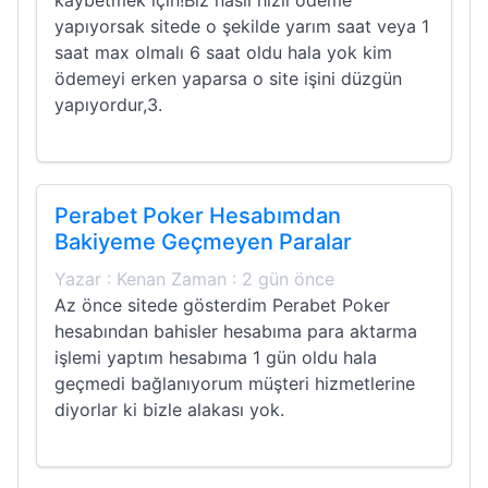
kaybetmek için!Biz nasıl hızlı ödeme
yapıyorsak sitede o şekilde yarım saat veya 1
saat max olmalı 6 saat oldu hala yok kim
ödemeyi erken yaparsa o site işini düzgün
yapıyordur,3.
Perabet Poker Hesabımdan
Bakiyeme Geçmeyen Paralar
Yazar : Kenan Zaman : 2 gün önce
Az önce sitede gösterdim Perabet Poker
hesabından bahisler hesabıma para aktarma
işlemi yaptım hesabıma 1 gün oldu hala
geçmedi bağlanıyorum müşteri hizmetlerine
diyorlar ki bizle alakası yok.