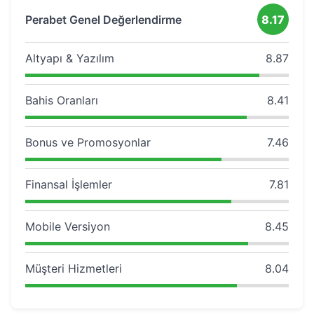
Perabet Genel Değerlendirme
8.17
Altyapı & Yazılım
8.87
Bahis Oranları
8.41
Bonus ve Promosyonlar
7.46
Finansal İşlemler
7.81
Mobile Versiyon
8.45
Müşteri Hizmetleri
8.04