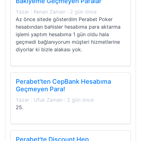
Bakiyeme Geçmeyen Paralar
Yazar : Kenan Zaman : 2 gün önce
Az önce sitede gösterdim Perabet Poker
hesabından bahisler hesabıma para aktarma
işlemi yaptım hesabıma 1 gün oldu hala
geçmedi bağlanıyorum müşteri hizmetlerine
diyorlar ki bizle alakası yok.
Perabet'ten CepBank Hesabıma
Geçmeyen Para!
Yazar : Ufuk Zaman : 2 gün önce
25.
Perabet'te Discount Hep