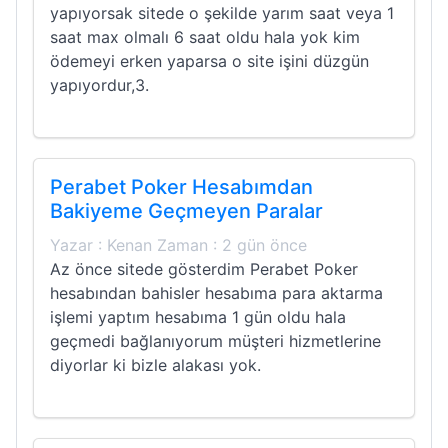
yapıyorsak sitede o şekilde yarım saat veya 1
saat max olmalı 6 saat oldu hala yok kim
ödemeyi erken yaparsa o site işini düzgün
yapıyordur,3.
Perabet Poker Hesabımdan
Bakiyeme Geçmeyen Paralar
Yazar : Kenan Zaman : 2 gün önce
Az önce sitede gösterdim Perabet Poker
hesabından bahisler hesabıma para aktarma
işlemi yaptım hesabıma 1 gün oldu hala
geçmedi bağlanıyorum müşteri hizmetlerine
diyorlar ki bizle alakası yok.