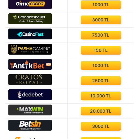
1000 TL
3000 TL
7500 TL
150 TL
1000 TL
2500 TL
10.000 TL
20.000 TL
3000 TL