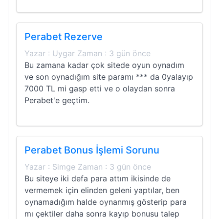
Perabet Rezerve
Yazar : Uygar Zaman : 3 gün önce
Bu zamana kadar çok sitede oyun oynadım
ve son oynadığım site paramı *** da 0yalayıp
7000 TL mi gasp etti ve o olaydan sonra
Perabet'e geçtim.
Perabet Bonus İşlemi Sorunu
Yazar : Simge Zaman : 3 gün önce
Bu siteye iki defa para attım ikisinde de
vermemek için elinden geleni yaptılar, ben
oynamadığım halde oynanmış gösterip para
mı çektiler daha sonra kayıp bonusu talep