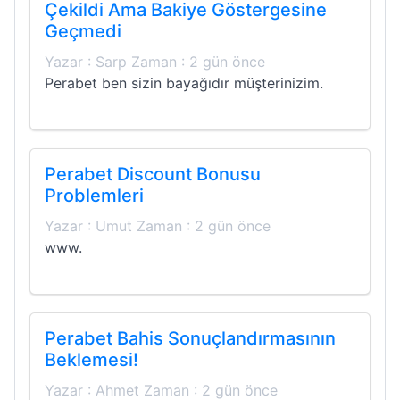
Çekildi Ama Bakiye Göstergesine
Geçmedi
Yazar : Sarp Zaman : 2 gün önce
Perabet ben sizin bayağıdır müşterinizim.
Perabet Discount Bonusu
Problemleri
Yazar : Umut Zaman : 2 gün önce
www.
Perabet Bahis Sonuçlandırmasının
Beklemesi!
Yazar : Ahmet Zaman : 2 gün önce