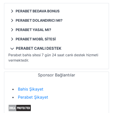
PERABET BEDAVA BONUS
Perabet deneme bonusu mevcut değildir.
PERABET DOLANDIRICI MI?
Perabet güvenilir ve kaliteli bir bahis sitesidir. Dolandırıcı
PERABET YASAL MI?
bir bahis sitesi değildir.
Perabet Türkiye'de yasal olarak hizmet vermemektedir.
PERABET MOBIL SITESI
Perabet mobil sitesi bulunmaktadır. İstediğiniz yerden cep
PERABET CANLI DESTEK
telefonunuz ile bahis alabilirsiniz.
Perabet bahis sitesi 7 gün 24 saat canlı destek hizmeti
vermektedir.
Sponsor Bağlantılar
Bahis Şikayet
Perabet Şikayet