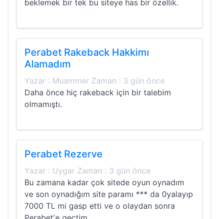
beklemek bir tek bu siteye has bir özellik.
Perabet Rakeback Hakkimı
Alamadım
Yazar : Muammer Zaman : 3 gün önce
Daha önce hiç rakeback için bir talebim
olmamıştı.
Perabet Rezerve
Yazar : Uygar Zaman : 3 gün önce
Bu zamana kadar çok sitede oyun oynadım
ve son oynadığım site paramı *** da 0yalayıp
7000 TL mi gasp etti ve o olaydan sonra
Perabet'e geçtim.