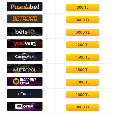
300 TL
3000 TL
5000 TL
1200 TL
1500 TL
1500 TL
1000 TL
1000 TL
3000 TL