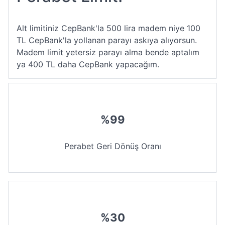
Alt limitiniz CepBank'la 500 lira madem niye 100
TL CepBank'la yollanan parayı askıya alıyorsun.
Madem limit yetersiz parayı alma bende aptalım
ya 400 TL daha CepBank yapacağım.
%99
Perabet Geri Dönüş Oranı
%30