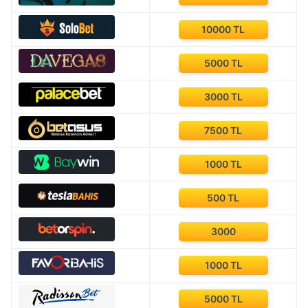
10000 TL
5000 TL
3000 TL
7500 TL
1000 TL
500 TL
3000
1000 TL
5000 TL