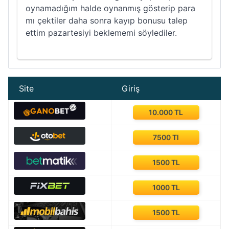
oynamadığım halde oynanmış gösterip para
mı çektiler daha sonra kayıp bonusu talep
ettim pazartesiyi beklememi söylediler.
Site
Giriş
10.000 TL
7500 Tl
1500 TL
1000 TL
1500 TL