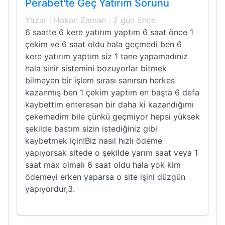
Perabet'te Geç Yatırım Sorunu
Yazar : Hakan Zaman : 2 gün önce
6 saatte 6 kere yatırım yaptım 6 saat önce 1
çekim ve 6 saat oldu hala geçmedi ben 6
kere yatırım yaptım siz 1 tane yapamadınız
hala sinir sistemini bozuyorlar bitmek
bilmeyen bir işlem sırası sanırsın herkes
kazanmış ben 1 çekim yaptım en başta 6 defa
kaybettim enteresan bir daha ki kazandığımı
çekemedim bile çünkü geçmiyor hepsi yüksek
şekilde bastım sizin istediğiniz gibi
kaybetmek için!Biz nasıl hızlı ödeme
yapıyorsak sitede o şekilde yarım saat veya 1
saat max olmalı 6 saat oldu hala yok kim
ödemeyi erken yaparsa o site işini düzgün
yapıyordur,3.