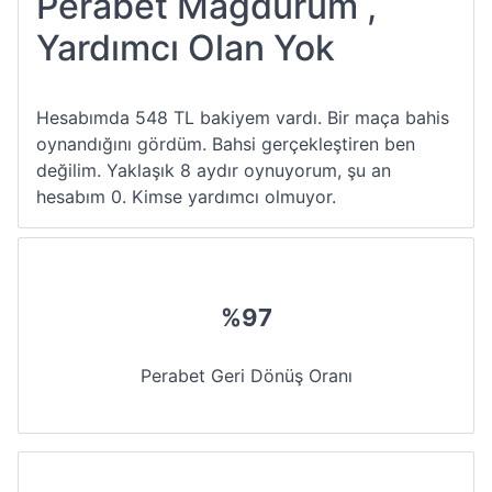
Perabet Mağdurum ,
Yardımcı Olan Yok
Hesabımda 548 TL bakiyem vardı. Bir maça bahis
oynandığını gördüm. Bahsi gerçekleştiren ben
değilim. Yaklaşık 8 aydır oynuyorum, şu an
hesabım 0. Kimse yardımcı olmuyor.
%97
Perabet Geri Dönüş Oranı