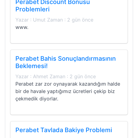
Perabet Discount Bonusu
Problemleri
Yazar : Umut Zaman : 2 gün önce
www.
Perabet Bahis Sonuçlandırmasının
Beklemesi!
Yazar : Ahmet Zaman : 2 gün önce
Perabet zar zor oynayarak kazandığım halde
bir de havale yaptığımız ücretleri çekip biz
çekmedik diyorlar.
Perabet Tavlada Bakiye Problemi