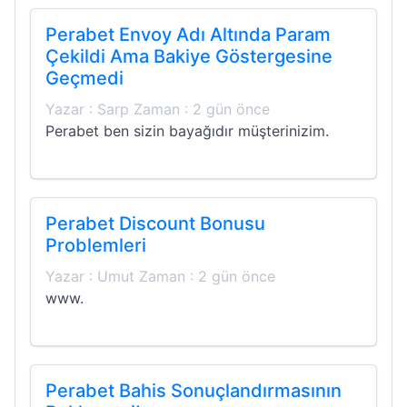
Perabet Envoy Adı Altında Param
Çekildi Ama Bakiye Göstergesine
Geçmedi
Yazar : Sarp Zaman : 2 gün önce
Perabet ben sizin bayağıdır müşterinizim.
Perabet Discount Bonusu
Problemleri
Yazar : Umut Zaman : 2 gün önce
www.
Perabet Bahis Sonuçlandırmasının