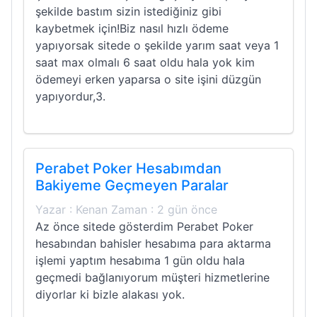
şekilde bastım sizin istediğiniz gibi
kaybetmek için!Biz nasıl hızlı ödeme
yapıyorsak sitede o şekilde yarım saat veya 1
saat max olmalı 6 saat oldu hala yok kim
ödemeyi erken yaparsa o site işini düzgün
yapıyordur,3.
Perabet Poker Hesabımdan
Bakiyeme Geçmeyen Paralar
Yazar : Kenan Zaman : 2 gün önce
Az önce sitede gösterdim Perabet Poker
hesabından bahisler hesabıma para aktarma
işlemi yaptım hesabıma 1 gün oldu hala
geçmedi bağlanıyorum müşteri hizmetlerine
diyorlar ki bizle alakası yok.