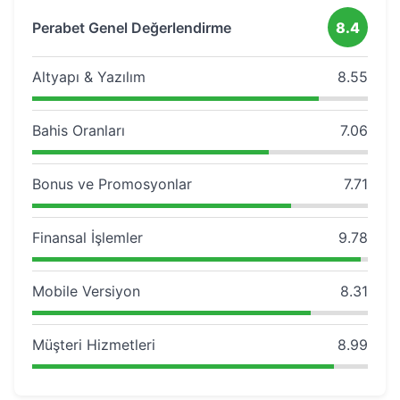
Perabet Genel Değerlendirme
8.4
Altyapı & Yazılım
8.55
Bahis Oranları
7.06
Bonus ve Promosyonlar
7.71
Finansal İşlemler
9.78
Mobile Versiyon
8.31
Müşteri Hizmetleri
8.99