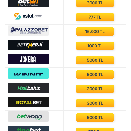
3000 TL
777 TL
15.000 TL
1000 TL
5000 TL
5000 TL
3000 TL
3000 TL
5000 TL