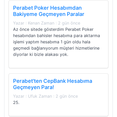
Perabet Poker Hesabımdan
Bakiyeme Geçmeyen Paralar
Yazar : Kenan Zaman : 2 gün önce
Az önce sitede gösterdim Perabet Poker
hesabından bahisler hesabıma para aktarma
işlemi yaptım hesabıma 1 gün oldu hala
geçmedi bağlanıyorum müşteri hizmetlerine
diyorlar ki bizle alakası yok.
Perabet'ten CepBank Hesabıma
Geçmeyen Para!
Yazar : Ufuk Zaman : 2 gün önce
25.