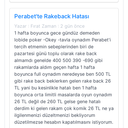
Perabet'te Rakeback Hatası
Yazar : Fırat Zaman : 2 gün önce
1 hafta boyunca gece gündüz demeden
lobide poker -Okey -tavla oynadım Perabet'i
tercih etmemin sebeplerinden biri de
pazartesi günü toplu olarak rake back
almamdı genelde 400 500 390 -690 gibi
rakamlarda aldım geçen hafta 1 hafta
boyunca full oynadım neredeyse ben 500 TL
gibi rake back beklerken gelen rake back 26
TL yani bu kesinlikle hatalı ben 1 hafta
boyunca orta limitli masalarda oyun oynadım
26 TL değil de 260 TL gelse gene hatalı
derdim ki gelen rakam çok komik 26 TL ne ya
ilgilenmenizi düzeltmenizi bekliyorum
düzetilmezse hesabın kapatılmasını istiyorum.