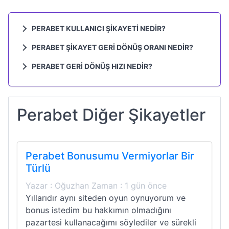
PERABET KULLANICI ŞIKAYETI NEDIR?
Perabet Mesajlarından Bıktık!
PERABET ŞIKAYET GERI DÖNÜŞ ORANI NEDIR?
Perabet şikayet geri dönüş oranı %99 dir.
PERABET GERI DÖNÜŞ HIZI NEDIR?
Perabet geri dönüş hızı %30 dır.
Perabet Diğer Şikayetler
Perabet Bonusumu Vermiyorlar Bir
Türlü
Yazar : Oğuzhan Zaman : 1 gün önce
Yıllarıdır aynı siteden oyun oynuyorum ve
bonus istedim bu hakkımın olmadığını
pazartesi kullanacağımı söylediler ve sürekli