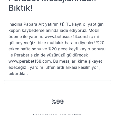
Bıktık!
İnadına Papara Alt yatırım (1) TL kayıt ol yaptığın
kupon kaybederse anında iade ediyoruz. Mobil
ödeme ile yatırım. www.betasusx14.com.hiç mi
gülmeyeceğiz, bize mutluluk haram diyenler! %20
erken hafta sonu ve %20 gece keyfi kayıp bonusu
ile Perabet sizin de yüzünüzü güldürecek
www.perabet158.com. Bu mesajları kime şikayet
edeceğiz , yardım lütfen ardı arkası kesilmiyor ,
bıktırdılar.
%99