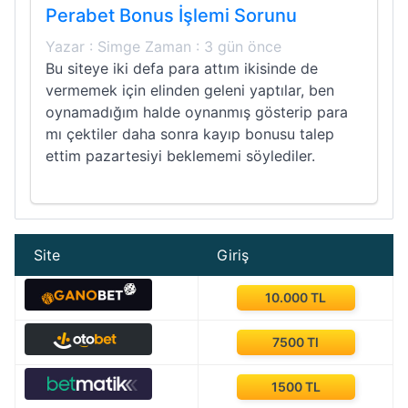
Perabet Bonus İşlemi Sorunu
Yazar : Simge Zaman : 3 gün önce
Bu siteye iki defa para attım ikisinde de
vermemek için elinden geleni yaptılar, ben
oynamadığım halde oynanmış gösterip para
mı çektiler daha sonra kayıp bonusu talep
ettim pazartesiyi beklememi söylediler.
Site
Giriş
10.000 TL
7500 Tl
1500 TL