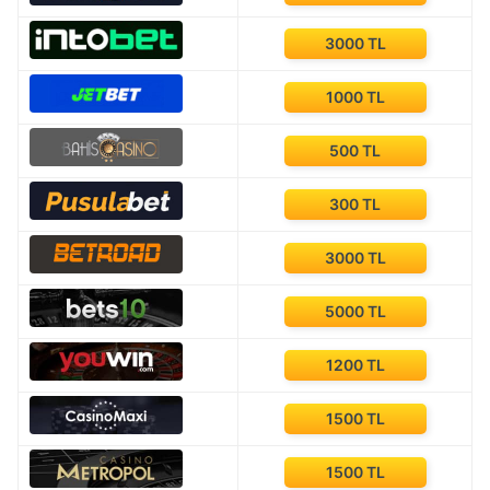
3000 TL
1000 TL
500 TL
300 TL
3000 TL
5000 TL
1200 TL
1500 TL
1500 TL