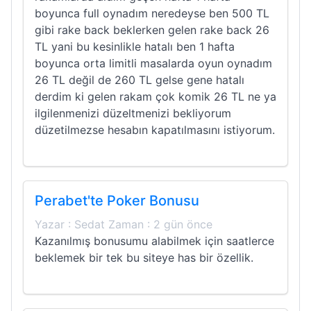
boyunca full oynadım neredeyse ben 500 TL
gibi rake back beklerken gelen rake back 26
TL yani bu kesinlikle hatalı ben 1 hafta
boyunca orta limitli masalarda oyun oynadım
26 TL değil de 260 TL gelse gene hatalı
derdim ki gelen rakam çok komik 26 TL ne ya
ilgilenmenizi düzeltmenizi bekliyorum
düzetilmezse hesabın kapatılmasını istiyorum.
Perabet'te Poker Bonusu
Yazar : Sedat Zaman : 2 gün önce
Kazanılmış bonusumu alabilmek için saatlerce
beklemek bir tek bu siteye has bir özellik.