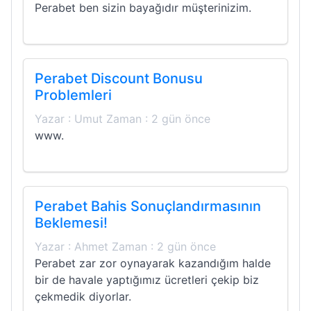
Perabet ben sizin bayağıdır müşterinizim.
Perabet Discount Bonusu
Problemleri
Yazar : Umut Zaman : 2 gün önce
www.
Perabet Bahis Sonuçlandırmasının
Beklemesi!
Yazar : Ahmet Zaman : 2 gün önce
Perabet zar zor oynayarak kazandığım halde
bir de havale yaptığımız ücretleri çekip biz
çekmedik diyorlar.