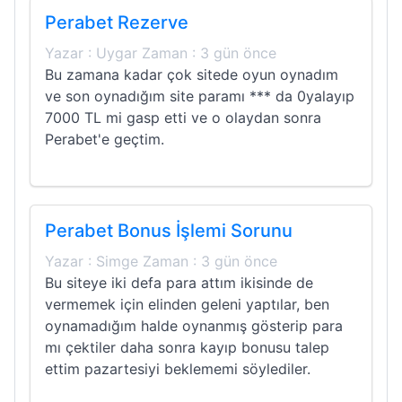
Perabet Rezerve
Yazar : Uygar Zaman : 3 gün önce
Bu zamana kadar çok sitede oyun oynadım
ve son oynadığım site paramı *** da 0yalayıp
7000 TL mi gasp etti ve o olaydan sonra
Perabet'e geçtim.
Perabet Bonus İşlemi Sorunu
Yazar : Simge Zaman : 3 gün önce
Bu siteye iki defa para attım ikisinde de
vermemek için elinden geleni yaptılar, ben
oynamadığım halde oynanmış gösterip para
mı çektiler daha sonra kayıp bonusu talep
ettim pazartesiyi beklememi söylediler.