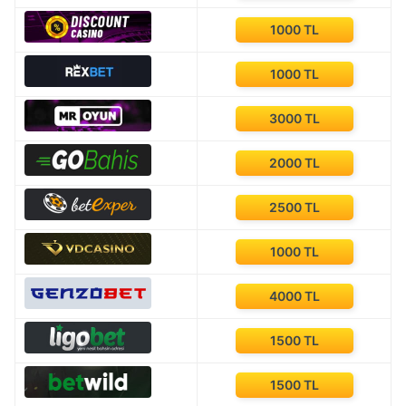
1000 TL
1000 TL
3000 TL
2000 TL
2500 TL
1000 TL
4000 TL
1500 TL
1500 TL