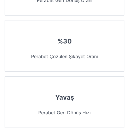
Perabet Geri Dönüş Oranı
%30
Perabet Çözülen Şikayet Oranı
Yavaş
Perabet Geri Dönüş Hızı