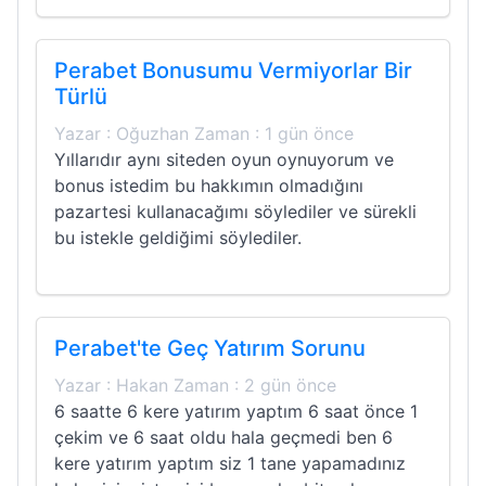
Perabet Bonusumu Vermiyorlar Bir
Türlü
Yazar : Oğuzhan Zaman : 1 gün önce
Yıllarıdır aynı siteden oyun oynuyorum ve
bonus istedim bu hakkımın olmadığını
pazartesi kullanacağımı söylediler ve sürekli
bu istekle geldiğimi söylediler.
Perabet'te Geç Yatırım Sorunu
Yazar : Hakan Zaman : 2 gün önce
6 saatte 6 kere yatırım yaptım 6 saat önce 1
çekim ve 6 saat oldu hala geçmedi ben 6
kere yatırım yaptım siz 1 tane yapamadınız