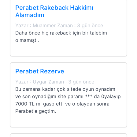
Perabet Rakeback Hakkimı
Alamadım
Yazar : Muammer Zaman : 3 gün önce
Daha önce hiç rakeback için bir talebim
olmamıştı.
Perabet Rezerve
Yazar : Uygar Zaman : 3 gün önce
Bu zamana kadar çok sitede oyun oynadım
ve son oynadığım site paramı *** da 0yalayıp
7000 TL mi gasp etti ve o olaydan sonra
Perabet'e geçtim.