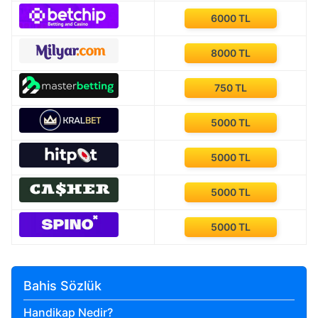
6000 TL
8000 TL
750 TL
5000 TL
5000 TL
5000 TL
5000 TL
Bahis Sözlük
Handikap Nedir?