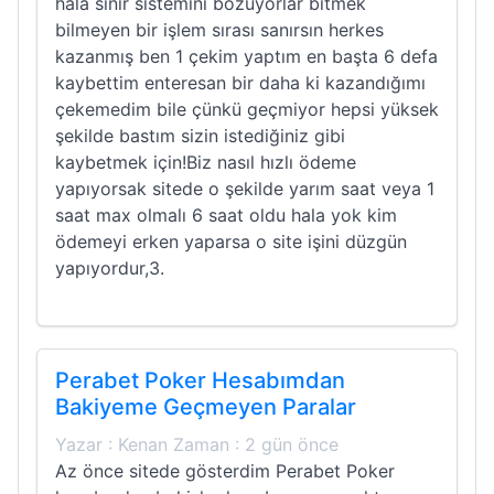
hala sinir sistemini bozuyorlar bitmek
bilmeyen bir işlem sırası sanırsın herkes
kazanmış ben 1 çekim yaptım en başta 6 defa
kaybettim enteresan bir daha ki kazandığımı
çekemedim bile çünkü geçmiyor hepsi yüksek
şekilde bastım sizin istediğiniz gibi
kaybetmek için!Biz nasıl hızlı ödeme
yapıyorsak sitede o şekilde yarım saat veya 1
saat max olmalı 6 saat oldu hala yok kim
ödemeyi erken yaparsa o site işini düzgün
yapıyordur,3.
Perabet Poker Hesabımdan
Bakiyeme Geçmeyen Paralar
Yazar : Kenan Zaman : 2 gün önce
Az önce sitede gösterdim Perabet Poker