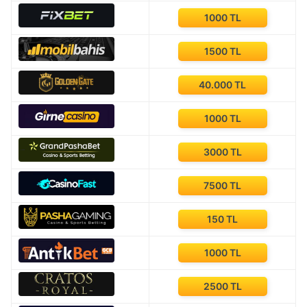
1000 TL
1500 TL
40.000 TL
1000 TL
3000 TL
7500 TL
150 TL
1000 TL
2500 TL