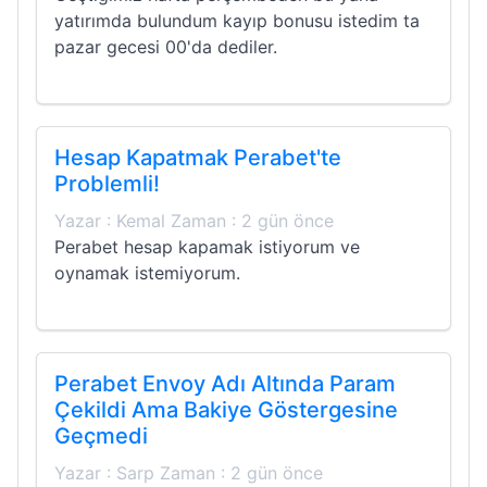
yatırımda bulundum kayıp bonusu istedim ta
pazar gecesi 00'da dediler.
Hesap Kapatmak Perabet'te
Problemli!
Yazar : Kemal Zaman : 2 gün önce
Perabet hesap kapamak istiyorum ve
oynamak istemiyorum.
Perabet Envoy Adı Altında Param
Çekildi Ama Bakiye Göstergesine
Geçmedi
Yazar : Sarp Zaman : 2 gün önce