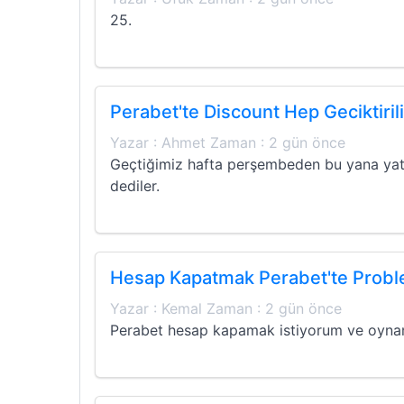
25.
Perabet'te Discount Hep Geciktiril
Yazar : Ahmet Zaman : 2 gün önce
Geçtiğimiz hafta perşembeden bu yana yat
dediler.
Hesap Kapatmak Perabet'te Proble
Yazar : Kemal Zaman : 2 gün önce
Perabet hesap kapamak istiyorum ve oyna