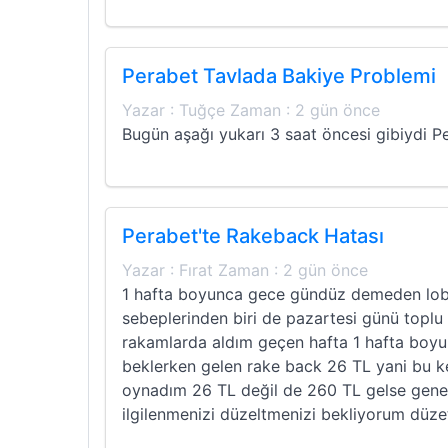
Perabet Tavlada Bakiye Problemi
Yazar : Tuğçe Zaman : 2 gün önce
Bugün aşağı yukarı 3 saat öncesi gibiydi Pe
Perabet'te Rakeback Hatası
Yazar : Fırat Zaman : 2 gün önce
1 hafta boyunca gece gündüz demeden lobi
sebeplerinden biri de pazartesi günü topl
rakamlarda aldım geçen hafta 1 hafta boyu
beklerken gelen rake back 26 TL yani bu kes
oynadım 26 TL değil de 260 TL gelse gene
ilgilenmenizi düzeltmenizi bekliyorum düze