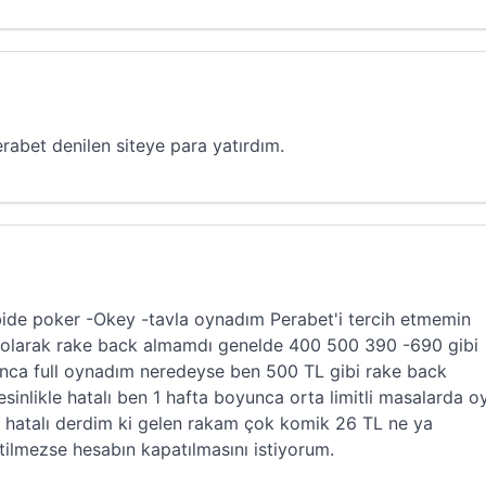
rabet denilen siteye para yatırdım.
de poker -Okey -tavla oynadım Perabet'i tercih etmemin
u olarak rake back almamdı genelde 400 500 390 -690 gibi
nca full oynadım neredeyse ben 500 TL gibi rake back
inlikle hatalı ben 1 hafta boyunca orta limitli masalarda o
 hatalı derdim ki gelen rakam çok komik 26 TL ne ya
tilmezse hesabın kapatılmasını istiyorum.