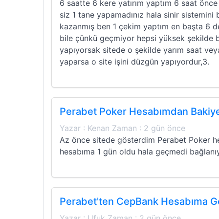
6 saatte 6 kere yatırım yaptım 6 saat önce
siz 1 tane yapamadınız hala sinir sistemini 
kazanmış ben 1 çekim yaptım en başta 6 d
bile çünkü geçmiyor hepsi yüksek şekilde ba
yapıyorsak sitede o şekilde yarım saat vey
yaparsa o site işini düzgün yapıyordur,3.
Perabet Poker Hesabımdan Bakiy
Yazar : Kenan Zaman : 2 gün önce
Az önce sitede gösterdim Perabet Poker h
hesabıma 1 gün oldu hala geçmedi bağlanıyo
Perabet'ten CepBank Hesabıma G
Yazar : Ufuk Zaman : 2 gün önce