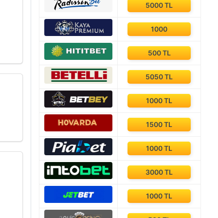
5000 TL
1000
500 TL
5050 TL
1000 TL
1500 TL
1000 TL
3000 TL
1000 TL