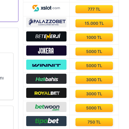
777 TL
15.000 TL
1000 TL
5000 TL
5000 TL
mı
3000 TL
3000 TL
5000 TL
750 TL