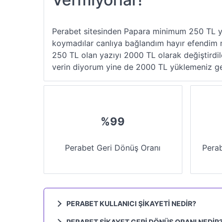
Perabet sitesinden Papara minimum 250 TL 
koymadılar canlıya bağlandım hayır efendi
250 TL olan yazıyı 2000 TL olarak değiştirdi
verin diyorum yine de 2000 TL yüklemeniz ger
%99
Perabet Geri Dönüş Oranı
Perab
PERABET KULLANICI ŞIKAYETI NEDIR?
Perabet Papara 500 TL Yükleme Yaptım Geri Vermiyo
PERABET ŞIKAYET GERI DÖNÜŞ ORANI NEDIR