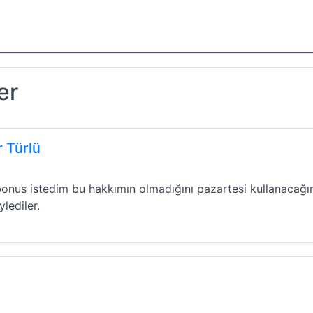
er
 Türlü
bonus istedim bu hakkımın olmadığını pazartesi kullanacağı
ylediler.