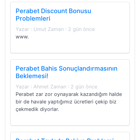
Perabet Discount Bonusu
Problemleri
Yazar : Umut Zaman : 2 gün önce
www.
Perabet Bahis Sonuçlandırmasının
Beklemesi!
Yazar : Ahmet Zaman : 2 gün önce
Perabet zar zor oynayarak kazandığım halde
bir de havale yaptığımız ücretleri çekip biz
çekmedik diyorlar.