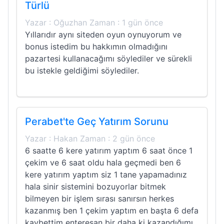
Türlü
Yazar : Oğuzhan Zaman : 1 gün önce
Yıllarıdır aynı siteden oyun oynuyorum ve
bonus istedim bu hakkımın olmadığını
pazartesi kullanacağımı söylediler ve sürekli
bu istekle geldiğimi söylediler.
Perabet'te Geç Yatırım Sorunu
Yazar : Hakan Zaman : 2 gün önce
6 saatte 6 kere yatırım yaptım 6 saat önce 1
çekim ve 6 saat oldu hala geçmedi ben 6
kere yatırım yaptım siz 1 tane yapamadınız
hala sinir sistemini bozuyorlar bitmek
bilmeyen bir işlem sırası sanırsın herkes
kazanmış ben 1 çekim yaptım en başta 6 defa
kaybettim enteresan bir daha ki kazandığımı