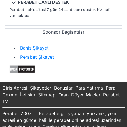
PERABET CANLI DESTEK
telefonunuz ile bahis alabilirsiniz.
Perabet bahis sitesi 7 gün 24 saat canlı destek hizmeti
vermektedir.
Sponsor Bağlantılar
Bahis Şikayet
Perabet Şikayet
Giriş Adresi
Şikayetler
Bonuslar
Para Yatırma
Para
Çekme
İletişim
Sitemap
Oranı Düşen Maçlar
Perabet
TV
Perabet 2007
Perabet'e giriş yapamıyorsanız, yeni
adresi en güncel hali ile perabet.online adresi üzerinden