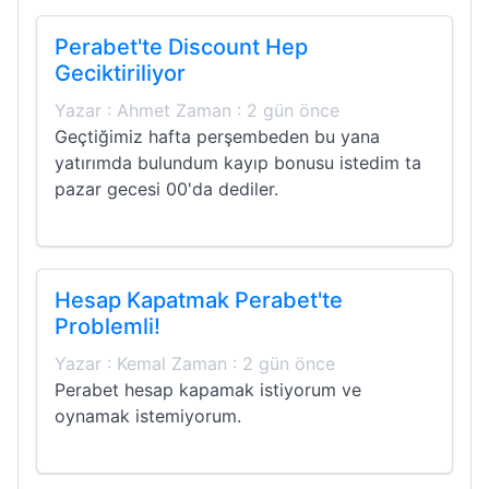
Perabet'te Discount Hep
Geciktiriliyor
Yazar : Ahmet Zaman : 2 gün önce
Geçtiğimiz hafta perşembeden bu yana
yatırımda bulundum kayıp bonusu istedim ta
pazar gecesi 00'da dediler.
Hesap Kapatmak Perabet'te
Problemli!
Yazar : Kemal Zaman : 2 gün önce
Perabet hesap kapamak istiyorum ve
oynamak istemiyorum.