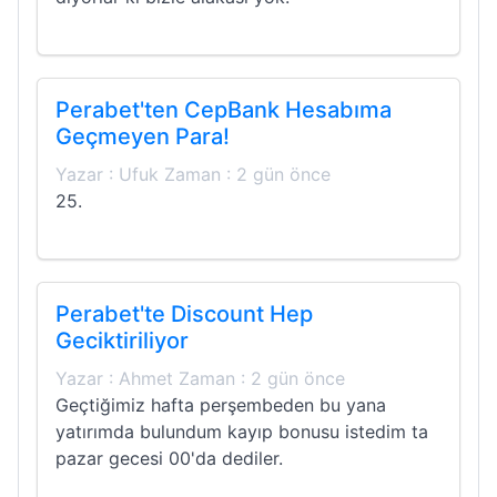
Perabet'ten CepBank Hesabıma
Geçmeyen Para!
Yazar : Ufuk Zaman : 2 gün önce
25.
Perabet'te Discount Hep
Geciktiriliyor
Yazar : Ahmet Zaman : 2 gün önce
Geçtiğimiz hafta perşembeden bu yana
yatırımda bulundum kayıp bonusu istedim ta
pazar gecesi 00'da dediler.