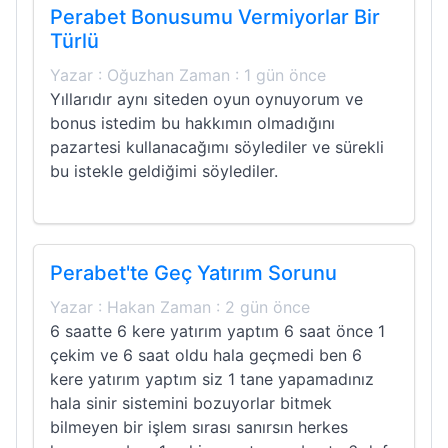
Perabet Bonusumu Vermiyorlar Bir
Türlü
Yazar : Oğuzhan Zaman : 1 gün önce
Yıllarıdır aynı siteden oyun oynuyorum ve
bonus istedim bu hakkımın olmadığını
pazartesi kullanacağımı söylediler ve sürekli
bu istekle geldiğimi söylediler.
Perabet'te Geç Yatırım Sorunu
Yazar : Hakan Zaman : 2 gün önce
6 saatte 6 kere yatırım yaptım 6 saat önce 1
çekim ve 6 saat oldu hala geçmedi ben 6
kere yatırım yaptım siz 1 tane yapamadınız
hala sinir sistemini bozuyorlar bitmek
bilmeyen bir işlem sırası sanırsın herkes