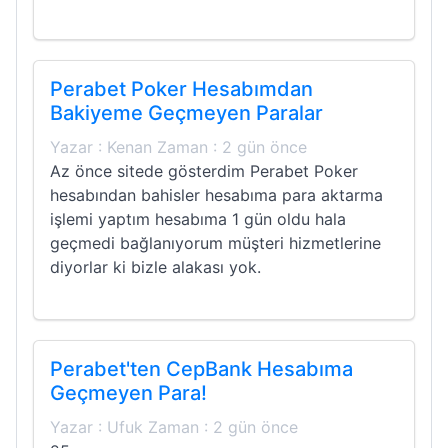
Perabet Poker Hesabımdan
Bakiyeme Geçmeyen Paralar
Yazar : Kenan Zaman : 2 gün önce
Az önce sitede gösterdim Perabet Poker
hesabından bahisler hesabıma para aktarma
işlemi yaptım hesabıma 1 gün oldu hala
geçmedi bağlanıyorum müşteri hizmetlerine
diyorlar ki bizle alakası yok.
Perabet'ten CepBank Hesabıma
Geçmeyen Para!
Yazar : Ufuk Zaman : 2 gün önce