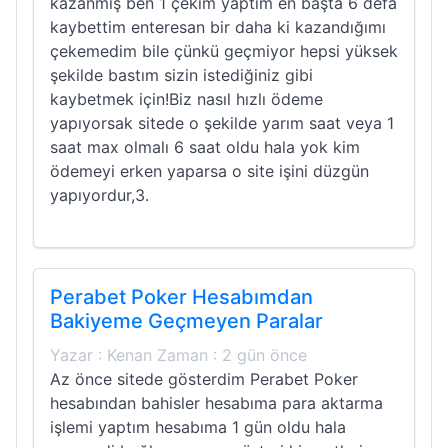
kazanmış ben 1 çekim yaptım en başta 6 defa
kaybettim enteresan bir daha ki kazandığımı
çekemedim bile çünkü geçmiyor hepsi yüksek
şekilde bastım sizin istediğiniz gibi
kaybetmek için!Biz nasıl hızlı ödeme
yapıyorsak sitede o şekilde yarım saat veya 1
saat max olmalı 6 saat oldu hala yok kim
ödemeyi erken yaparsa o site işini düzgün
yapıyordur,3.
Perabet Poker Hesabımdan
Bakiyeme Geçmeyen Paralar
Yazar : Kenan Zaman : 2 gün önce
Az önce sitede gösterdim Perabet Poker
hesabından bahisler hesabıma para aktarma
işlemi yaptım hesabıma 1 gün oldu hala