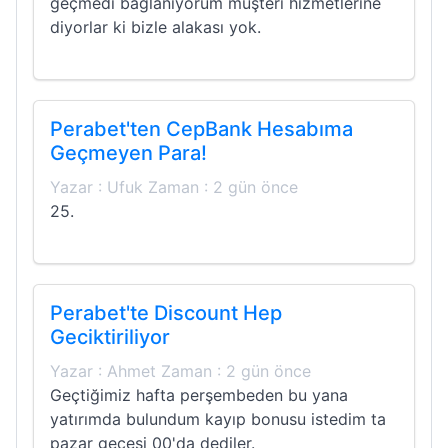
geçmedi bağlanıyorum müşteri hizmetlerine
diyorlar ki bizle alakası yok.
Perabet'ten CepBank Hesabıma
Geçmeyen Para!
Yazar : Ufuk Zaman : 2 gün önce
25.
Perabet'te Discount Hep
Geciktiriliyor
Yazar : Ahmet Zaman : 2 gün önce
Geçtiğimiz hafta perşembeden bu yana
yatırımda bulundum kayıp bonusu istedim ta
pazar gecesi 00'da dediler.