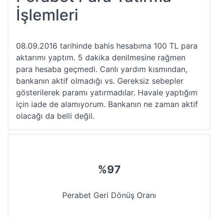
İşlemleri
08.09.2016 tarihinde bahis hesabıma 100 TL para
aktarımı yaptım. 5 dakika denilmesine rağmen
para hesaba geçmedi. Canlı yardım kısmından,
bankanın aktif olmadığı vs. Gereksiz sebepler
gösterilerek paramı yatırmadılar. Havale yaptığım
için iade de alamıyorum. Bankanın ne zaman aktif
olacağı da belli değil.
%97
Perabet Geri Dönüş Oranı