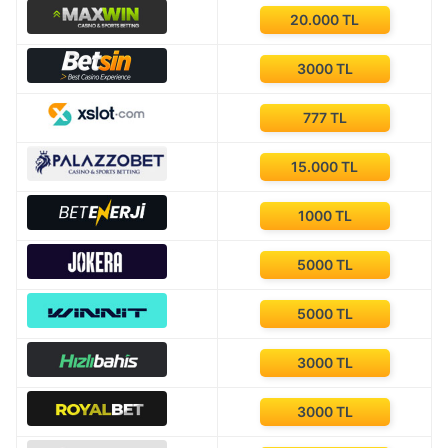
20.000 TL
3000 TL
777 TL
15.000 TL
1000 TL
5000 TL
5000 TL
3000 TL
3000 TL