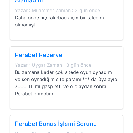
Alamadım
Yazar : Muammer Zaman : 3 gün önce
Daha önce hiç rakeback için bir talebim
olmamıştı.
Perabet Rezerve
Yazar : Uygar Zaman : 3 gün önce
Bu zamana kadar çok sitede oyun oynadım
ve son oynadığım site paramı *** da 0yalayıp
7000 TL mi gasp etti ve o olaydan sonra
Perabet'e geçtim.
Perabet Bonus İşlemi Sorunu