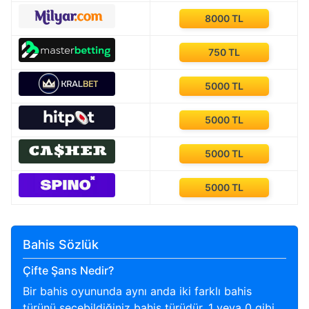
8000 TL
750 TL
5000 TL
5000 TL
5000 TL
5000 TL
Bahis Sözlük
Çifte Şans Nedir?
Bir bahis oyununda aynı anda iki farklı bahis
türünü seçebildiğiniz bahis türüdür. 1 veya 0 gibi