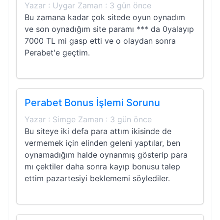
Yazar : Uygar Zaman : 3 gün önce
Bu zamana kadar çok sitede oyun oynadım
ve son oynadığım site paramı *** da 0yalayıp
7000 TL mi gasp etti ve o olaydan sonra
Perabet'e geçtim.
Perabet Bonus İşlemi Sorunu
Yazar : Simge Zaman : 3 gün önce
Bu siteye iki defa para attım ikisinde de
vermemek için elinden geleni yaptılar, ben
oynamadığım halde oynanmış gösterip para
mı çektiler daha sonra kayıp bonusu talep
ettim pazartesiyi beklememi söylediler.