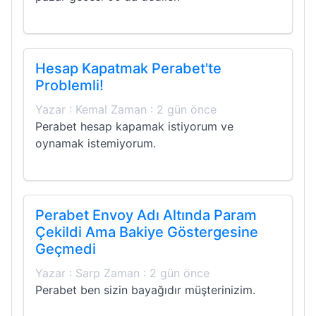
Hesap Kapatmak Perabet'te
Problemli!
Yazar : Kemal Zaman : 2 gün önce
Perabet hesap kapamak istiyorum ve
oynamak istemiyorum.
Perabet Envoy Adı Altında Param
Çekildi Ama Bakiye Göstergesine
Geçmedi
Yazar : Sarp Zaman : 2 gün önce
Perabet ben sizin bayağıdır müşterinizim.