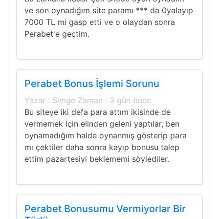
ve son oynadığım site paramı *** da 0yalayıp
7000 TL mi gasp etti ve o olaydan sonra
Perabet'e geçtim.
Perabet Bonus İşlemi Sorunu
Yazar : Simge Zaman : 3 gün önce
Bu siteye iki defa para attım ikisinde de
vermemek için elinden geleni yaptılar, ben
oynamadığım halde oynanmış gösterip para
mı çektiler daha sonra kayıp bonusu talep
ettim pazartesiyi beklememi söylediler.
Perabet Bonusumu Vermiyorlar Bir