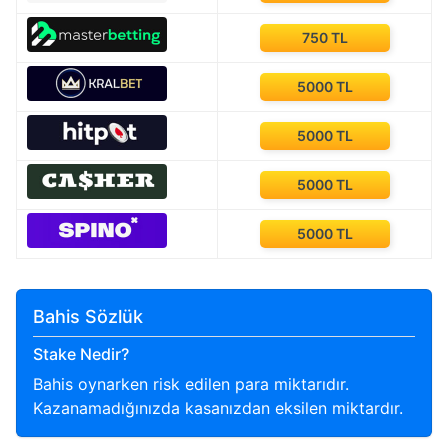
750 TL
5000 TL
5000 TL
5000 TL
5000 TL
Bahis Sözlük
Stake Nedir?
Bahis oynarken risk edilen para miktarıdır.
Kazanamadığınızda kasanızdan eksilen miktardır.