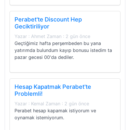
Perabet'te Discount Hep
Geciktiriliyor
Yazar : Ahmet Zaman : 2 gün önce
Geçtiğimiz hafta perşembeden bu yana
yatırımda bulundum kayıp bonusu istedim ta
pazar gecesi 00'da dediler.
Hesap Kapatmak Perabet'te
Problemli!
Yazar : Kemal Zaman : 2 gün önce
Perabet hesap kapamak istiyorum ve
oynamak istemiyorum.