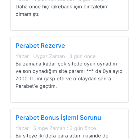
Daha önce hiç rakeback için bir talebim
olmamıştı.
Perabet Rezerve
Yazar : Uygar Zaman : 3 gün önce
Bu zamana kadar çok sitede oyun oynadım
ve son oynadığım site paramı *** da 0yalayıp
7000 TL mi gasp etti ve o olaydan sonra
Perabet'e geçtim.
Perabet Bonus İşlemi Sorunu
Yazar : Simge Zaman : 3 gün önce
Bu siteye iki defa para attım ikisinde de