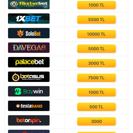
1000 TL
5500 TL
10000 TL
5000 TL
3000 TL
7500 TL
1000 TL
500 TL
3000