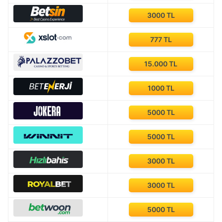
3000 TL
777 TL
15.000 TL
1000 TL
5000 TL
5000 TL
3000 TL
3000 TL
5000 TL