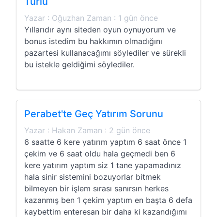
Türlü
Yazar : Oğuzhan Zaman : 1 gün önce
Yıllarıdır aynı siteden oyun oynuyorum ve
bonus istedim bu hakkımın olmadığını
pazartesi kullanacağımı söylediler ve sürekli
bu istekle geldiğimi söylediler.
Perabet'te Geç Yatırım Sorunu
Yazar : Hakan Zaman : 2 gün önce
6 saatte 6 kere yatırım yaptım 6 saat önce 1
çekim ve 6 saat oldu hala geçmedi ben 6
kere yatırım yaptım siz 1 tane yapamadınız
hala sinir sistemini bozuyorlar bitmek
bilmeyen bir işlem sırası sanırsın herkes
kazanmış ben 1 çekim yaptım en başta 6 defa
kaybettim enteresan bir daha ki kazandığımı