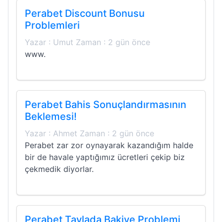
Perabet Discount Bonusu
Problemleri
Yazar : Umut Zaman : 2 gün önce
www.
Perabet Bahis Sonuçlandırmasının
Beklemesi!
Yazar : Ahmet Zaman : 2 gün önce
Perabet zar zor oynayarak kazandığım halde
bir de havale yaptığımız ücretleri çekip biz
çekmedik diyorlar.
Perabet Tavlada Bakiye Problemi