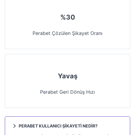
%30
Perabet Çözülen Şikayet Oranı
Yavaş
Perabet Geri Dönüş Hızı
PERABET KULLANICI ŞIKAYETI NEDIR?
Perabet Param Gelmedi