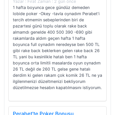
Yazar : Fırat Zaman : 2 gün önce
1 hafta boyunca gece gündüz demeden
lobide poker -Okey -tavla oynadım Perabet'i
tercih etmemin sebeplerinden biri de
pazartesi günü toplu olarak rake back
almamdı genelde 400 500 390 -690 gibi
rakamlarda aldım geçen hafta 1 hafta
boyunca full oynadım neredeyse ben 500 TL
gibi rake back beklerken gelen rake back 26
TL yani bu kesinlikle hatalı ben 1 hafta
boyunca orta limitli masalarda oyun oynadım
26 TL değil de 260 TL gelse gene hatalı
derdim ki gelen rakam çok komik 26 TL ne ya
ilgilenmenizi düzeltmenizi bekliyorum
düzetilmezse hesabın kapatılmasını istiyorum.
Perabet'te Poker Bonusu