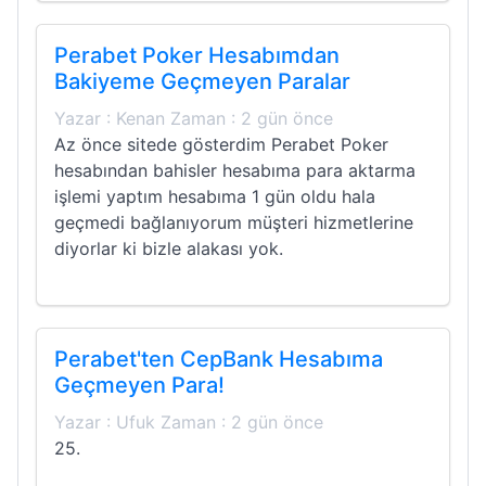
Perabet Poker Hesabımdan
Bakiyeme Geçmeyen Paralar
Yazar : Kenan Zaman : 2 gün önce
Az önce sitede gösterdim Perabet Poker
hesabından bahisler hesabıma para aktarma
işlemi yaptım hesabıma 1 gün oldu hala
geçmedi bağlanıyorum müşteri hizmetlerine
diyorlar ki bizle alakası yok.
Perabet'ten CepBank Hesabıma
Geçmeyen Para!
Yazar : Ufuk Zaman : 2 gün önce
25.