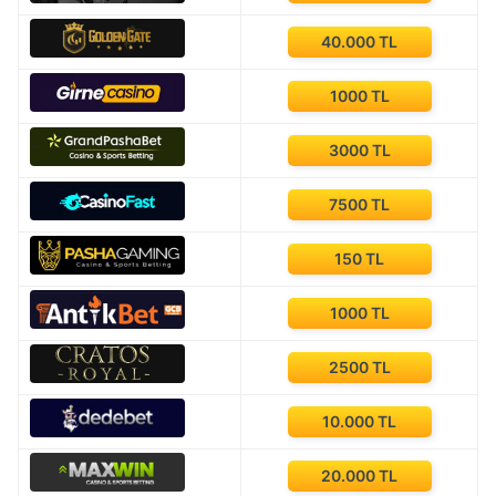
40.000 TL
1000 TL
3000 TL
7500 TL
150 TL
1000 TL
2500 TL
10.000 TL
20.000 TL