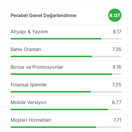
Perabet Genel Değerlendirme
8.07
Altyapı & Yazılım
8.17
Bahis Oranları
7.35
Bonus ve Promosyonlar
9.16
Finansal İşlemler
7.25
Mobile Versiyon
8.77
Müşteri Hizmetleri
7.71