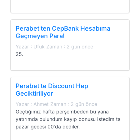
Perabet'ten CepBank Hesabıma
Geçmeyen Para!
Yazar : Ufuk Zaman : 2 gün önce
25.
Perabet'te Discount Hep
Geciktiriliyor
Yazar : Ahmet Zaman : 2 gün önce
Geçtiğimiz hafta perşembeden bu yana
yatırımda bulundum kayıp bonusu istedim ta
pazar gecesi 00'da dediler.