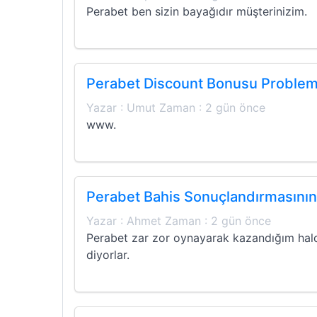
Perabet ben sizin bayağıdır müşterinizim.
Perabet Discount Bonusu Problem
Yazar : Umut Zaman : 2 gün önce
www.
Perabet Bahis Sonuçlandırmasının
Yazar : Ahmet Zaman : 2 gün önce
Perabet zar zor oynayarak kazandığım hald
diyorlar.