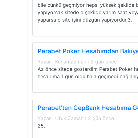
bile çünkü geçmiyor hepsi yüksek şekilde ba
yapıyorsak sitede o şekilde yarım saat vey
yaparsa o site işini düzgün yapıyordur,3.
Perabet Poker Hesabımdan Bakiy
Yazar : Kenan Zaman : 2 gün önce
Az önce sitede gösterdim Perabet Poker h
hesabıma 1 gün oldu hala geçmedi bağlanıyo
Perabet'ten CepBank Hesabıma G
Yazar : Ufuk Zaman : 2 gün önce
25.