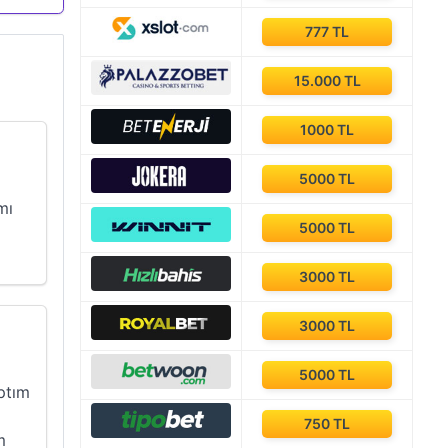
777 TL
15.000 TL
1000 TL
5000 TL
mı
5000 TL
3000 TL
3000 TL
5000 TL
ptım
750 TL
m