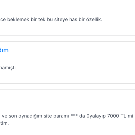
e beklemek bir tek bu siteye has bir özellik.
dım
mamıştı.
ve son oynadığım site paramı *** da 0yalayıp 7000 TL mi
tim.