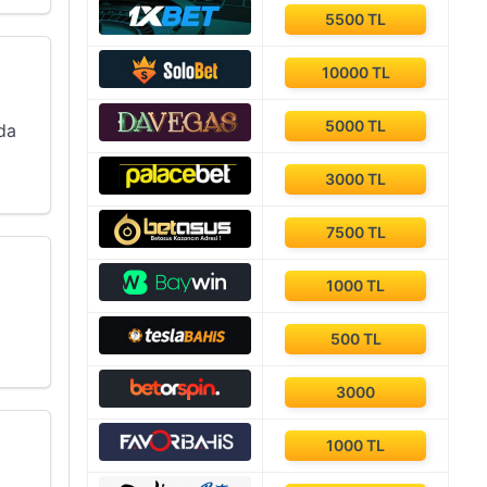
5500 TL
10000 TL
5000 TL
da
3000 TL
7500 TL
1000 TL
500 TL
3000
1000 TL