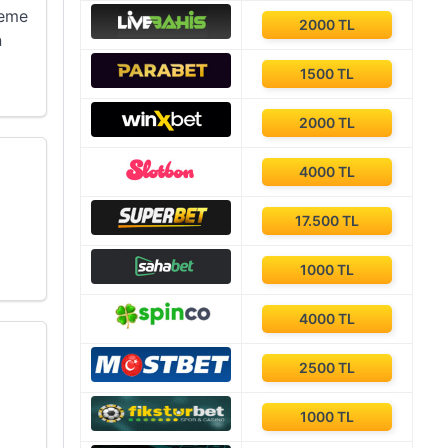
deme
2000 TL
n
1500 TL
2000 TL
4000 TL
17.500 TL
1000 TL
4000 TL
2500 TL
1000 TL