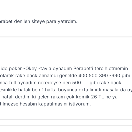
rabet denilen siteye para yatırdım.
de poker -Okey -tavla oynadım Perabet'i tercih etmemin
u olarak rake back almamdı genelde 400 500 390 -690 gibi
nca full oynadım neredeyse ben 500 TL gibi rake back
inlikle hatalı ben 1 hafta boyunca orta limitli masalarda o
 hatalı derdim ki gelen rakam çok komik 26 TL ne ya
tilmezse hesabın kapatılmasını istiyorum.