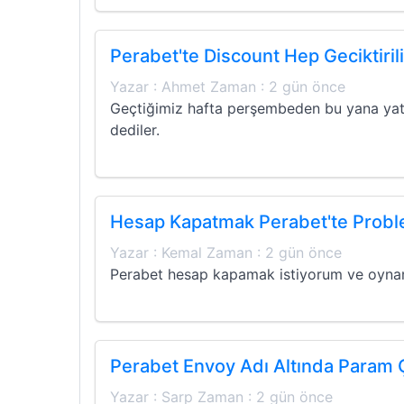
Perabet'te Discount Hep Geciktiril
Yazar : Ahmet Zaman : 2 gün önce
Geçtiğimiz hafta perşembeden bu yana yat
dediler.
Hesap Kapatmak Perabet'te Proble
Yazar : Kemal Zaman : 2 gün önce
Perabet hesap kapamak istiyorum ve oyna
Perabet Envoy Adı Altında Param
Yazar : Sarp Zaman : 2 gün önce