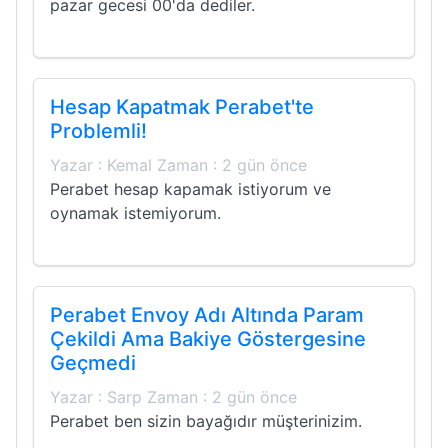
pazar gecesi 00'da dediler.
Hesap Kapatmak Perabet'te
Problemli!
Yazar : Kemal Zaman : 2 gün önce
Perabet hesap kapamak istiyorum ve
oynamak istemiyorum.
Perabet Envoy Adı Altında Param
Çekildi Ama Bakiye Göstergesine
Geçmedi
Yazar : Sarp Zaman : 2 gün önce
Perabet ben sizin bayağıdır müşterinizim.