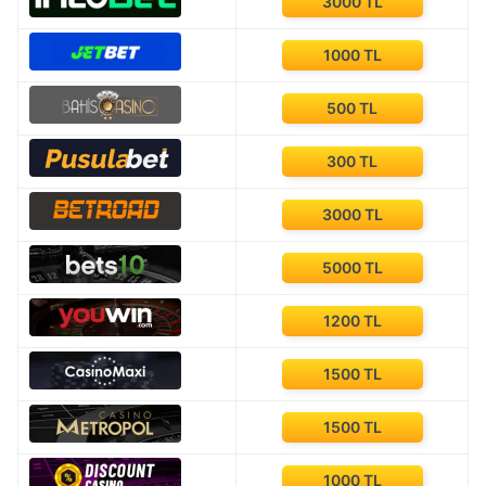
3000 TL
1000 TL
500 TL
300 TL
3000 TL
5000 TL
1200 TL
1500 TL
1500 TL
1000 TL