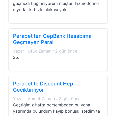
geçmedi bağlanıyorum müşteri hizmetlerine
diyorlar ki bizle alakası yok.
Perabet'ten CepBank Hesabıma
Geçmeyen Para!
Yazar : Ufuk Zaman : 2 gün önce
25.
Perabet'te Discount Hep
Geciktiriliyor
Yazar : Ahmet Zaman : 2 gün önce
Geçtiğimiz hafta perşembeden bu yana
yatırımda bulundum kayıp bonusu istedim ta