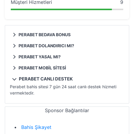
Müşteri Hizmetleri
9
PERABET BEDAVA BONUS
Perabet deneme bonusu mevcut değildir.
PERABET DOLANDIRICI MI?
Perabet güvenilir ve kaliteli bir bahis sitesidir. Dolandırıcı
PERABET YASAL MI?
bir bahis sitesi değildir.
Perabet Türkiye'de yasal olarak hizmet vermemektedir.
PERABET MOBIL SITESI
Perabet mobil sitesi bulunmaktadır. İstediğiniz yerden cep
PERABET CANLI DESTEK
telefonunuz ile bahis alabilirsiniz.
Perabet bahis sitesi 7 gün 24 saat canlı destek hizmeti
vermektedir.
Sponsor Bağlantılar
Bahis Şikayet