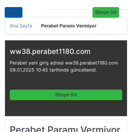
Siteye Git
Menü
Ana Sayfa
Perabet Paramı Vermiyor
ww38.perabet1180.com
Perabet yeni giriş adresi ww38.perabet1180.com
09.01.2025 10:45 tarihinde güncellendi.
Siteye Git
Perabet Paramı Vermiyor