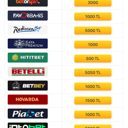
3000
1000 TL
5000 TL
1000
500 TL
5050 TL
1000 TL
1500 TL
1000 TL