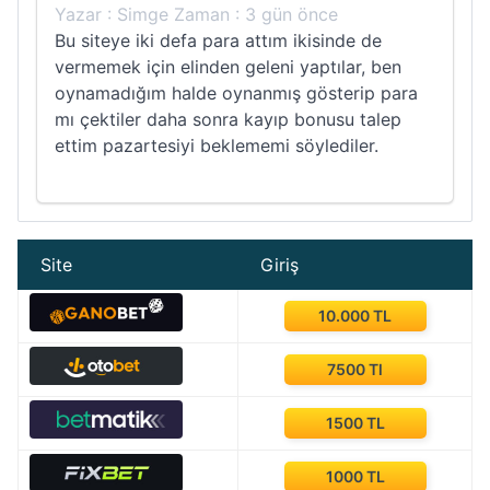
Yazar : Simge Zaman : 3 gün önce
Bu siteye iki defa para attım ikisinde de
vermemek için elinden geleni yaptılar, ben
oynamadığım halde oynanmış gösterip para
mı çektiler daha sonra kayıp bonusu talep
ettim pazartesiyi beklememi söylediler.
Site
Giriş
10.000 TL
7500 Tl
1500 TL
1000 TL