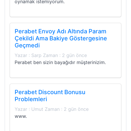
oynamak istemiyorum.
Perabet Envoy Adı Altında Param
Çekildi Ama Bakiye Göstergesine
Geçmedi
Yazar : Sarp Zaman : 2 gün önce
Perabet ben sizin bayağıdır müşterinizim.
Perabet Discount Bonusu
Problemleri
Yazar : Umut Zaman : 2 gün önce
www.