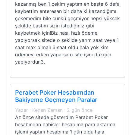
kazanmış ben 1 çekim yaptım en başta 6 defa
kaybettim enteresan bir daha ki kazandığımı
çekemedim bile çünkü geçmiyor hepsi yüksek
şekilde bastım sizin istediğiniz gibi
kaybetmek için!Biz nasıl hızlı ödeme
yapıyorsak sitede o şekilde yarım saat veya 1
saat max olmalı 6 saat oldu hala yok kim
ödemeyi erken yaparsa o site işini düzgün
yapıyordur,3.
Perabet Poker Hesabımdan
Bakiyeme Geçmeyen Paralar
Yazar : Kenan Zaman : 2 gün önce
Az önce sitede gösterdim Perabet Poker
hesabından bahisler hesabıma para aktarma
işlemi yaptım hesabıma 1 gün oldu hala