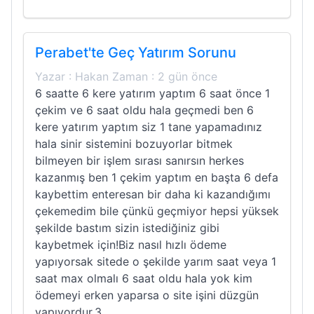
Perabet'te Geç Yatırım Sorunu
Yazar : Hakan Zaman : 2 gün önce
6 saatte 6 kere yatırım yaptım 6 saat önce 1
çekim ve 6 saat oldu hala geçmedi ben 6
kere yatırım yaptım siz 1 tane yapamadınız
hala sinir sistemini bozuyorlar bitmek
bilmeyen bir işlem sırası sanırsın herkes
kazanmış ben 1 çekim yaptım en başta 6 defa
kaybettim enteresan bir daha ki kazandığımı
çekemedim bile çünkü geçmiyor hepsi yüksek
şekilde bastım sizin istediğiniz gibi
kaybetmek için!Biz nasıl hızlı ödeme
yapıyorsak sitede o şekilde yarım saat veya 1
saat max olmalı 6 saat oldu hala yok kim
ödemeyi erken yaparsa o site işini düzgün
yapıyordur,3.