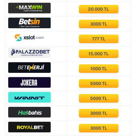
20.000 TL
3000 TL
777 TL
15.000 TL
1000 TL
5000 TL
5000 TL
3000 TL
3000 TL