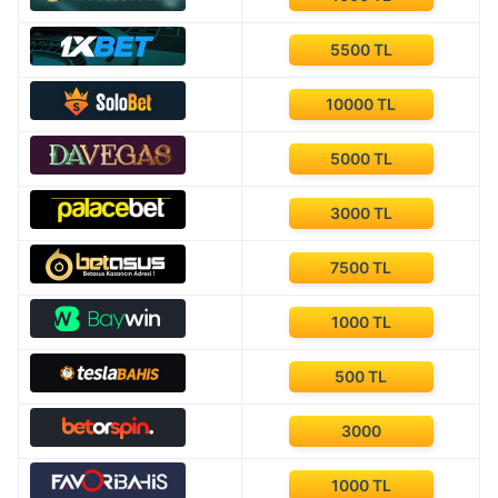
5500 TL
10000 TL
5000 TL
3000 TL
7500 TL
1000 TL
500 TL
3000
1000 TL