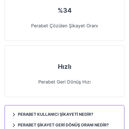
%34
Perabet Çözülen Şikayet Oranı
Hızlı
Perabet Geri Dönüş Hızı
PERABET KULLANICI ŞIKAYETI NEDIR?
Perabet Paramın Hesaba Getirilmemesi!
PERABET ŞIKAYET GERI DÖNÜŞ ORANI NEDIR?