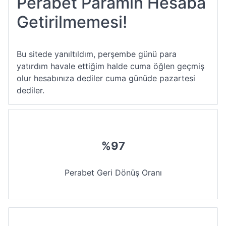
Perabet Paramın Hesaba
Getirilmemesi!
Bu sitede yanıltıldım, perşembe günü para
yatırdım havale ettiğim halde cuma öğlen geçmiş
olur hesabınıza dediler cuma günüde pazartesi
dediler.
%97
Perabet Geri Dönüş Oranı