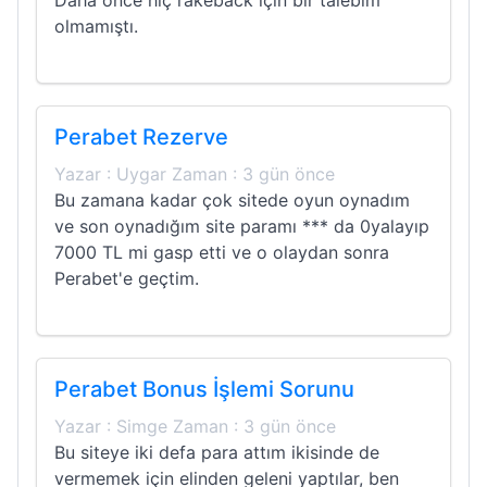
Daha önce hiç rakeback için bir talebim
olmamıştı.
Perabet Rezerve
Yazar : Uygar Zaman : 3 gün önce
Bu zamana kadar çok sitede oyun oynadım
ve son oynadığım site paramı *** da 0yalayıp
7000 TL mi gasp etti ve o olaydan sonra
Perabet'e geçtim.
Perabet Bonus İşlemi Sorunu
Yazar : Simge Zaman : 3 gün önce
Bu siteye iki defa para attım ikisinde de
vermemek için elinden geleni yaptılar, ben