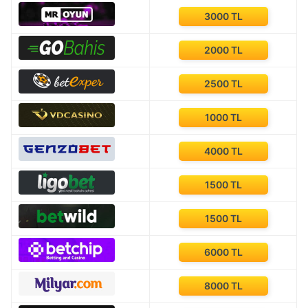
3000 TL
2000 TL
2500 TL
1000 TL
4000 TL
1500 TL
1500 TL
6000 TL
8000 TL