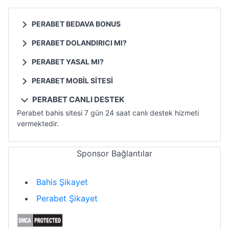
PERABET BEDAVA BONUS
Perabet deneme bonusu mevcut değildir.
PERABET DOLANDIRICI MI?
Perabet güvenilir ve kaliteli bir bahis sitesidir. Dolandırıcı
PERABET YASAL MI?
bir bahis sitesi değildir.
Perabet Türkiye'de yasal olarak hizmet vermemektedir.
PERABET MOBIL SITESI
Perabet mobil sitesi bulunmaktadır. İstediğiniz yerden cep
PERABET CANLI DESTEK
telefonunuz ile bahis alabilirsiniz.
Perabet bahis sitesi 7 gün 24 saat canlı destek hizmeti
vermektedir.
Sponsor Bağlantılar
Bahis Şikayet
Perabet Şikayet