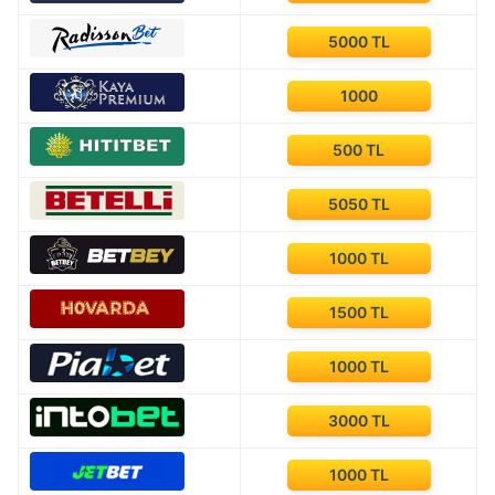
5000 TL
1000
500 TL
5050 TL
1000 TL
1500 TL
1000 TL
3000 TL
1000 TL