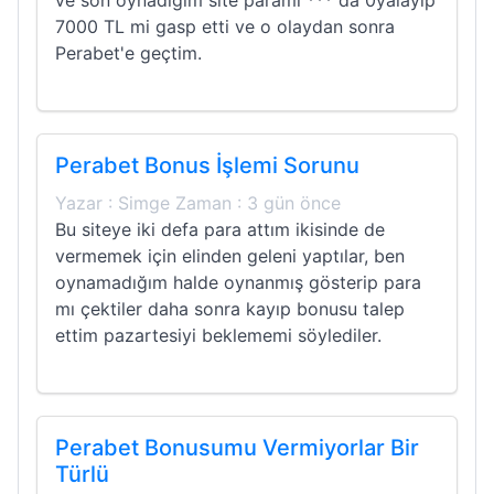
ve son oynadığım site paramı *** da 0yalayıp
7000 TL mi gasp etti ve o olaydan sonra
Perabet'e geçtim.
Perabet Bonus İşlemi Sorunu
Yazar : Simge Zaman : 3 gün önce
Bu siteye iki defa para attım ikisinde de
vermemek için elinden geleni yaptılar, ben
oynamadığım halde oynanmış gösterip para
mı çektiler daha sonra kayıp bonusu talep
ettim pazartesiyi beklememi söylediler.
Perabet Bonusumu Vermiyorlar Bir
Türlü