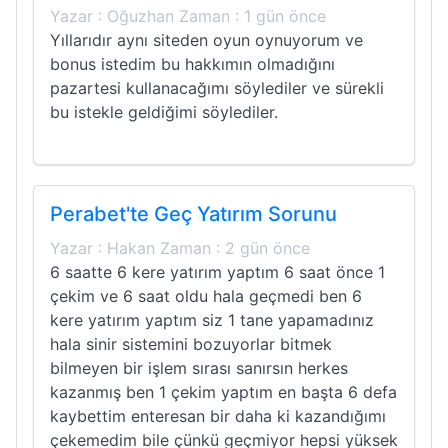
Yazar : Oğuzhan Zaman : 1 gün önce
Yıllarıdır aynı siteden oyun oynuyorum ve
bonus istedim bu hakkımın olmadığını
pazartesi kullanacağımı söylediler ve sürekli
bu istekle geldiğimi söylediler.
Perabet'te Geç Yatırım Sorunu
Yazar : Hakan Zaman : 2 gün önce
6 saatte 6 kere yatırım yaptım 6 saat önce 1
çekim ve 6 saat oldu hala geçmedi ben 6
kere yatırım yaptım siz 1 tane yapamadınız
hala sinir sistemini bozuyorlar bitmek
bilmeyen bir işlem sırası sanırsın herkes
kazanmış ben 1 çekim yaptım en başta 6 defa
kaybettim enteresan bir daha ki kazandığımı
çekemedim bile çünkü geçmiyor hepsi yüksek