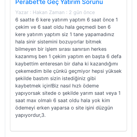
Perabet'te Geç Yatırım Sorunu
Yazar : Hakan Zaman : 2 gün önce
6 saatte 6 kere yatırım yaptım 6 saat önce 1
çekim ve 6 saat oldu hala geçmedi ben 6
kere yatırım yaptım siz 1 tane yapamadınız
hala sinir sistemini bozuyorlar bitmek
bilmeyen bir işlem sırası sanırsın herkes
kazanmış ben 1 çekim yaptım en başta 6 defa
kaybettim enteresan bir daha ki kazandığımı
çekemedim bile çünkü geçmiyor hepsi yüksek
şekilde bastım sizin istediğiniz gibi
kaybetmek için!Biz nasıl hızlı ödeme
yapıyorsak sitede o şekilde yarım saat veya 1
saat max olmalı 6 saat oldu hala yok kim
ödemeyi erken yaparsa o site işini düzgün
yapıyordur,3.