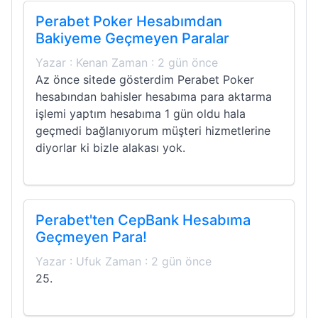
Perabet Poker Hesabımdan
Bakiyeme Geçmeyen Paralar
Yazar : Kenan Zaman : 2 gün önce
Az önce sitede gösterdim Perabet Poker
hesabından bahisler hesabıma para aktarma
işlemi yaptım hesabıma 1 gün oldu hala
geçmedi bağlanıyorum müşteri hizmetlerine
diyorlar ki bizle alakası yok.
Perabet'ten CepBank Hesabıma
Geçmeyen Para!
Yazar : Ufuk Zaman : 2 gün önce
25.