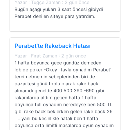
Yazar : Tuğçe Zaman : 2 gün önce
Bugün aşağı yukarı 3 saat öncesi gibiydi
Perabet denilen siteye para yatırdım.
Perabet'te Rakeback Hatası
Yazar : Fırat Zaman : 2 gün önce
1 hafta boyunca gece gündüz demeden
lobide poker -Okey -tavla oynadım Perabet'i
tercih etmemin sebeplerinden biri de
pazartesi günü toplu olarak rake back
almamdı genelde 400 500 390 -690 gibi
rakamlarda aldım geçen hafta 1 hafta
boyunca full oynadım neredeyse ben 500 TL
gibi rake back beklerken gelen rake back 26
TL yani bu kesinlikle hatalı ben 1 hafta
boyunca orta limitli masalarda oyun oynadım