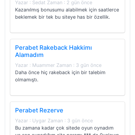
Yazar : Sedat Zaman : 2 gün önce
Kazanılmış bonusumu alabilmek için saatlerce
beklemek bir tek bu siteye has bir özellik.
Perabet Rakeback Hakkimı
Alamadım
Yazar : Muammer Zaman : 3 gün önce
Daha önce hiç rakeback için bir talebim
olmamıştı.
Perabet Rezerve
Yazar : Uygar Zaman : 3 gün önce
Bu zamana kadar çok sitede oyun oynadım