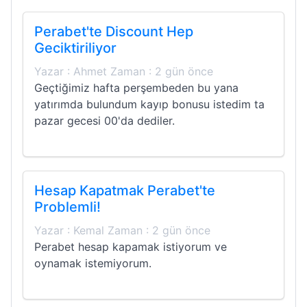
Perabet'te Discount Hep
Geciktiriliyor
Yazar : Ahmet Zaman : 2 gün önce
Geçtiğimiz hafta perşembeden bu yana
yatırımda bulundum kayıp bonusu istedim ta
pazar gecesi 00'da dediler.
Hesap Kapatmak Perabet'te
Problemli!
Yazar : Kemal Zaman : 2 gün önce
Perabet hesap kapamak istiyorum ve
oynamak istemiyorum.