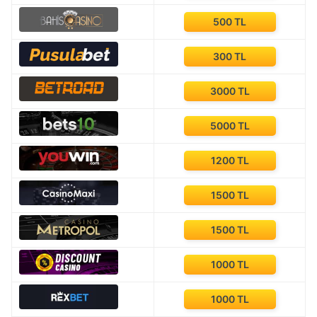
500 TL
300 TL
3000 TL
5000 TL
1200 TL
1500 TL
1500 TL
1000 TL
1000 TL