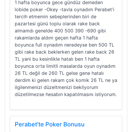
1 hafta boyunca gece gündüz demeden
lobide poker -Okey -tavla oynadım Perabet'i
tercih etmemin sebeplerinden biri de
pazartesi günü toplu olarak rake back
almamdı genelde 400 500 390 -690 gibi
rakamlarda aldım geçen hafta 1 hafta
boyunca full oynadım neredeyse ben 500 TL
gibi rake back beklerken gelen rake back 26
TL yani bu kesinlikle hatalı ben 1 hafta
boyunca orta limitli masalarda oyun oynadım
26 TL değil de 260 TL gelse gene hatalı
derdim ki gelen rakam çok komik 26 TL ne ya
ilgilenmenizi düzeltmenizi bekliyorum
düzetilmezse hesabın kapatılmasını istiyorum.
Perabet'te Poker Bonusu