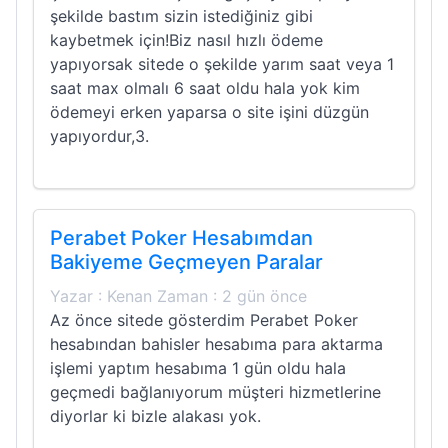
şekilde bastım sizin istediğiniz gibi
kaybetmek için!Biz nasıl hızlı ödeme
yapıyorsak sitede o şekilde yarım saat veya 1
saat max olmalı 6 saat oldu hala yok kim
ödemeyi erken yaparsa o site işini düzgün
yapıyordur,3.
Perabet Poker Hesabımdan
Bakiyeme Geçmeyen Paralar
Yazar : Kenan Zaman : 2 gün önce
Az önce sitede gösterdim Perabet Poker
hesabından bahisler hesabıma para aktarma
işlemi yaptım hesabıma 1 gün oldu hala
geçmedi bağlanıyorum müşteri hizmetlerine
diyorlar ki bizle alakası yok.