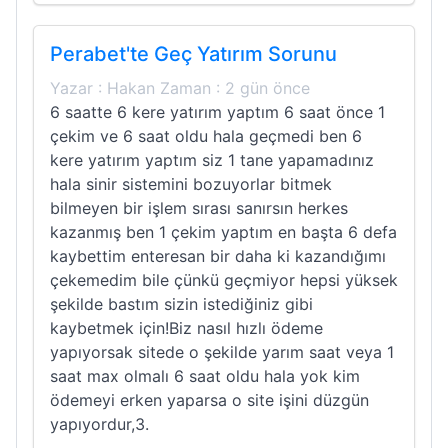
Perabet'te Geç Yatırım Sorunu
Yazar : Hakan Zaman : 2 gün önce
6 saatte 6 kere yatırım yaptım 6 saat önce 1
çekim ve 6 saat oldu hala geçmedi ben 6
kere yatırım yaptım siz 1 tane yapamadınız
hala sinir sistemini bozuyorlar bitmek
bilmeyen bir işlem sırası sanırsın herkes
kazanmış ben 1 çekim yaptım en başta 6 defa
kaybettim enteresan bir daha ki kazandığımı
çekemedim bile çünkü geçmiyor hepsi yüksek
şekilde bastım sizin istediğiniz gibi
kaybetmek için!Biz nasıl hızlı ödeme
yapıyorsak sitede o şekilde yarım saat veya 1
saat max olmalı 6 saat oldu hala yok kim
ödemeyi erken yaparsa o site işini düzgün
yapıyordur,3.