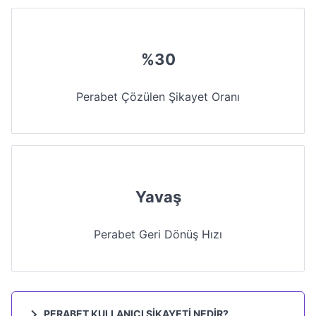
%30
Perabet Çözülen Şikayet Oranı
Yavaş
Perabet Geri Dönüş Hızı
PERABET KULLANICI ŞIKAYETI NEDIR?