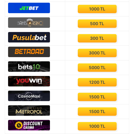
1000 TL
500 TL
300 TL
3000 TL
5000 TL
1200 TL
1500 TL
1500 TL
1000 TL