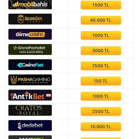
1500 TL
40.000 TL
1000 TL
3000 TL
7500 TL
150 TL
1000 TL
2500 TL
10.000 TL