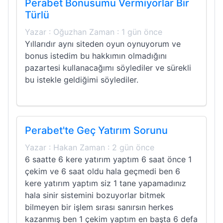
Perabet Bonusumu Vermiyorlar Bir
Türlü
Yazar : Oğuzhan Zaman : 1 gün önce
Yıllarıdır aynı siteden oyun oynuyorum ve
bonus istedim bu hakkımın olmadığını
pazartesi kullanacağımı söylediler ve sürekli
bu istekle geldiğimi söylediler.
Perabet'te Geç Yatırım Sorunu
Yazar : Hakan Zaman : 2 gün önce
6 saatte 6 kere yatırım yaptım 6 saat önce 1
çekim ve 6 saat oldu hala geçmedi ben 6
kere yatırım yaptım siz 1 tane yapamadınız
hala sinir sistemini bozuyorlar bitmek
bilmeyen bir işlem sırası sanırsın herkes
kazanmış ben 1 çekim yaptım en başta 6 defa