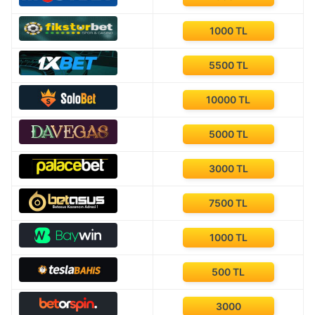
1000 TL
5500 TL
10000 TL
5000 TL
3000 TL
7500 TL
1000 TL
500 TL
3000