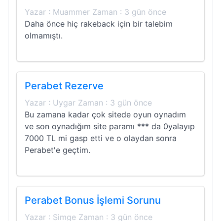
Yazar : Muammer Zaman : 3 gün önce
Daha önce hiç rakeback için bir talebim
olmamıştı.
Perabet Rezerve
Yazar : Uygar Zaman : 3 gün önce
Bu zamana kadar çok sitede oyun oynadım
ve son oynadığım site paramı *** da 0yalayıp
7000 TL mi gasp etti ve o olaydan sonra
Perabet'e geçtim.
Perabet Bonus İşlemi Sorunu
Yazar : Simge Zaman : 3 gün önce