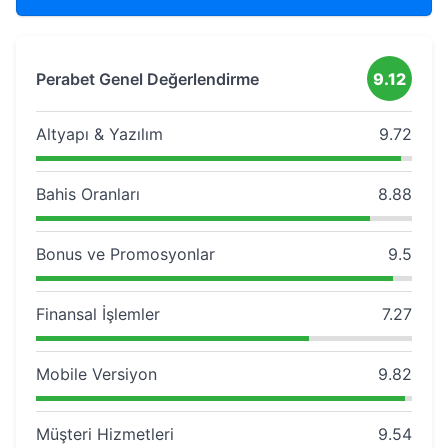
Perabet Genel Değerlendirme
9.12
Altyapı & Yazılım
9.72
Bahis Oranları
8.88
Bonus ve Promosyonlar
9.5
Finansal İşlemler
7.27
Mobile Versiyon
9.82
Müşteri Hizmetleri
9.54