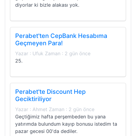
diyorlar ki bizle alakası yok.
Perabet'ten CepBank Hesabıma
Geçmeyen Para!
Yazar : Ufuk Zaman : 2 gün önce
25.
Perabet'te Discount Hep
Geciktiriliyor
Yazar : Ahmet Zaman : 2 gün önce
Geçtiğimiz hafta perşembeden bu yana
yatırımda bulundum kayıp bonusu istedim ta
pazar gecesi 00'da dediler.