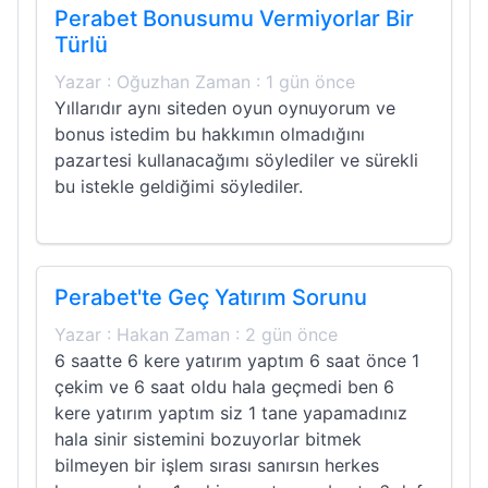
Perabet Bonusumu Vermiyorlar Bir
Türlü
Yazar : Oğuzhan Zaman : 1 gün önce
Yıllarıdır aynı siteden oyun oynuyorum ve
bonus istedim bu hakkımın olmadığını
pazartesi kullanacağımı söylediler ve sürekli
bu istekle geldiğimi söylediler.
Perabet'te Geç Yatırım Sorunu
Yazar : Hakan Zaman : 2 gün önce
6 saatte 6 kere yatırım yaptım 6 saat önce 1
çekim ve 6 saat oldu hala geçmedi ben 6
kere yatırım yaptım siz 1 tane yapamadınız
hala sinir sistemini bozuyorlar bitmek
bilmeyen bir işlem sırası sanırsın herkes