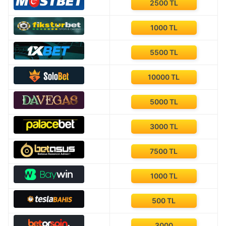
2500 TL
1000 TL
5500 TL
10000 TL
5000 TL
3000 TL
7500 TL
1000 TL
500 TL
3000