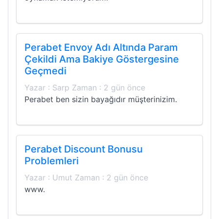
Perabet Envoy Adı Altında Param
Çekildi Ama Bakiye Göstergesine
Geçmedi
Yazar : Sarp Zaman : 2 gün önce
Perabet ben sizin bayağıdır müşterinizim.
Perabet Discount Bonusu
Problemleri
Yazar : Umut Zaman : 2 gün önce
www.