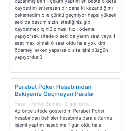
kazanmış ben 1 çekim yaptım en başta 6 defa
kaybettim enteresan bir daha ki kazandığımı
çekemedim bile çünkü geçmiyor hepsi yüksek
şekilde bastım sizin istediğiniz gibi
kaybetmek için!Biz nasıl hızlı ödeme
yapıyorsak sitede o şekilde yarım saat veya 1
saat max olmalı 6 saat oldu hala yok kim
ödemeyi erken yaparsa o site işini düzgün
yapıyordur,3.
Perabet Poker Hesabımdan
Bakiyeme Geçmeyen Paralar
Yazar : Kenan Zaman : 2 gün önce
Az önce sitede gösterdim Perabet Poker
hesabından bahisler hesabıma para aktarma
işlemi yaptım hesabıma 1 gün oldu hala