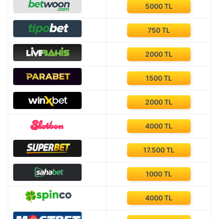
5000 TL
750 TL
2000 TL
1500 TL
2000 TL
4000 TL
17.500 TL
1000 TL
4000 TL