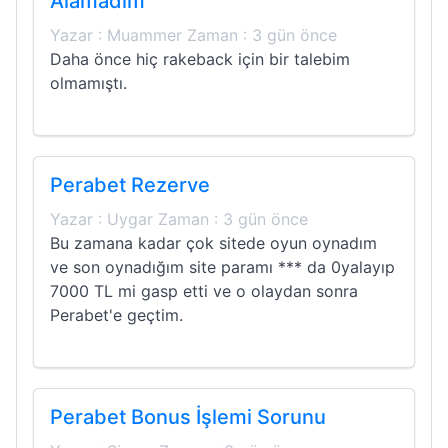
Alamadım
Yazar : Muammer Zaman : 3 gün önce
Daha önce hiç rakeback için bir talebim
olmamıştı.
Perabet Rezerve
Yazar : Uygar Zaman : 3 gün önce
Bu zamana kadar çok sitede oyun oynadım
ve son oynadığım site paramı *** da 0yalayıp
7000 TL mi gasp etti ve o olaydan sonra
Perabet'e geçtim.
Perabet Bonus İşlemi Sorunu