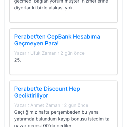
geçmedi bağlanıyorum müşteri hizmetlerine
diyorlar ki bizle alakası yok.
Perabet'ten CepBank Hesabıma
Geçmeyen Para!
Yazar : Ufuk Zaman : 2 gün önce
25.
Perabet'te Discount Hep
Geciktiriliyor
Yazar : Ahmet Zaman : 2 gün önce
Geçtiğimiz hafta perşembeden bu yana
yatırımda bulundum kayıp bonusu istedim ta
pazar gecesi 00'da dediler.