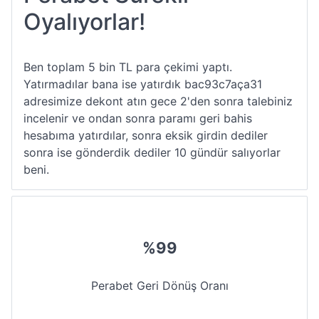
Oyalıyorlar!
Ben toplam 5 bin TL para çekimi yaptı.
Yatırmadılar bana ise yatırdık bac93c7aça31
adresimize dekont atın gece 2'den sonra talebiniz
incelenir ve ondan sonra paramı geri bahis
hesabıma yatırdılar, sonra eksik girdin dediler
sonra ise gönderdik dediler 10 gündür salıyorlar
beni.
%99
Perabet Geri Dönüş Oranı