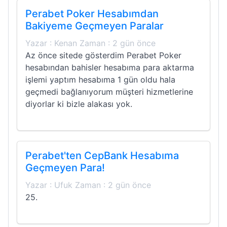
Perabet Poker Hesabımdan
Bakiyeme Geçmeyen Paralar
Yazar : Kenan Zaman : 2 gün önce
Az önce sitede gösterdim Perabet Poker
hesabından bahisler hesabıma para aktarma
işlemi yaptım hesabıma 1 gün oldu hala
geçmedi bağlanıyorum müşteri hizmetlerine
diyorlar ki bizle alakası yok.
Perabet'ten CepBank Hesabıma
Geçmeyen Para!
Yazar : Ufuk Zaman : 2 gün önce
25.