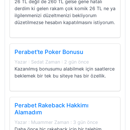
26 TL değil de 260 TL gelse gene hatalı
derdim ki gelen rakam çok komik 26 TL ne ya
ilgilenmenizi düzeltmenizi bekliyorum
düzetilmezse hesabın kapatılmasını istiyorum.
Perabet'te Poker Bonusu
Yazar : Sedat Zaman : 2 gün önce
Kazanılmış bonusumu alabilmek için saatlerce
beklemek bir tek bu siteye has bir özellik.
Perabet Rakeback Hakkimı
Alamadım
Yazar : Muammer Zaman : 3 gün önce
Daha önce hiç rakeback için bir talebim