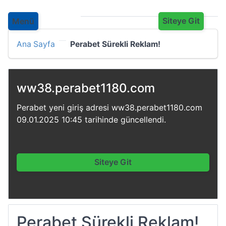
Siteye Git
Menü
Ana Sayfa
Perabet Sürekli Reklam!
ww38.perabet1180.com
Perabet yeni giriş adresi ww38.perabet1180.com
09.01.2025 10:45 tarihinde güncellendi.
Siteye Git
Perabet Sürekli Reklam!