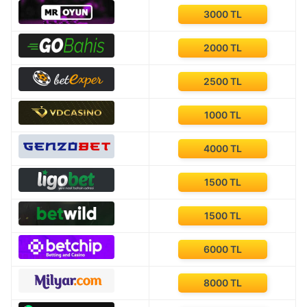
3000 TL
2000 TL
2500 TL
1000 TL
4000 TL
1500 TL
1500 TL
6000 TL
8000 TL