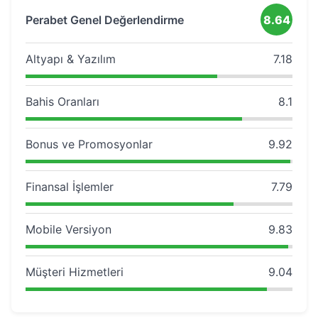
Perabet Genel Değerlendirme
8.64
Altyapı & Yazılım
7.18
Bahis Oranları
8.1
Bonus ve Promosyonlar
9.92
Finansal İşlemler
7.79
Mobile Versiyon
9.83
Müşteri Hizmetleri
9.04