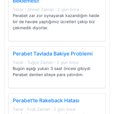
Beklemesi!
Yazar : Ahmet Zaman : 2 gün önce
Perabet zar zor oynayarak kazandığım halde
bir de havale yaptığımız ücretleri çekip biz
çekmedik diyorlar.
Perabet Tavlada Bakiye Problemi
Yazar : Tuğçe Zaman : 2 gün önce
Bugün aşağı yukarı 3 saat öncesi gibiydi
Perabet denilen siteye para yatırdım.
Perabet'te Rakeback Hatası
Yazar : Fırat Zaman : 2 gün önce