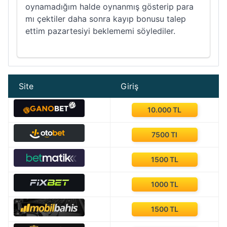
oynamadığım halde oynanmış gösterip para
mı çektiler daha sonra kayıp bonusu talep
ettim pazartesiyi beklememi söylediler.
Site
Giriş
10.000 TL
7500 Tl
1500 TL
1000 TL
1500 TL