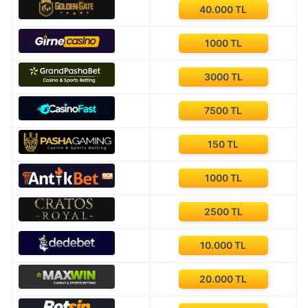
40.000 TL
1000 TL
3000 TL
7500 TL
150 TL
1000 TL
2500 TL
10.000 TL
20.000 TL