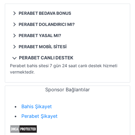
PERABET BEDAVA BONUS
Perabet deneme bonusu mevcut değildir.
PERABET DOLANDIRICI MI?
Perabet güvenilir ve kaliteli bir bahis sitesidir. Dolandırıcı
PERABET YASAL MI?
bir bahis sitesi değildir.
Perabet Türkiye'de yasal olarak hizmet vermemektedir.
PERABET MOBIL SITESI
Perabet mobil sitesi bulunmaktadır. İstediğiniz yerden cep
PERABET CANLI DESTEK
telefonunuz ile bahis alabilirsiniz.
Perabet bahis sitesi 7 gün 24 saat canlı destek hizmeti
vermektedir.
Sponsor Bağlantılar
Bahis Şikayet
Perabet Şikayet