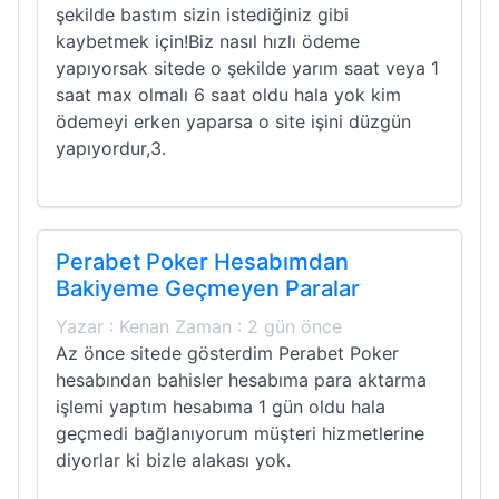
şekilde bastım sizin istediğiniz gibi
kaybetmek için!Biz nasıl hızlı ödeme
yapıyorsak sitede o şekilde yarım saat veya 1
saat max olmalı 6 saat oldu hala yok kim
ödemeyi erken yaparsa o site işini düzgün
yapıyordur,3.
Perabet Poker Hesabımdan
Bakiyeme Geçmeyen Paralar
Yazar : Kenan Zaman : 2 gün önce
Az önce sitede gösterdim Perabet Poker
hesabından bahisler hesabıma para aktarma
işlemi yaptım hesabıma 1 gün oldu hala
geçmedi bağlanıyorum müşteri hizmetlerine
diyorlar ki bizle alakası yok.