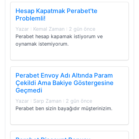
Hesap Kapatmak Perabet'te
Problemli!
Yazar : Kemal Zaman : 2 gün önce
Perabet hesap kapamak istiyorum ve
oynamak istemiyorum.
Perabet Envoy Adı Altında Param
Çekildi Ama Bakiye Göstergesine
Geçmedi
Yazar : Sarp Zaman : 2 gün önce
Perabet ben sizin bayağıdır müşterinizim.