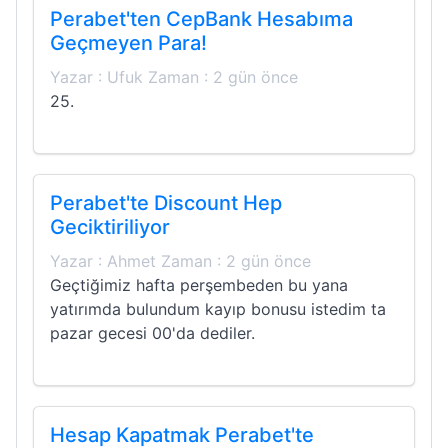
Perabet'ten CepBank Hesabıma
Geçmeyen Para!
Yazar : Ufuk Zaman : 2 gün önce
25.
Perabet'te Discount Hep
Geciktiriliyor
Yazar : Ahmet Zaman : 2 gün önce
Geçtiğimiz hafta perşembeden bu yana
yatırımda bulundum kayıp bonusu istedim ta
pazar gecesi 00'da dediler.
Hesap Kapatmak Perabet'te