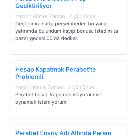
Geciktiriliyor
Yazar : Ahmet Zaman : 2 gün önce
Geçtiğimiz hafta perşembeden bu yana
yatırımda bulundum kayıp bonusu istedim ta
pazar gecesi 00'da dediler.
Hesap Kapatmak Perabet'te
Problemli!
Yazar : Kemal Zaman : 2 gün önce
Perabet hesap kapamak istiyorum ve
oynamak istemiyorum.
Perabet Envoy Adı Altında Param