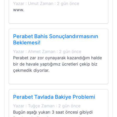
Yazar : Umut Zaman : 2 gün önce
www.
Perabet Bahis Sonuçlandırmasının
Beklemesi!
Yazar : Ahmet Zaman : 2 gün önce
Perabet zar zor oynayarak kazandığım halde
bir de havale yaptığımız ücretleri çekip biz
çekmedik diyorlar.
Perabet Tavlada Bakiye Problemi
Yazar : Tuğçe Zaman : 2 gün önce
Bugün aşağı yukarı 3 saat öncesi gibiydi