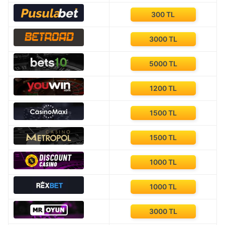
300 TL
3000 TL
5000 TL
1200 TL
1500 TL
1500 TL
1000 TL
1000 TL
3000 TL