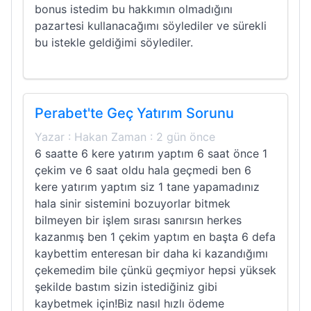
bonus istedim bu hakkımın olmadığını
pazartesi kullanacağımı söylediler ve sürekli
bu istekle geldiğimi söylediler.
Perabet'te Geç Yatırım Sorunu
Yazar : Hakan Zaman : 2 gün önce
6 saatte 6 kere yatırım yaptım 6 saat önce 1
çekim ve 6 saat oldu hala geçmedi ben 6
kere yatırım yaptım siz 1 tane yapamadınız
hala sinir sistemini bozuyorlar bitmek
bilmeyen bir işlem sırası sanırsın herkes
kazanmış ben 1 çekim yaptım en başta 6 defa
kaybettim enteresan bir daha ki kazandığımı
çekemedim bile çünkü geçmiyor hepsi yüksek
şekilde bastım sizin istediğiniz gibi
kaybetmek için!Biz nasıl hızlı ödeme