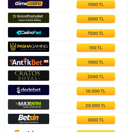
1000 TL
3000 TL
7500 TL
150 TL
1000 TL
2500 TL
10.000 TL
20.000 TL
3000 TL