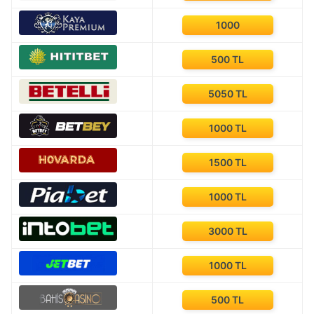
1000
500 TL
5050 TL
1000 TL
1500 TL
1000 TL
3000 TL
1000 TL
500 TL