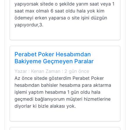
yapıyorsak sitede o şekilde yarım saat veya 1
saat max olmalı 6 saat oldu hala yok kim
ödemeyi erken yaparsa o site işini düzgün
yapıyordur,3.
Perabet Poker Hesabımdan
Bakiyeme Geçmeyen Paralar
Yazar : Kenan Zaman : 2 gün önce
Az önce sitede gösterdim Perabet Poker
hesabından bahisler hesabıma para aktarma
işlemi yaptım hesabıma 1 gün oldu hala
geçmedi bağlanıyorum müşteri hizmetlerine
diyorlar ki bizle alakası yok.