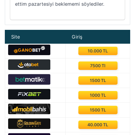
ettim pazartesiyi beklememi söylediler.
Site
Giriş
10.000 TL
7500 Tl
1500 TL
1000 TL
1500 TL
40.000 TL