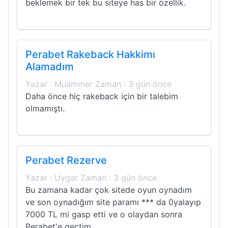
beklemek bir tek bu siteye has bir özellik.
Perabet Rakeback Hakkimı
Alamadım
Yazar : Muammer Zaman : 3 gün önce
Daha önce hiç rakeback için bir talebim
olmamıştı.
Perabet Rezerve
Yazar : Uygar Zaman : 3 gün önce
Bu zamana kadar çok sitede oyun oynadım
ve son oynadığım site paramı *** da 0yalayıp
7000 TL mi gasp etti ve o olaydan sonra
Perabet'e geçtim.