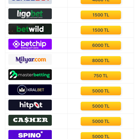
1500 TL
1500 TL
6000 TL
8000 TL
750 TL
5000 TL
5000 TL
5000 TL
5000 TL