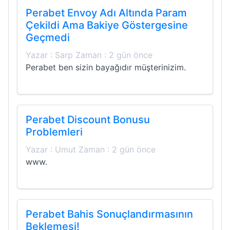
Perabet Envoy Adı Altında Param
Çekildi Ama Bakiye Göstergesine
Geçmedi
Yazar : Sarp Zaman : 2 gün önce
Perabet ben sizin bayağıdır müşterinizim.
Perabet Discount Bonusu
Problemleri
Yazar : Umut Zaman : 2 gün önce
www.
Perabet Bahis Sonuçlandırmasının
Beklemesi!