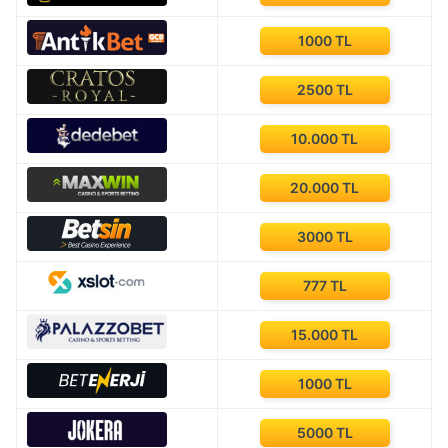
1000 TL
2500 TL
10.000 TL
20.000 TL
3000 TL
777 TL
15.000 TL
1000 TL
5000 TL