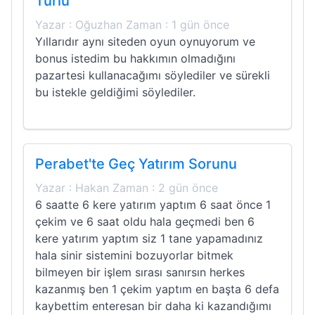
Türlü
Yazar : Oğuzhan Zaman : 1 gün önce
Yıllarıdır aynı siteden oyun oynuyorum ve
bonus istedim bu hakkımın olmadığını
pazartesi kullanacağımı söylediler ve sürekli
bu istekle geldiğimi söylediler.
Perabet'te Geç Yatırım Sorunu
Yazar : Hakan Zaman : 2 gün önce
6 saatte 6 kere yatırım yaptım 6 saat önce 1
çekim ve 6 saat oldu hala geçmedi ben 6
kere yatırım yaptım siz 1 tane yapamadınız
hala sinir sistemini bozuyorlar bitmek
bilmeyen bir işlem sırası sanırsın herkes
kazanmış ben 1 çekim yaptım en başta 6 defa
kaybettim enteresan bir daha ki kazandığımı