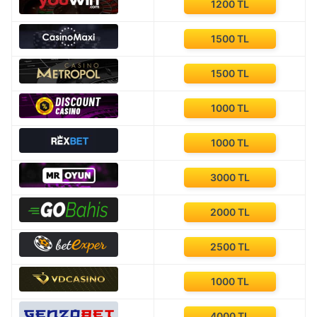
1200 TL
1500 TL
1500 TL
1000 TL
1000 TL
3000 TL
2000 TL
2500 TL
1000 TL
4000 TL