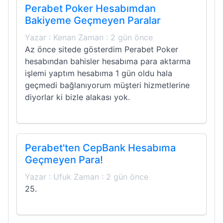
Perabet Poker Hesabımdan
Bakiyeme Geçmeyen Paralar
Yazar : Kenan Zaman : 2 gün önce
Az önce sitede gösterdim Perabet Poker
hesabından bahisler hesabıma para aktarma
işlemi yaptım hesabıma 1 gün oldu hala
geçmedi bağlanıyorum müşteri hizmetlerine
diyorlar ki bizle alakası yok.
Perabet'ten CepBank Hesabıma
Geçmeyen Para!
Yazar : Ufuk Zaman : 2 gün önce
25.