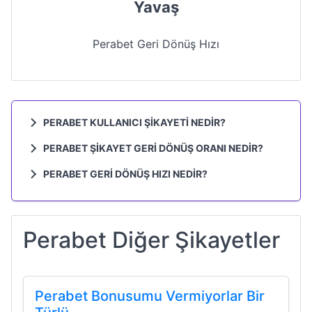
Yavaş
Perabet Geri Dönüş Hızı
PERABET KULLANICI ŞIKAYETI NEDIR?
Perabet Vaatlerini Yerine Getirmedi!
PERABET ŞIKAYET GERI DÖNÜŞ ORANI NEDIR?
Perabet şikayet geri dönüş oranı %99 dir.
PERABET GERI DÖNÜŞ HIZI NEDIR?
Perabet geri dönüş hızı %30 dır.
Perabet Diğer Şikayetler
Perabet Bonusumu Vermiyorlar Bir