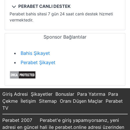
Perabet mobil sitesi bulunmaktadır. İstediğiniz yerden cep
PERABET CANLI DESTEK
telefonunuz ile bahis alabilirsiniz.
Perabet bahis sitesi 7 gün 24 saat canlı destek hizmeti
vermektedir.
Sponsor Bağlantılar
Bahis Şikayet
Perabet Şikayet
Giriş Adresi
Şikayetler
Bonuslar
Para Yatırma
Para
Çekme
İletişim
Sitemap
Oranı Düşen Maçlar
Perabet
TV
Perabet 2007
Perabet'e giriş yapamıyorsanız, yeni
adresi en güncel hali ile perabet.online adresi üzerinden