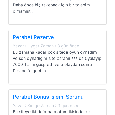
Daha önce hiç rakeback için bir talebim
olmamıştı.
Perabet Rezerve
Yazar : Uygar Zaman : 3 gün önce
Bu zamana kadar çok sitede oyun oynadım
ve son oynadığım site paramı *** da 0yalayıp
7000 TL mi gasp etti ve o olaydan sonra
Perabet'e geçtim.
Perabet Bonus İşlemi Sorunu
Yazar : Simge Zaman : 3 gün önce
Bu siteye iki defa para attım ikisinde de