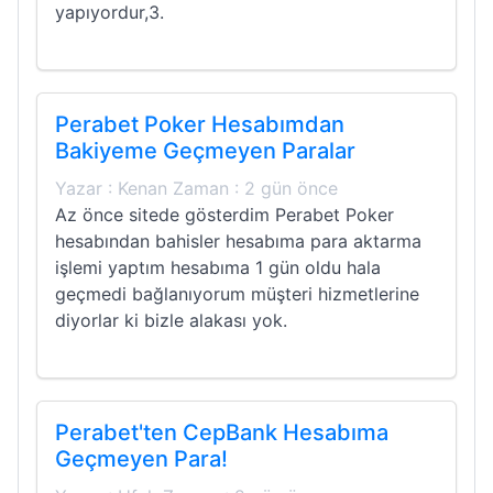
yapıyordur,3.
Perabet Poker Hesabımdan
Bakiyeme Geçmeyen Paralar
Yazar : Kenan Zaman : 2 gün önce
Az önce sitede gösterdim Perabet Poker
hesabından bahisler hesabıma para aktarma
işlemi yaptım hesabıma 1 gün oldu hala
geçmedi bağlanıyorum müşteri hizmetlerine
diyorlar ki bizle alakası yok.
Perabet'ten CepBank Hesabıma
Geçmeyen Para!