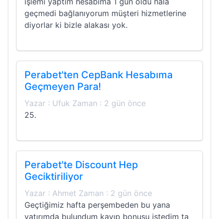
işlemi yaptım hesabıma 1 gün oldu hala
geçmedi bağlanıyorum müşteri hizmetlerine
diyorlar ki bizle alakası yok.
Perabet'ten CepBank Hesabıma
Geçmeyen Para!
Yazar : Ufuk Zaman : 2 gün önce
25.
Perabet'te Discount Hep
Geciktiriliyor
Yazar : Ahmet Zaman : 2 gün önce
Geçtiğimiz hafta perşembeden bu yana
yatırımda bulundum kayıp bonusu istedim ta