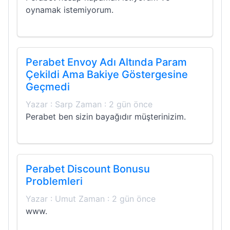
oynamak istemiyorum.
Perabet Envoy Adı Altında Param
Çekildi Ama Bakiye Göstergesine
Geçmedi
Yazar : Sarp Zaman : 2 gün önce
Perabet ben sizin bayağıdır müşterinizim.
Perabet Discount Bonusu
Problemleri
Yazar : Umut Zaman : 2 gün önce
www.