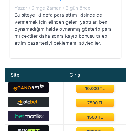
Yazar : Simge Zaman : 3 gün önce
Bu siteye iki defa para attım ikisinde de
vermemek için elinden geleni yaptılar, ben
oynamadığım halde oynanmış gösterip para
mı çektiler daha sonra kayıp bonusu talep
ettim pazartesiyi beklememi söylediler.
Site
Giriş
10.000 TL
7500 Tl
1500 TL