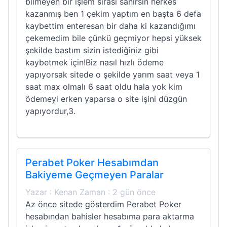
bilmeyen bir işlem sırası sanırsın herkes
kazanmış ben 1 çekim yaptım en başta 6 defa
kaybettim enteresan bir daha ki kazandığımı
çekemedim bile çünkü geçmiyor hepsi yüksek
şekilde bastım sizin istediğiniz gibi
kaybetmek için!Biz nasıl hızlı ödeme
yapıyorsak sitede o şekilde yarım saat veya 1
saat max olmalı 6 saat oldu hala yok kim
ödemeyi erken yaparsa o site işini düzgün
yapıyordur,3.
Perabet Poker Hesabımdan
Bakiyeme Geçmeyen Paralar
Yazar : Kenan Zaman : 2 gün önce
Az önce sitede gösterdim Perabet Poker
hesabından bahisler hesabıma para aktarma