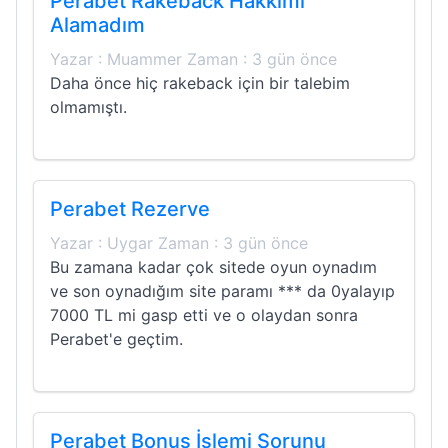
Perabet Rakeback Hakkimı
Alamadım
Yazar : Muammer Zaman : 3 gün önce
Daha önce hiç rakeback için bir talebim
olmamıştı.
Perabet Rezerve
Yazar : Uygar Zaman : 3 gün önce
Bu zamana kadar çok sitede oyun oynadım
ve son oynadığım site paramı *** da 0yalayıp
7000 TL mi gasp etti ve o olaydan sonra
Perabet'e geçtim.
Perabet Bonus İşlemi Sorunu