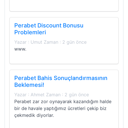
Perabet Discount Bonusu
Problemleri
Yazar : Umut Zaman : 2 gün önce
www.
Perabet Bahis Sonuçlandırmasının
Beklemesi!
Yazar : Ahmet Zaman : 2 gün önce
Perabet zar zor oynayarak kazandığım halde
bir de havale yaptığımız ücretleri çekip biz
çekmedik diyorlar.